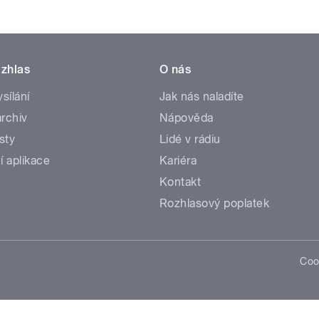
zhlas
O nás
ysílání
Jak nás naladíte
rchiv
Nápověda
sty
Lidé v rádiu
í aplikace
Kariéra
Kontakt
Rozhlasový poplatek
Coo