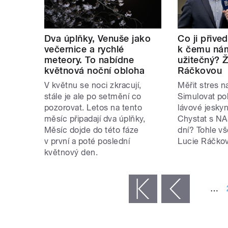
Dva úplňky, Venuše jako
Co ji přive
večernice a rychlé
k čemu nám
meteory. To nabídne
užitečný? Ž
květnová noční obloha
Ráčkovou
V květnu se noci zkracují,
Měřit stres n
stále je ale po setmění co
Simulovat po
pozorovat. Letos na tento
lávové jeskyn
měsíc připadají dva úplňky,
Chystat s NA
Měsíc dojde do této fáze
dní? Tohle vš
v první a poté poslední
Lucie Ráčková
květnový den.
STRÁNKY
…
« první
‹ předchozí