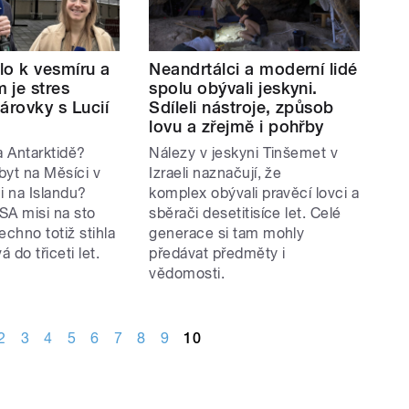
dlo k vesmíru a
Neandrtálci a moderní lidé
 je stres
spolu obývali jeskyni.
árovky s Lucií
Sdíleli nástroje, způsob
lovu a zřejmě i pohřby
a Antarktidě?
Nálezy v jeskyni Tinšemet v
byt na Měsíci v
Izraeli naznačují, že
i na Islandu?
komplex obývali pravěcí lovci a
SA misi na sto
sběrači desetitisíce let. Celé
echno totiž stihla
generace si tam mohly
 do třiceti let.
předávat předměty i
vědomosti.
2
3
4
5
6
7
8
9
10