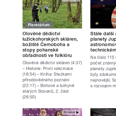
Planetárium
Olověné dědictví
Stále další
lužickohorských skláren,
planety Jup
božiště Černoboha a
astronomov
stopy pohanské
technické
obřadnosti ve folklóru
Na číslo 115 
Olověné dědictví skláren (4:37)
počet známý
– Historie: První vakcinace
planety Jupit
(16:54) – Kniha: Stezkami
byly zdokume
přírodovědného poznání
nejnovější. S
(22:17) – Bohové a bohyně
s rozvojem m
starých Slovanů, 2. část
(26:50)
24 minut