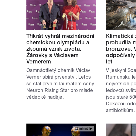
Třikrát vyhrál mezinárodní
Klimatická
chemickou olympiádu a
probudila 
zkoumá vznik života.
bronzové. 
Žárovky s Václavem
odpočívaly 
Vernerem
let
Osmnáctiletý chemik Václav
V jeskyni Sca
Verner sbírá prvenství. Letos
Rumunsku lež
se stal prvním laureátem ceny
největších 
Neuron Rising Star pro mladé
ledovců světa
vědecké naděje.
jsou staré 50
Dokážou odo
antibiotikům.
52 minut