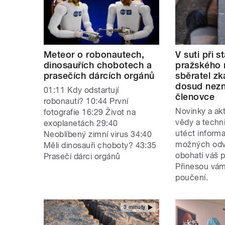
Meteor o robonautech,
V suti při s
dinosauřích chobotech a
pražského 
prasečích dárcích orgánů
sběratel zk
dosud nez
01:11 Kdy odstartují
členovce
robonauti? 10:44 První
Novinky a akt
fotografie 16:29 Život na
vědy a techn
exoplanetách 29:40
utéct inform
Neoblíbený zimní virus 34:40
možných odvě
Měli dinosauři choboty? 43:35
obohatí váš p
Prasečí dárci orgánů
Přinesou vám
poučení.
3 minuty