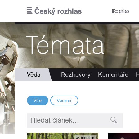
Přejít k hlavnímu obsahu
iRozhlas
Věda
Rozhovory
Komentáře
H
Vše
Vesmír
38 minut