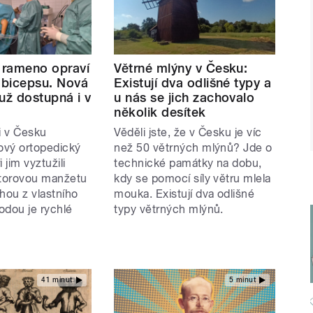
rameno opraví
Větrné mlýny v Česku:
z bicepsu. Nová
Existují dva odlišné typy a
už dostupná i v
u nás se jich zachovalo
několik desítek
i v Česku
Věděli jste, že v Česku je víc
nový ortopedický
než 50 větrných mlýnů? Jde o
 jim vyztužili
technické památky na dobu,
átorovou manžetu
kdy se pomocí síly větru mlela
hou z vlastního
mouka. Existují dva odlišné
odou je rychlé
typy větrných mlýnů.
41 minut
5 minut