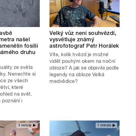
tavbě
Velký vůz není souhvězdí,
metra našel
vysvětluje známý
amenělin fosilii
astrofotograf Petr Horálek
námého druhu
Víte, kolik hvězd je možné
vidět pouhým okem na noční
uality ze světa
obloze? A jak se objevila podle
iky. Nenechte si
legendy na obloze Velká
ace ze všech
medvědice?
tví, které
ohled na svět.
 poznání i
3 minuty
1 minuta