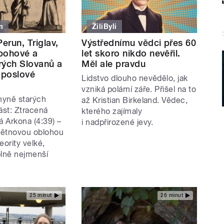
m
ŽiliByli
Perun, Triglav,
Výstřednímu vědci přes 60
bohové a
let skoro nikdo nevěřil.
rých Slovanů a
Měl ale pravdu
 poslové
Lidstvo dlouho nevědělo, jak
vzniká polární záře. Přišel na to
hyně starých
až Kristian Birkeland. Vědec,
ást: Ztracená
kterého zajímaly
á Arkona (4:39) –
i nadpřirozené jevy.
větnovou oblohou
eority velké,
plně nejmenší
25 minut
26 minut