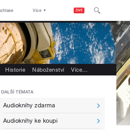
ozhlase
Více
ŽIVĚ
Historie
Náboženství
Více
…
DALŠÍ TÉMATA
Audioknihy zdarma
Audioknihy ke koupi