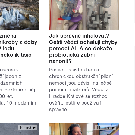
 změna
Jak správně inhalovat?
mikroby z doby
Čeští vědci odhalují chyby
V ledu
pomocí AI. A co dokáže
několik tisíc
probiotická zubní
nanonit?
risoara v
Pacienti s astmatem a
í jeden z
chronickou obstrukční plicní
podzemních
nemocí jsou závislí na léčbě
. Bakterie z něj
pomocí inhalátorů. Vědci z
00 let.
Hradce Králové se rozhodli
lat 10 moderním
ověřit, jestli je používají
správně.
9 minut
19 minut