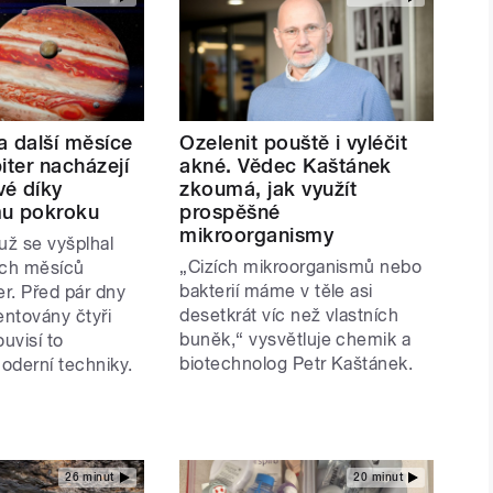
 a další měsíce
Ozelenit pouště i vyléčit
iter nacházejí
akné. Vědec Kaštánek
é díky
zkoumá, jak využít
mu pokroku
prospěšné
mikroorganismy
už se vyšplhal
„Cizích mikroorganismů nebo
ch měsíců
bakterií máme v těle asi
er. Před pár dny
desetkrát víc než vlastních
ntovány čtyři
buněk,“ vysvětluje chemik a
ouvisí to
biotechnolog Petr Kaštánek.
oderní techniky.
26 minut
20 minut