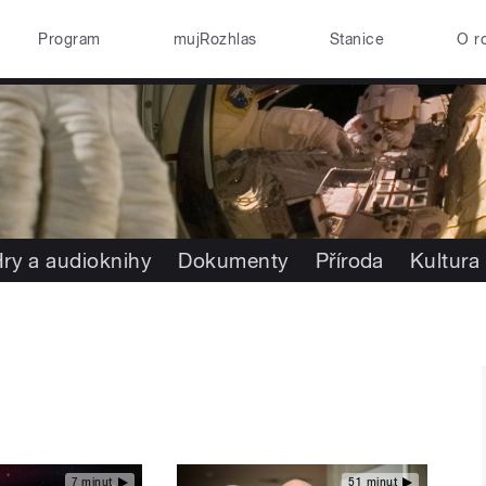
Program
mujRozhlas
Stanice
O r
ry a audioknihy
Dokumenty
Příroda
Kultura
7 minut
51 minut