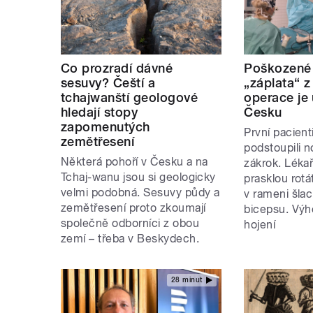
Co prozradí dávné
Poškozené 
sesuvy? Čeští a
„záplata“ 
tchajwanští geologové
operace je 
hledají stopy
Česku
zapomenutých
První pacient
zemětřesení
podstoupili 
Některá pohoří v Česku a na
zákrok. Lékaři
Tchaj-wanu jsou si geologicky
prasklou rot
velmi podobná. Sesuvy půdy a
v rameni šlac
zemětřesení proto zkoumají
bicepsu. Výh
společně odborníci z obou
hojení
zemí – třeba v Beskydech.
28 minut