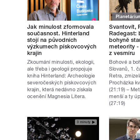
Planetáriu
Jak minulost zformovala
Svantovít, 
současnost. Hinterland
Radegast: 
stojí na původních
bohyně sta
výzkumech pískovcových
meteority -
krajin
z vesmíru
Zkoumání minulosti, ekologii,
Bohové a bo
ale třeba i geologii propojuje
Slovanů, 1. č
kniha Hinterland: Archeologie
Retra, zmizel
severočeských pískovcových
Procházka k
krajin, která nedávno získala
(21:19) – Met
ocenění Magnesia Litera.
menší a ty ú
(27:19)
3 minuty