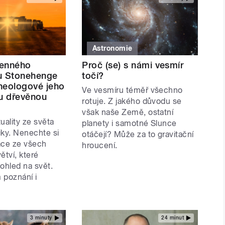
Astronomie
menného
Proč (se) s námi vesmír
 Stonehenge
točí?
cheologové jeho
Ve vesmíru téměř všechno
ou dřevěnou
rotuje. Z jakého důvodu se
však naše Země, ostatní
uality ze světa
planety i samotné Slunce
iky. Nenechte si
otáčejí? Může za to gravitační
ace ze všech
hroucení.
tví, které
ohled na svět.
 poznání i
3 minuty
24 minut