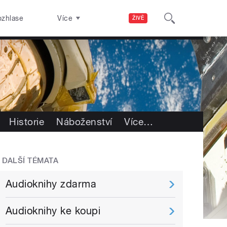
ozhlase
Více
ŽIVĚ
Historie
Náboženství
Více
…
DALŠÍ TÉMATA
Audioknihy zdarma
Audioknihy ke koupi