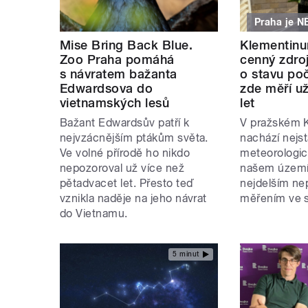
Praha je N
Mise Bring Back Blue.
Klementinu
Zoo Praha pomáhá
cenný zdroj
s návratem bažanta
o stavu poč
Edwardsova do
zde měří už
vietnamských lesů
let
Bažant Edwardsův patří k
V pražském 
nejvzácnějším ptákům světa.
nachází nejst
Ve volné přírodě ho nikdo
meteorologic
nepozoroval už více než
našem území
pětadvacet let. Přesto teď
nejdelším n
vznikla naděje na jeho návrat
měřením ve s
do Vietnamu.
5 minut