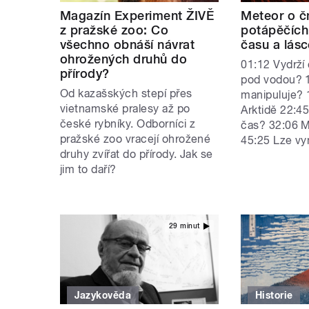
Magazín Experiment ŽIVĚ
Meteor o č
z pražské zoo: Co
potápěčích,
všechno obnáší návrat
času a lás
ohrožených druhů do
01:12 Vydrží
přírody?
pod vodou? 
Od kazašských stepí přes
manipuluje? 
vietnamské pralesy až po
Arktidě 22:4
české rybníky. Odborníci z
čas? 32:06 M
pražské zoo vracejí ohrožené
45:25 Lze vym
druhy zvířat do přírody. Jak se
jim to daří?
29 minut
Jazykověda
Historie