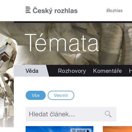
Přejít k hlavnímu obsahu
iRozhlas
Věda
Rozhovory
Komentáře
H
Vše
Vesmír
52 minut