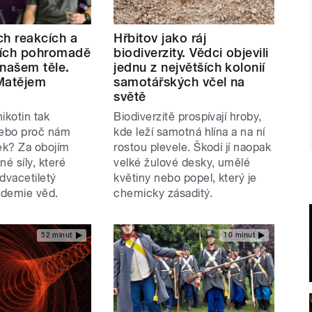
ch reakcích a
Hřbitov jako ráj
ících pohromadě
biodiverzity. Vědci objevili
 našem těle.
jednu z největších kolonií
Matějem
samotářských včel na
světě
nikotin tak
Biodiverzitě prospívají hroby,
ebo proč nám
kde leží samotná hlína a na ní
ek? Za obojím
rostou plevele. Škodí jí naopak
né síly, které
velké žulové desky, umělé
vacetiletý
květiny nebo popel, který je
ademie věd.
chemicky zásaditý.
52 minut
10 minut