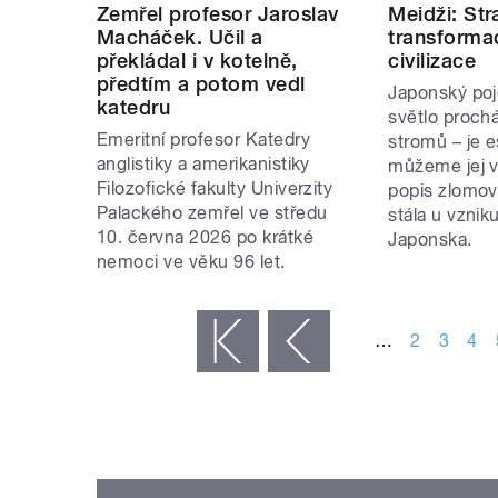
Zemřel profesor Jaroslav
Meidži: Str
Macháček. Učil a
transforma
překládal i v kotelně,
civilizace
předtím a potom vedl
Japonský po
katedru
světlo procház
Emeritní profesor Katedry
stromů – je e
anglistiky a amerikanistiky
můžeme jej v
Filozofické fakulty Univerzity
popis zlomov
Palackého zemřel ve středu
stála u vzni
10. června 2026 po krátké
Japonska.
nemoci ve věku 96 let.
STRÁNKY
…
2
3
4
« první
‹ předchozí