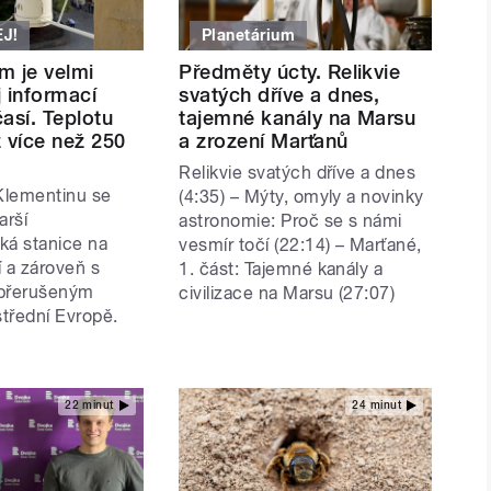
EJ!
Planetárium
m je velmi
Předměty úcty. Relikvie
 informací
svatých dříve a dnes,
así. Teplotu
tajemné kanály na Marsu
 více než 250
a zrození Marťanů
Relikvie svatých dříve a dnes
Klementinu se
(4:35) – Mýty, omyly a novinky
arší
astronomie: Proč se s námi
ká stanice na
vesmír točí (22:14) – Marťané,
 a zároveň s
1. část: Tajemné kanály a
epřerušeným
civilizace na Marsu (27:07)
třední Evropě.
22 minut
24 minut