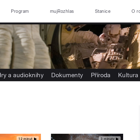
Program
mujRozhlas
Stanice
O r
ry a audioknihy
Dokumenty
Příroda
Kultura
12 minut
3 minuty