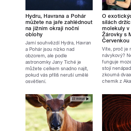
Hydru, Havrana a Pohár
O exotický
můžete na jaře zahlédnout
silách drž
na jižním okraji noční
molekuly v
oblohy
Žárovky s 
Červenkou
Jarní souhvězdí Hydra, Havran
Víte, proč je 
a Pohár jsou nízko nad
návykový? N
obzorem, ale podle
funguje moz
astronomky Jany Tiché je
stojí nenápad
můžete celkem snadno najít,
zkoumá dvaad
pokud vás příliš neruší umělé
chemik z Ak
osvětlení.
22 minut