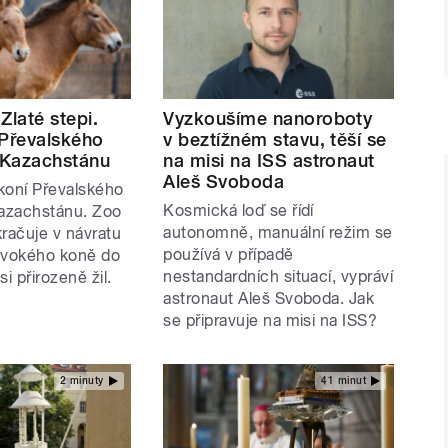
Zlaté stepi.
Vyzkoušíme nanoroboty
 Převalského
v beztížném stavu, těší se
o Kazachstánu
na misi na ISS astronaut
Aleš Svoboda
koní Převalského
Kosmická loď se řídí
Kazachstánu. Zoo
autonomně, manuální režim se
račuje v návratu
používá v případě
ivokého koně do
nestandardních situací, vypráví
i přirozeně žil.
astronaut Aleš Svoboda. Jak
se připravuje na misi na ISS?
2 minuty
41 minut