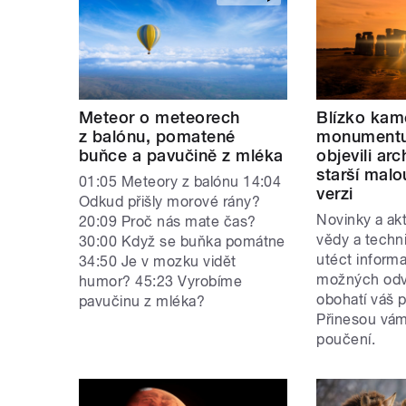
Meteor o meteorech
Blízko ka
z balónu, pomatené
monumentu
buňce a pavučině z mléka
objevili ar
starší mal
01:05 Meteory z balónu 14:04
verzi
Odkud přišly morové rány?
Novinky a akt
20:09 Proč nás mate čas?
vědy a techn
30:00 Když se buňka pomátne
utéct inform
34:50 Je v mozku vidět
možných odvě
humor? 45:23 Vyrobíme
obohatí váš p
pavučinu z mléka?
Přinesou vám
poučení.