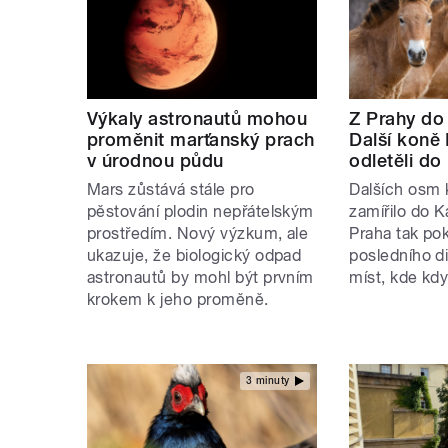
Výkaly astronautů mohou
Z Prahy do 
proměnit marťanský prach
Další koně
v úrodnou půdu
odletěli d
Mars zůstává stále pro
Dalších osm 
pěstování plodin nepřátelským
zamířilo do 
prostředím. Nový výzkum, ale
Praha tak pok
ukazuje, že biologický odpad
posledního d
astronautů by mohl být prvním
míst, kde kdys
krokem k jeho proměně.
3 minuty