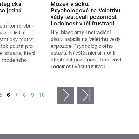
ategická
Mozek v šoku.
ce jedné
Psychologové na Veletrhu
vědy testovali pozornost
i odolnost vůči frustraci
jem komorebi –
Hry, hlavolamy i netradiční
ející listím
úkoly nabídla na Veletrhu vědy
stetický motiv;
expozice Psychologického
šak použít pro
ústavu. Návštěvníci si mohli
é situace, která
otestovat pozornost, trpělivost
ku moderního
i odolnost vůči frustraci.
5
6
7
8
9
10
následující ›
poslední »