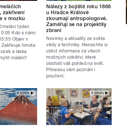
meláčích
Nálezy z bojiště roku 1866
 zakřivení
u Hradce Králové
ce v mozku
zkoumají antropologové.
Zaměřují se na projektily
 čmeláci týden
zbraní
10:05 Kdo s námi
Novinky a aktuality ze světa
15:55 Objev v
vědy a techniky. Nenechte si
5 Zakřivuje hmota
utéct informace ze všech
ozek a láska
možných odvětví, které
ýtit malárii?
obohatí váš pohled na svět.
Přinesou vám poznání i
poučení.
4 minuty
3 minuty