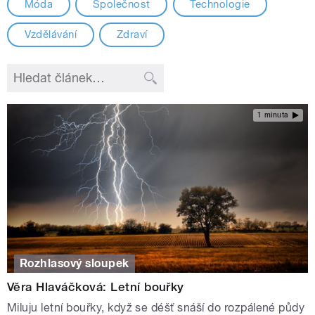
Móda
Společnost
Technologie
Vzdělávání
Zdraví
1 minuta
Rozhlasový sloupek
Věra Hlaváčková: Letní bouřky
Miluju letní bouřky, když se déšť snáší do rozpálené půdy