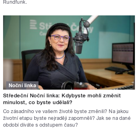
Rundfunk.
Noční linka
Středeční Noční linka: Kdybyste mohli změnit
minulost, co byste udělali?
Co zásadního ve vašem životě byste změnili? Na jakou
životní etapu byste nejraději zapomněli? Jak se na dané
období díváte s odstupem času?