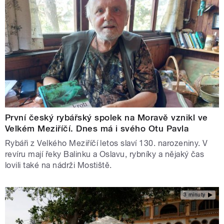
První český rybářský spolek na Moravě vznikl ve
Velkém Meziříčí. Dnes má i svého Otu Pavla
Rybáři z Velkého Meziříčí letos slaví 130. narozeniny. V
revíru mají řeky Balinku a Oslavu, rybníky a nějaký čas
lovili také na nádrži Mostiště.
3 minuty