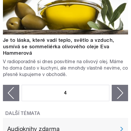
Je to láska, které vadí teplo, světlo a vzduch,
usmívá se sommeliérka olivového oleje Eva
Hammerová
V radioporadně si dnes posvítíme na olivový olej. Máme
ho doma často v kuchyni, ale mnohdy vlastně nevíme, co
přesně kupujeme v obchodě.
STRÁNKY
4
n
zí
DALŠÍ TÉMATA
Audioknihy zdarma