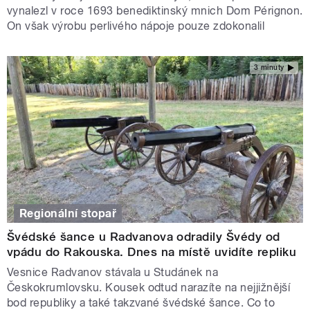
vynalezl v roce 1693 benediktinský mnich Dom Pérignon.
On však výrobu perlivého nápoje pouze zdokonalil
3 minuty
Regionální stopař
Švédské šance u Radvanova odradily Švédy od
vpádu do Rakouska. Dnes na místě uvidíte repliku
Vesnice Radvanov stávala u Studánek na
Českokrumlovsku. Kousek odtud narazíte na nejjižnější
bod republiky a také takzvané švédské šance. Co to