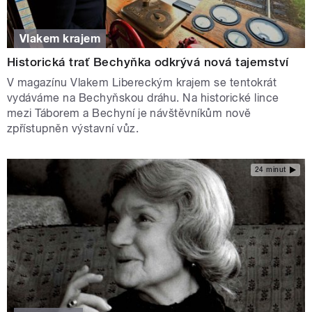
Vlakem krajem
Historická trať Bechyňka odkrývá nová tajemství
V magazínu Vlakem Libereckým krajem se tentokrát
vydáváme na Bechyňskou dráhu. Na historické lince
mezi Táborem a Bechyní je návštěvníkům nově
zpřístupněn výstavní vůz.
24 minut