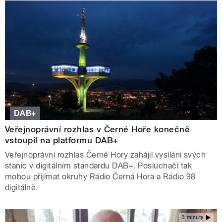
DAB+
Veřejnoprávní rozhlas v Černé Hoře konečně
vstoupil na platformu DAB+
Veřejnoprávní rozhlas Černé Hory zahájil vysílání svých
stanic v digitálním standardu DAB+. Posluchači tak
mohou přijímat okruhy Rádio Černá Hora a Rádio 98
digitálně.
3 minuty