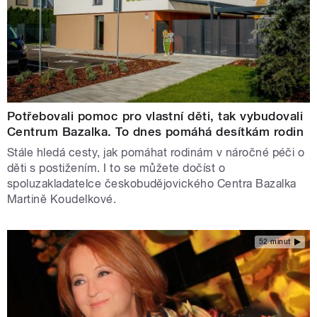
Potřebovali pomoc pro vlastní děti, tak vybudovali
Centrum Bazalka. To dnes pomáhá desítkám rodin
Stále hledá cesty, jak pomáhat rodinám v náročné péči o
děti s postižením. I to se můžete dočíst o
spoluzakladatelce českobudějovického Centra Bazalka
Martině Koudelkové.
52 minut