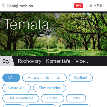
Přejít k hlavnímu obsahu
MENU
ŽIVĚ
Styl
Rozhovory
Komentáře
Více
…
Vše
Auto a motorismus
Bydlení
Cestování
Tipy na výlet
Děti a výchova
Hobby
Jídlo