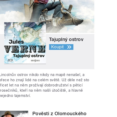
Tajuplný ostrov
Koupit
Lincolnův ostrov nikdo nikdy na mapě nenašel, a
přece ho znají lidé na celém světě. Už déle než sto
třicet let na něm prožívají dobrodružství s pěticí
trosečníků, kteří na něm našli útočiště, a hlavně
nejedno tajemství.
Pověsti z Olomouckého