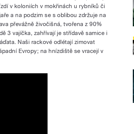
dí v koloniích v mokřinách u rybníků či
jaře a na podzim se s oblibou zdržuje na
rava převážně živočišná, tvořena z 90%
 3 vajíčka, zahřívají je střídavě samice i
áďata. Naši rackové odlétají zimovat
padní Evropy; na hnízdiště se vracejí v