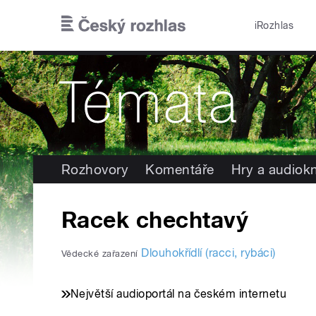
Přejít k hlavnímu obsahu
iRozhlas
Rozhovory
Komentáře
Hry a audiok
Racek chechtavý
Dlouhokřídlí (racci, rybáci)
Vědecké zařazení
Největší audioportál na českém internetu