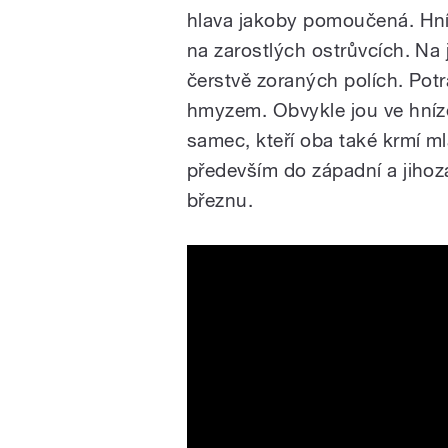
hlava jakoby pomoučená. Hníz
na zarostlých ostrůvcích. Na 
čerstvě zoraných polích. Pot
hmyzem. Obvykle jou ve hnízdě
samec, kteří oba také krmí ml
především do západní a jihozá
březnu.