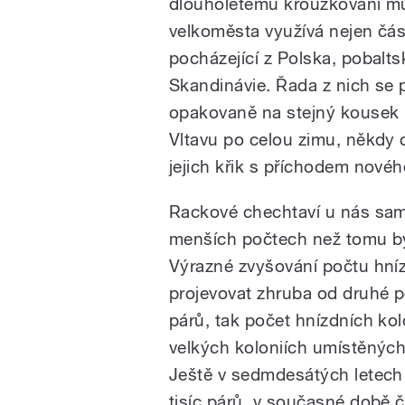
dlouholetému kroužkování mů
velkoměsta využívá nejen čás
pocházející z Polska, pobalts
Skandinávie. Řada z nich se p
opakovaně na stejný kousek n
Vltavu po celou zimu, někdy
jejich křik s příchodem novéh
Rackové chechtaví u nás samo
menších počtech než tomu by
Výrazné zvyšování počtu hní
projevovat zhruba od druhé po
párů, tak počet hnízdních kolo
velkých koloniích umístěných
Ještě v sedmdesátých letech 
tisíc párů, v současné době čí