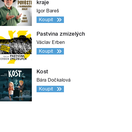
kraje
Igor Bareš
Koupit
Pastvina zmizelých
Václav Erben
Koupit
Kost
Bára Dočkalová
Koupit