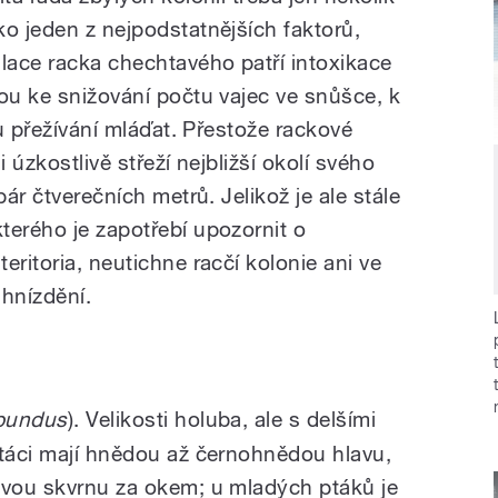
ko jeden z nejpodstatnějších faktorů,
ulace racka chechtavého patří intoxikace
dou ke snižování počtu vajec ve snůšce, k
mu přežívání mláďat. Přestože rackové
i úzkostlivě střeží nejbližší okolí svého
pár čtverečních metrů. Jelikož je ale stále
terého je zapotřebí upozornit o
eritoria, neutichne racčí kolonie ani ve
 hnízdění.
ibundus
). Velikosti holuba, ale s delšími
ptáci mají hnědou až černohnědou hlavu,
avou skvrnu za okem; u mladých ptáků je