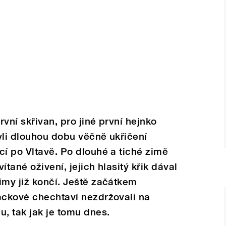
vní skřivan, pro jiné první hejnko
yli dlouhou dobu věčně ukřičení
cí po Vltavě. Po dlouhé a tiché zimě
ítané oživení, jejich hlasitý křik dával
imy již končí. Ještě začátkem
ackové chechtaví nezdržovali na
u, tak jak je tomu dnes.