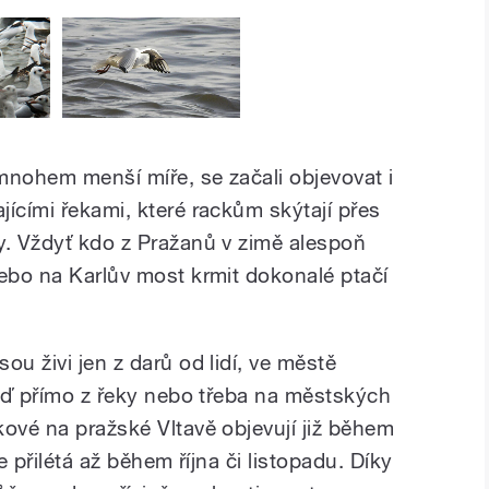
 mnohem menší míře, se začali objevovat i
ícími řekami, které rackům skýtají přes
y. Vždyť kdo z Pražanů v zimě alespoň
nebo na Karlův most krmit dokonalé ptačí
ou živi jen z darů od lidí, ve městě
buď přímo z řeky nebo třeba na městských
kové na pražské Vltavě objevují již během
e přilétá až během října či listopadu. Díky