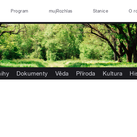
Program
mujRozhlas
Stanice
O r
nihy
Dokumenty
Věda
Příroda
Kultura
Hi