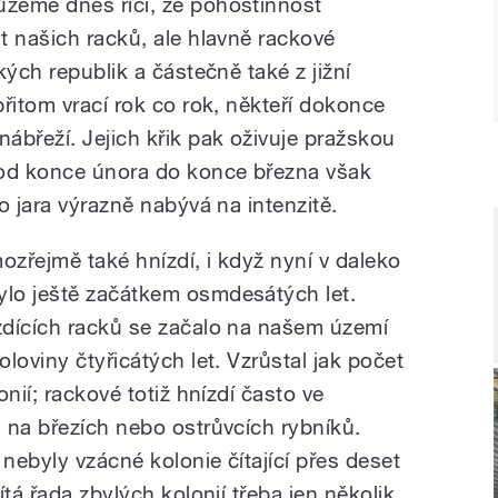
žeme dnes říci, že pohostinnost
t našich racků, ale hlavně rackové
kých republik a částečně také z jižní
řitom vrací rok co rok, někteří dokonce
ábřeží. Jejich křik pak oživuje pražskou
 od konce února do konce března však
o jara výrazně nabývá na intenzitě.
zřejmě také hnízdí, i když nyní v daleko
lo ještě začátkem osmdesátých let.
zdících racků se začalo na našem území
loviny čtyřicátých let. Vzrůstal jak počet
nií; rackové totiž hnízdí často ve
 na březích nebo ostrůvcích rybníků.
nebyly vzácné kolonie čítající přes deset
tá řada zbylých kolonií třeba jen několik