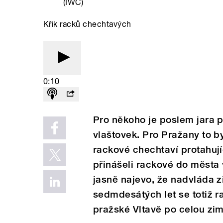
(IWC)
Křik racků chechtavých
0:10
Pro někoho je poslem jara pr
vlaštovek. Pro Pražany to b
rackové chechtaví protahují
přinášeli rackové do města v
jasně najevo, že nadvláda z
sedmdesátých let se totiž r
pražské Vltavě po celou zim