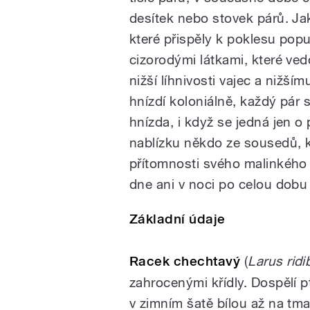
desítek nebo stovek párů. Ja
které přispěly k poklesu pop
cizorodými látkami, které ve
nižší líhnivosti vajec a nižší
hnízdí koloniálně, každý pár s
hnízda, i když se jedná jen o 
nablízku někdo ze sousedů, k
přítomnosti svého malinkého t
dne ani v noci po celou dobu
Základní údaje
Racek chechtavý
(
Larus rid
zahrocenými křídly. Dospělí 
v zimním šatě bílou až na tm