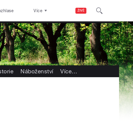
ozhlase
Více
ŽIVĚ
storie
Náboženství
Více
…