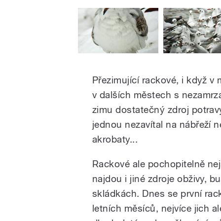
Přezimující rackové, i když v
v dalších městech s nezamrzaj
zimu dostatečný zdroj potrav
jednou nezavítal na nábřeží 
akrobaty...
Rackové ale pochopitelně nejs
najdou i jiné zdroje obživy, 
skládkách. Dnes se první rac
letních měsíců, nejvíce jich al