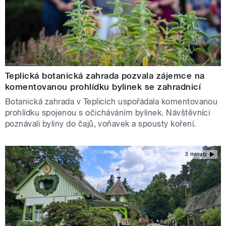
Teplická botanická zahrada pozvala zájemce na
komentovanou prohlídku bylinek se zahradnicí
Botanická zahrada v Teplicích uspořádala komentovanou
prohlídku spojenou s očicháváním bylinek. Návštěvníci
poznávali byliny do čajů, voňavek a spousty koření.
3 minuty