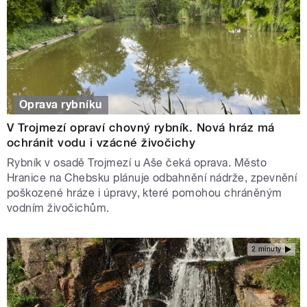
Oprava rybníku
V Trojmezí opraví chovný rybník. Nová hráz má
ochránit vodu i vzácné živočichy
Rybník v osadě Trojmezí u Aše čeká oprava. Město
Hranice na Chebsku plánuje odbahnění nádrže, zpevnění
poškozené hráze i úpravy, které pomohou chráněným
vodním živočichům.
2 minuty