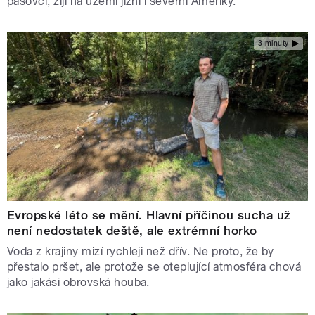
pásovci, žijí na území jižní i severní Ameriky.
3 minuty
Evropské léto se mění. Hlavní příčinou sucha už
není nedostatek deště, ale extrémní horko
Voda z krajiny mizí rychleji než dřív. Ne proto, že by
přestalo pršet, ale protože se oteplující atmosféra chová
jako jakási obrovská houba.