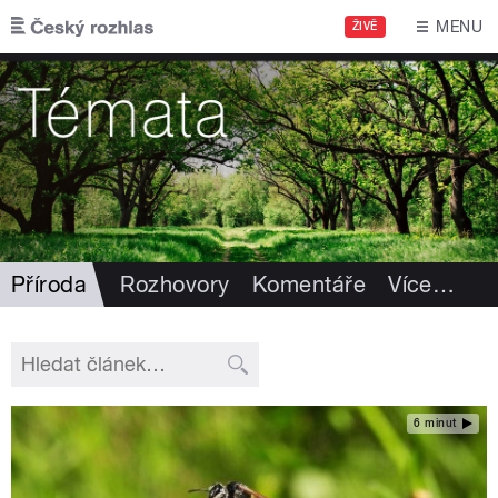
Přejít k hlavnímu obsahu
MENU
ŽIVĚ
Příroda
Rozhovory
Komentáře
Více
…
6 minut