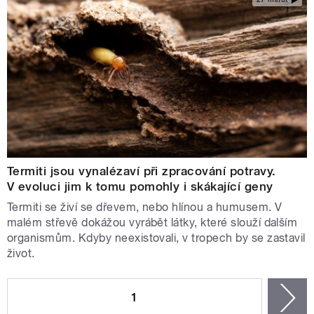
Termiti jsou vynalézaví při zpracování potravy.
V evoluci jim k tomu pomohly i skákající geny
Termiti se živí se dřevem, nebo hlínou a humusem. V
malém střevě dokážou vyrábět látky, které slouží dalším
organismům. Kdyby neexistovali, v tropech by se zastavil
život.
STRÁNKY
1
n