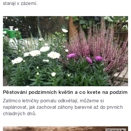
starají v zázemí.
Pěstování podzimních květin a co kvete na podzim
Zatímco letničky pomalu odkvétají, můžeme si
naplánovat, jak zachovat záhony barevné až do prvních
chladných dnů.
27 minut