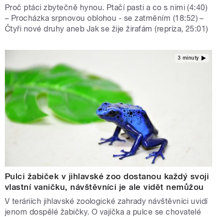
Proč ptáci zbytečně hynou. Ptačí pasti a co s nimi (4:40)
– Procházka srpnovou oblohou - se zatměním (18:52) –
Čtyři nové druhy aneb Jak se žije žirafám (repríza, 25:01)
3 minuty
Pulci žabiček v jihlavské zoo dostanou každý svoji
vlastní vaničku, návštěvníci je ale vidět nemůžou
V teráriích jihlavské zoologické zahrady návštěvníci uvidí
jenom dospělé žabičky. O vajíčka a pulce se chovatelé