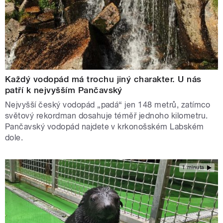
Každý vodopád má trochu jiný charakter. U nás
patří k nejvyšším Pančavský
Nejvyšší český vodopád „padá“ jen 148 metrů, zatímco
světový rekordman dosahuje téměř jednoho kilometru.
Pančavský vodopád najdete v krkonošském Labském
dole.
1 minuta