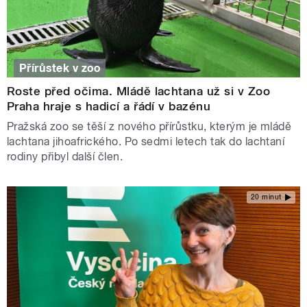
Přírůstek v zoo
Roste před očima. Mládě lachtana už si v Zoo
Praha hraje s hadicí a řádí v bazénu
Pražská zoo se těší z nového přírůstku, kterým je mládě
lachtana jihoafrického. Po sedmi letech tak do lachtaní
rodiny přibyl další člen.
20 minut