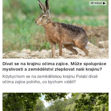
26 minut
Dívat se na krajinu očima zajíce. Může spolupráce
myslivosti a zemědělství zlepšovat naši krajinu?
Kdybychom se na zemědělskou krajinu Polabí dívali
očima zajíce polního, co bychom viděli?