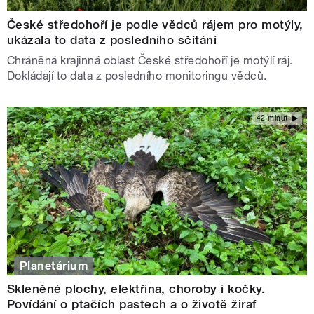
České středohoří je podle vědců rájem pro motýly,
ukázala to data z posledního sčítání
Chráněná krajinná oblast České středohoří je motýlí ráj.
Dokládají to data z posledního monitoringu vědců.
42 minut
Planetárium
Skleněné plochy, elektřina, choroby i kočky.
Povídání o ptačích pastech a o životě žiraf