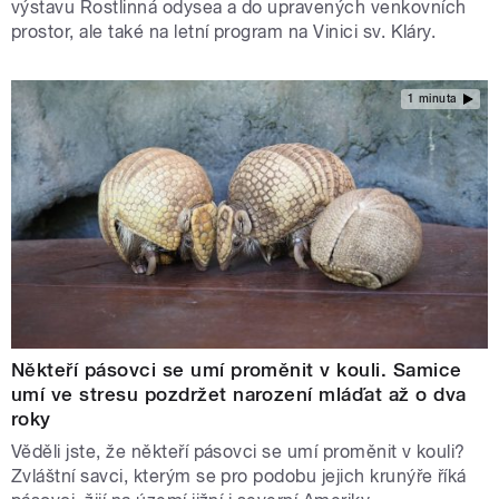
výstavu Rostlinná odysea a do upravených venkovních
prostor, ale také na letní program na Vinici sv. Kláry.
1 minuta
Někteří pásovci se umí proměnit v kouli. Samice
umí ve stresu pozdržet narození mláďat až o dva
roky
Věděli jste, že někteří pásovci se umí proměnit v kouli?
Zvláštní savci, kterým se pro podobu jejich krunýře říká