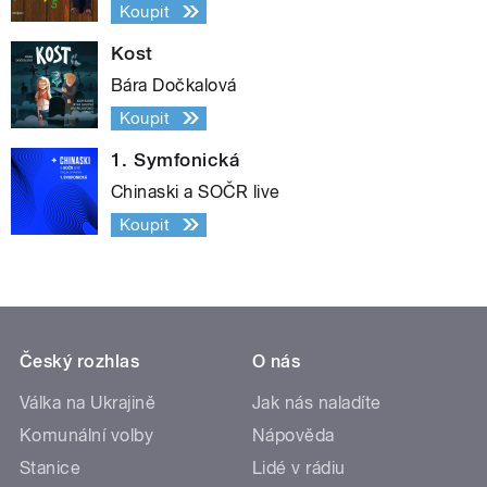
Koupit
Kost
Bára Dočkalová
Koupit
1. Symfonická
Chinaski a SOČR live
Koupit
Český rozhlas
O nás
Válka na Ukrajině
Jak nás naladíte
Komunální volby
Nápověda
Stanice
Lidé v rádiu