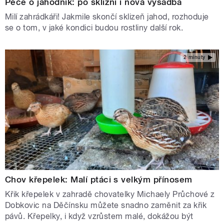
Péče o jahodník: po sklizni i nová výsadba
Milí zahrádkáři! Jakmile skončí sklizeň jahod, rozhoduje
se o tom, v jaké kondici budou rostliny další rok.
2 minuty
Chov křepelek: Malí ptáci s velkým přínosem
Křik křepelek v zahradě chovatelky Michaely Průchové z
Dobkovic na Děčínsku můžete snadno zaměnit za křik
pávů. Křepelky, i když vzrůstem malé, dokážou být