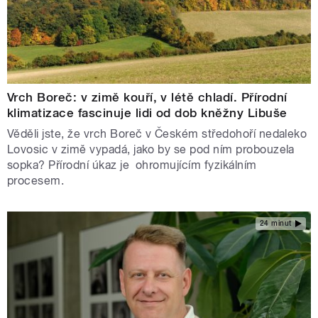
Vrch Boreč: v zimě kouří, v létě chladí. Přírodní
klimatizace fascinuje lidi od dob kněžny Libuše
Věděli jste, že vrch Boreč v Českém středohoří nedaleko
Lovosic v zimě vypadá, jako by se pod ním probouzela
sopka? Přírodní úkaz je ohromujícím fyzikálním
procesem.
24 minut