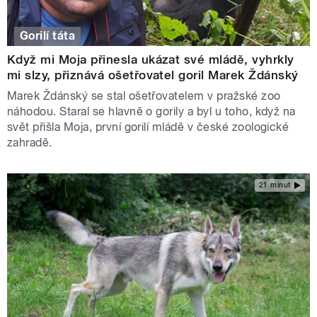
Gorilí táta
Když mi Moja přinesla ukázat své mládě, vyhrkly
mi slzy, přiznává ošetřovatel goril Marek Ždánský
Marek Ždánský se stal ošetřovatelem v pražské zoo
náhodou. Staral se hlavně o gorily a byl u toho, když na
svět přišla Moja, první gorilí mládě v české zoologické
zahradě.
21 minut