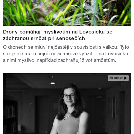
Drony pomáhají myslivcům na Lovosicku se
záchranou srnčat při senosečích
O dronech se mluví nejčastěji v souvislosti s válkou. Tyto
stroje ale mají i nejrůznější mírové využití – na Lovosicku
s nimi myslivci například zachraňují život srnčatům.
59 minut