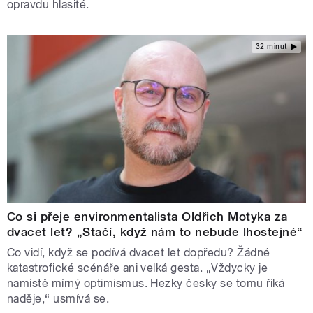
opravdu hlasité.
32 minut
Co si přeje environmentalista Oldřich Motyka za
dvacet let? „Stačí, když nám to nebude lhostejné“
Co vidí, když se podívá dvacet let dopředu? Žádné
katastrofické scénáře ani velká gesta. „Vždycky je
namístě mírný optimismus. Hezky česky se tomu říká
naděje,“ usmívá se.