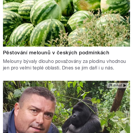
Pěstování melounů v českých podmínkách
Melouny bývaly dlouho považovány za plodinu vhodnou
jen pro velmi teplé oblasti. Dnes se jim daří i u nás.
26 minut