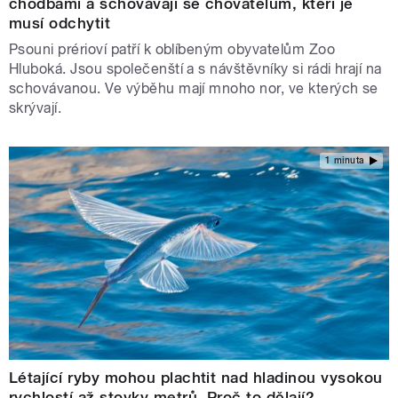
chodbami a schovávají se chovatelům, kteří je
musí odchytit
Psouni prérioví patří k oblíbeným obyvatelům Zoo
Hluboká. Jsou společenští a s návštěvníky si rádi hrají na
schovávanou. Ve výběhu mají mnoho nor, ve kterých se
skrývají.
1 minuta
Létající ryby mohou plachtit nad hladinou vysokou
rychlostí až stovky metrů. Proč to dělají?