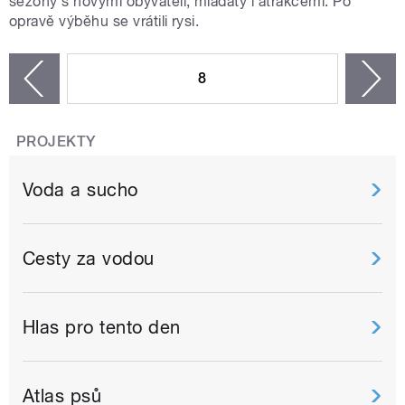
sezony s novými obyvateli, mláďaty i atrakcemi. Po
opravě výběhu se vrátili rysi.
STRÁNKY
8
n
zí
PROJEKTY
Voda a sucho
Cesty za vodou
Hlas pro tento den
Atlas psů