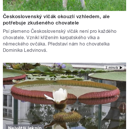
Československý vlčák okouzlí vzhledem, ale
potřebuje zkušeného chovatele
Psí plemeno Československý vlčák není pro každého
chovatele. Vznikl křížením karpatského vlka a
německého ovčáka. Představí nám ho chovatelka
Dominika Ledvinová.
2 minuty
Největší leknín