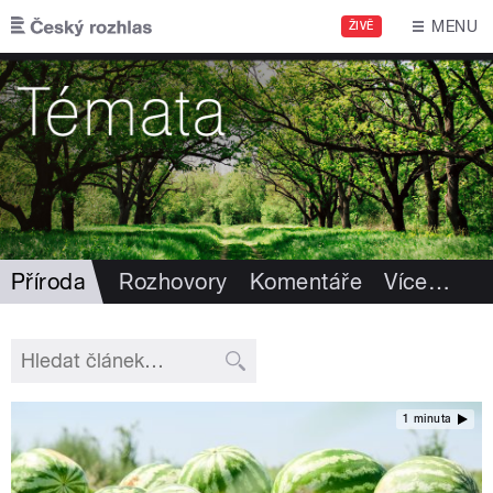
Přejít k hlavnímu obsahu
MENU
ŽIVĚ
Příroda
Rozhovory
Komentáře
Více
…
1 minuta