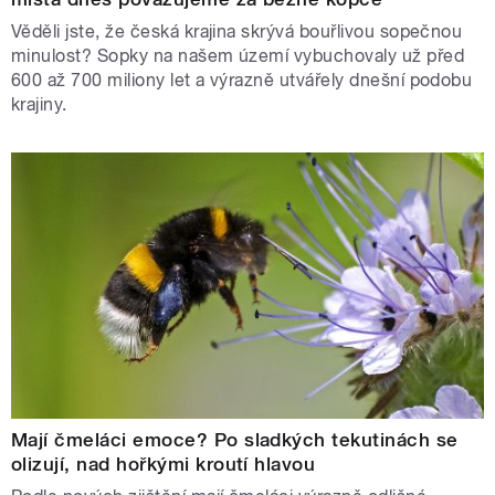
Věděli jste, že česká krajina skrývá bouřlivou sopečnou
minulost? Sopky na našem území vybuchovaly už před
600 až 700 miliony let a výrazně utvářely dnešní podobu
krajiny.
Mají čmeláci emoce? Po sladkých tekutinách se
olizují, nad hořkými kroutí hlavou