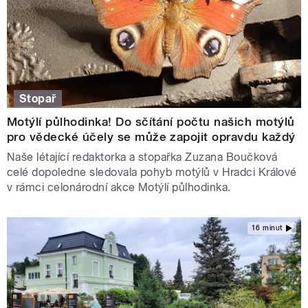
Stopař
Motýlí půlhodinka! Do sčítání počtu našich motýlů
pro vědecké účely se může zapojit opravdu každý
Naše létající redaktorka a stopařka Zuzana Boučková
celé dopoledne sledovala pohyb motýlů v Hradci Králové
v rámci celonárodní akce Motýlí půlhodinka.
16 minut