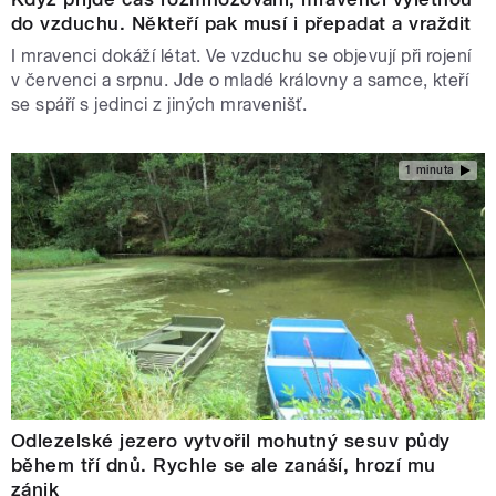
do vzduchu. Někteří pak musí i přepadat a vraždit
I mravenci dokáží létat. Ve vzduchu se objevují při rojení
v červenci a srpnu. Jde o mladé královny a samce, kteří
se spáří s jedinci z jiných mravenišť.
1 minuta
Odlezelské jezero vytvořil mohutný sesuv půdy
během tří dnů. Rychle se ale zanáší, hrozí mu
zánik