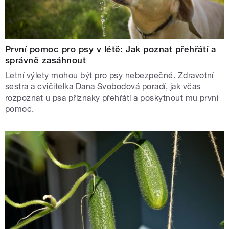
První pomoc pro psy v létě: Jak poznat přehřátí a
správně zasáhnout
Letní výlety mohou být pro psy nebezpečné. Zdravotní
sestra a cvičitelka Dana Svobodová poradí, jak včas
rozpoznat u psa příznaky přehřátí a poskytnout mu první
pomoc.