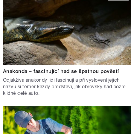
Anakonda – fascinující had se špatnou pověstí
Odjakživa anakondy lidi fascinují a při vyslovení jejich
názvu si téměř každý představí, jak obrovský had pozře
klidně celé auto.