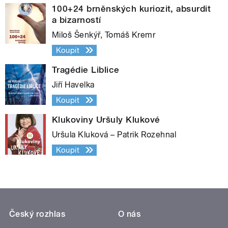
100+24 brněnských kuriozit, absurdit
a bizarností
Miloš Šenkýř, Tomáš Kremr
Koupit
Tragédie Liblice
Jiří Havelka
Koupit
Klukoviny Uršuly Klukové
Uršula Kluková – Patrik Rozehnal
Koupit
Český rozhlas
O nás