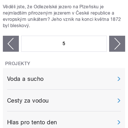
Věděli jste, že Odlezelské jezero na Plzeňsku je
nejmladším přirozeným jezerem v České republice a
evropským unikátem? Jeho vznik na konci května 1872
byl bleskový.
STRÁNKY
5
n
zí
PROJEKTY
Voda a sucho
Cesty za vodou
Hlas pro tento den