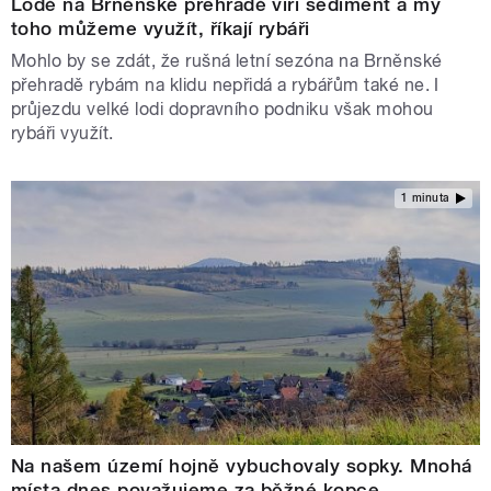
Lodě na Brněnské přehradě víří sediment a my
toho můžeme využít, říkají rybáři
Mohlo by se zdát, že rušná letní sezóna na Brněnské
přehradě rybám na klidu nepřidá a rybářům také ne. I
průjezdu velké lodi dopravního podniku však mohou
rybáři využít.
1 minuta
Na našem území hojně vybuchovaly sopky. Mnohá
místa dnes považujeme za běžné kopce