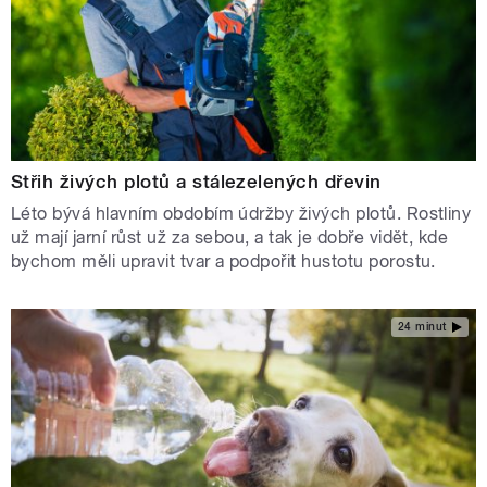
Střih živých plotů a stálezelených dřevin
Léto bývá hlavním obdobím údržby živých plotů. Rostliny
už mají jarní růst už za sebou, a tak je dobře vidět, kde
bychom měli upravit tvar a podpořit hustotu porostu.
24 minut