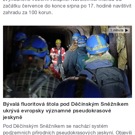
začátku července do konce srpna po 17. hodině navštívit
zahradu za 100 korun.
1 minuta
Bývalá fluoritová štola pod Děčínským Sněžníkem
ukrývá evropsky významné pseudokrasové
jeskyně
Pod Děčínským Sněžníkem se nachází systém
podzemních přírodních pseudokrasových jeskyní. Objevili