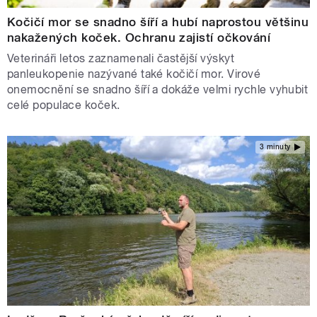
Kočičí mor se snadno šíří a hubí naprostou většinu
nakažených koček. Ochranu zajistí očkování
Veterináři letos zaznamenali častější výskyt
panleukopenie nazývané také kočičí mor. Virové
onemocnění se snadno šíří a dokáže velmi rychle vyhubit
celé populace koček.
3 minuty