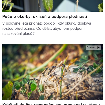
Péče o okurky: sklizeň a podpora plodnosti
V polovině léta přichází období, kdy okurky doslova
rostou před očima. Co dělat, abychom podpořili
nasazování plodů?
5 minut
Když přijde čas rozmnožování, mravenci vylétnou