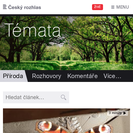
Přejít k hlavnímu obsahu
MENU
ŽIVĚ
Příroda
Rozhovory
Komentáře
Více
…
3 minuty