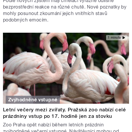
Podle nových zjištění mají čmeláci výrazně odlišné
bezprostřední reakce na různé chutě. Nové poznatky by
mohly posunout zkoumání jejich vnitřních stavů
podobných emocím.
1 minuta
Zvýhodněné vstupné
Letní večery mezi zvířaty. Pražská zoo nabízí celé
prázdniny vstup po 17. hodině jen za stovku
Zoo Praha opět nabízí během letních prázdnin
zvýhodněné večerní vstupné. Návštěvníci mohou od