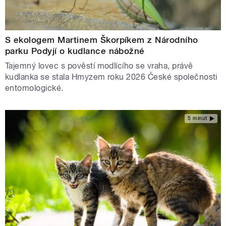
S ekologem Martinem Škorpíkem z Národního
parku Podyjí o kudlance nábožné
Tajemný lovec s pověstí modlícího se vraha, právě
kudlanka se stala Hmyzem roku 2026 České společnosti
entomologické.
5 minut