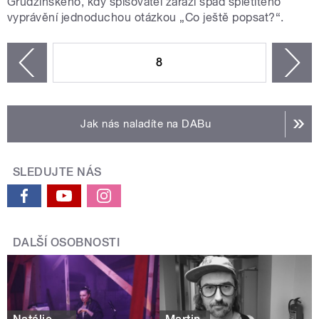
Grudzińského, kdy spisovatel zarazí spád spletitého
vyprávění jednoduchou otázkou „Co ještě popsat?“.
STRÁNKY
8
n
zí
Jak nás naladíte na DABu
SLEDUJTE NÁS
DALŠÍ OSOBNOSTI