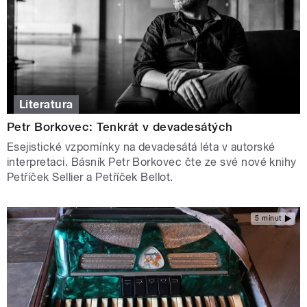
Literatura
Petr Borkovec: Tenkrát v devadesátých
Esejistické vzpomínky na devadesátá léta v autorské
interpretaci. Básník Petr Borkovec čte ze své nové knihy
Petříček Sellier a Petříček Bellot.
5 minut