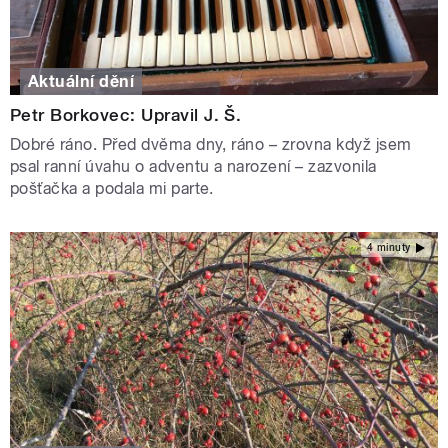
Aktuální dění
Petr Borkovec: Upravil J. Š.
Dobré ráno. Před dvěma dny, ráno – zrovna když jsem
psal ranní úvahu o adventu a narození – zazvonila
pošťačka a podala mi parte.
4 minuty