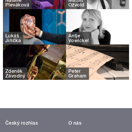
Natálie
Martin
Pleváková
Ožvold
Lukáš
Antje
Jiřička
Vowickel
Zdeněk
Peter
Závodný
Graham
Český rozhlas
O nás