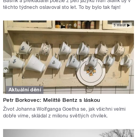
Básník a překladatel poezie z pěti jazyků Ivan Slavík by v
těchto týdnech oslavoval sto let. To by bylo tak fajn!
5 minut
Aktuální dění
Petr Borkovec: Melittě Bentz s láskou
Život Johanna Wolfganga Goetha se, jak všichni velmi
dobře víme, skládal z milionu světlých chvilek.