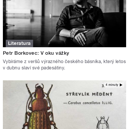
Literatura
Petr Borkovec: V oku vážky
Vybíráme z veršů výrazného českého básníka, který letos
v dubnu slaví své padesátiny.
4 minuty