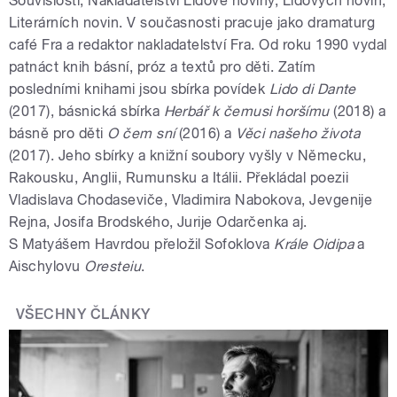
Souvislosti, Nakladatelství Lidové noviny, Lidových novin,
Literárních novin. V současnosti pracuje jako dramaturg
café Fra a redaktor nakladatelství Fra. Od roku 1990 vydal
patnáct knih básní, próz a textů pro děti. Zatím
posledními knihami jsou sbírka povídek
Lido di Dante
(2017), básnická sbírka
Herbář k čemusi horšímu
(2018) a
básně pro děti
O čem sní
(2016) a
Věci našeho života
(2017). Jeho sbírky a knižní soubory vyšly v Německu,
Rakousku, Anglii, Rumunsku a Itálii. Překládal poezii
Vladislava Chodaseviče, Vladimira Nabokova, Jevgenije
Rejna, Josifa Brodského, Jurije Odarčenka aj.
S Matyášem Havrdou přeložil Sofoklova
Krále Oidipa
a
Aischylovu
Oresteiu
.
VŠECHNY ČLÁNKY