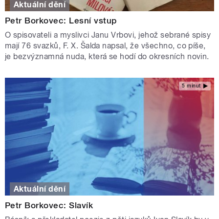
Aktuální dění
Petr Borkovec: Lesní vstup
O spisovateli a myslivci Janu Vrbovi, jehož sebrané spisy
mají 76 svazků, F. X. Šalda napsal, že všechno, co píše,
je bezvýznamná nuda, která se hodí do okresních novin.
5 minut
Aktuální dění
Petr Borkovec: Slavík