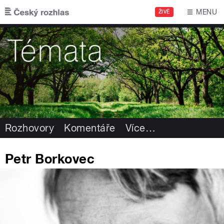
Přejít k hlavnímu obsahu
MENU
ŽIVĚ
Rozhovory
Komentáře
Více
…
Petr Borkovec