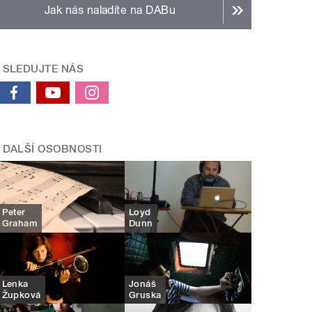
Jak nás naladíte na DABu
SLEDUJTE NÁS
DALŠÍ OSOBNOSTI
Peter
Loyd
Graham
Dunn
Lenka
Jonáš
Župková
Gruska