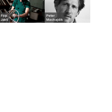
Filip
Peter
Jakš
Machajdík