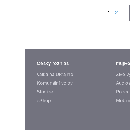
STRÁNKY
1
2
Český rozhlas
mujRo
Válka na Ukrajině
Živé v
Komunální volby
Audioa
Stanice
Podca
eShop
Mobiln