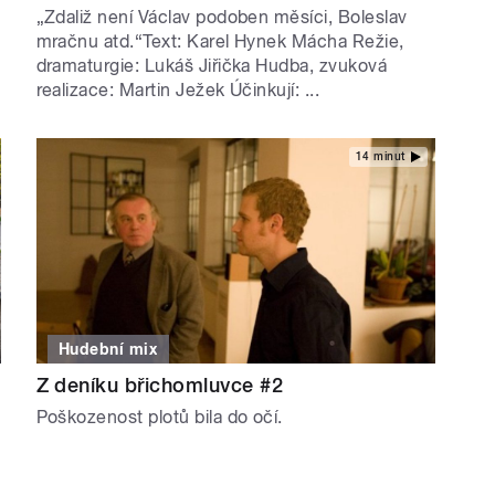
„Zdaliž není Václav podoben měsíci, Boleslav
mračnu atd.“Text: Karel Hynek Mácha Režie,
dramaturgie: Lukáš Jiřička Hudba, zvuková
realizace: Martin Ježek Účinkují: ...
14 minut
Hudební mix
Z deníku břichomluvce #2
Poškozenost plotů bila do očí.