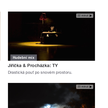
22 minut
Hudební mix
Jiřička & Procházka: TY
Drastická pouť po snovém prostoru.
23 minut