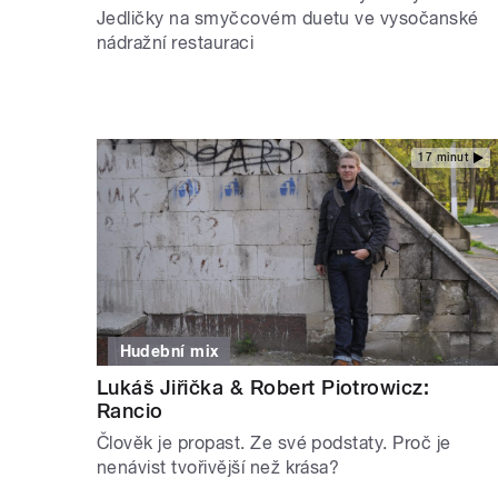
Jedličky na smyčcovém duetu ve vysočanské
nádražní restauraci
17 minut
Hudební mix
Lukáš Jiřička & Robert Piotrowicz:
Rancio
Člověk je propast. Ze své podstaty. Proč je
nenávist tvořivější než krása?