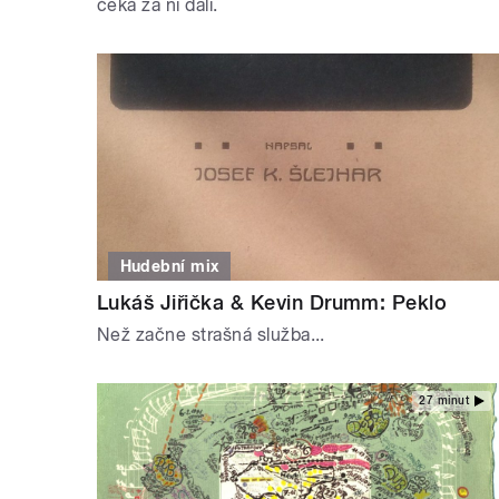
čeká za ní dalí.
Hudební mix
Lukáš Jiřička & Kevin Drumm: Peklo
Než začne strašná služba...
27 minut