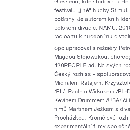
Giessenu, kde studoval u He
festivalu „jiné“ hudby Stimul.
polštiny. Je autorem knih Ide
polském divadle, NAMU, 2010
radioartu k hudebnímu divad
Spolupracoval s režiséry Pe
Magdou Stojowskou, choreo
420PEOPLE ad. Na svých roz
Český rozhlas – spolupracova
Michalem Ratajem, Krzyszto
/PL/, Paulem Wirkusem /PL-D
Kevinem Drummem /USA/ či in
filmů Martinem Ježkem a di
Procházkou. Kromě své rozhlas
experimentální filmy společn