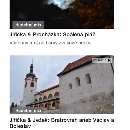
Hudební mix
Jiřička & Procházka: Spálená pláň
Všechny možné barvy zvukové hrůzy.
31 minut
Hudební mix
Jiřička & Ježek: Bratrovrah aneb Václav a
Boleslav