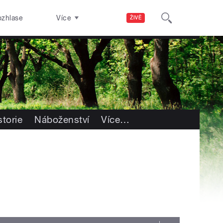
ozhlase
Více
ŽIVĚ
storie
Náboženství
Více
…