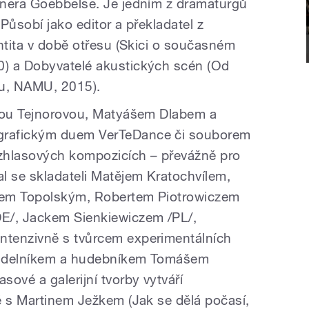
inera Goebbelse. Je jedním z dramaturgů
 Působí jako editor a překladatel z
ntita v době otřesu (Skici o současném
) a Dobyvatelé akustických scén (Od
lu, NAMU, 2015).
trou Tejnorovou, Matyášem Dlabem a
grafickým duem VerTeDance či souborem
hlasových kompozicích – převážně pro
l se skladateli Matějem Kratochvílem,
fem Topolským, Robertem Piotrowiczem
E/, Jackem Sienkiewiczem /PL/,
tenzivně s tvůrcem experimentálních
vadelníkem a hudebníkem Tomášem
ové a galerijní tvorby vytváří
ě s Martinem Ježkem (Jak se dělá počasí,