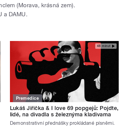
nclem (Morava, krásná zem).
U a DAMU.
48 minut
Premedice
Lukáš Jiřička & I love 69 popgejů: Pojdte,
lidé, na divadla s železnýma kladivama
Demonstrativní přednášky prokládané písněmi.