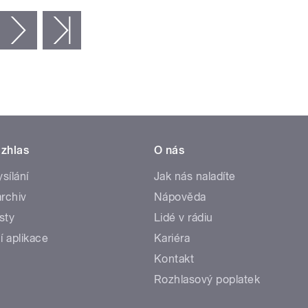
následující ›
poslední »
zhlas
O nás
ysílání
Jak nás naladíte
rchiv
Nápověda
sty
Lidé v rádiu
í aplikace
Kariéra
Kontakt
Rozhlasový poplatek