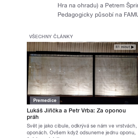
Hra na ohradu) a Petrem Špri
Pedagogicky působí na FAM
VŠECHNY ČLÁNKY
61 minut
Premedice
Lukáš Jiřička a Petr Vrba: Za oponou
práh
Svět je jako cibule, odkrývá se nám ve vrstvách,
oponách. Ovšem když odsuneme jednu oponu,