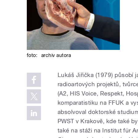
foto:
archiv autora
Lukáš Jiřička (1979) působí j
radioartových projektů, tvůrce 
(A2, HIS Voice, Respekt, Hos
komparatistiku na FFUK a vy
absolvoval doktorské studium
PWST v Krakově, kde také byl
také na stáži na Institut fü