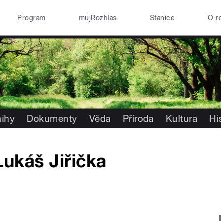
Program
mujRozhlas
Stanice
O r
nihy
Dokumenty
Věda
Příroda
Kultura
Hi
Lukáš Jiřička