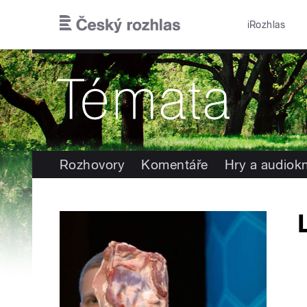
Přejít k hlavnímu obsahu
iRozhlas
Rozhovory
Komentáře
Hry a audiok