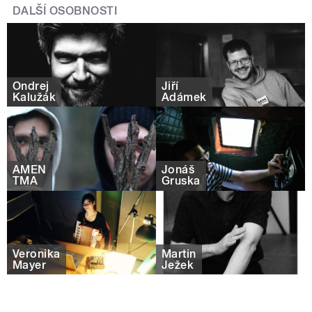
DALŠÍ OSOBNOSTI
Ondrej
Jiří
Kalužák
Adámek
AMEN
Jonáš
TMA
Gruska
Veronika
Martin
Mayer
Ježek