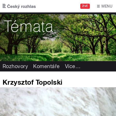
Přejít k hlavnímu obsahu
MENU
ŽIVĚ
Rozhovory
Komentáře
Více
…
Krzysztof Topolski