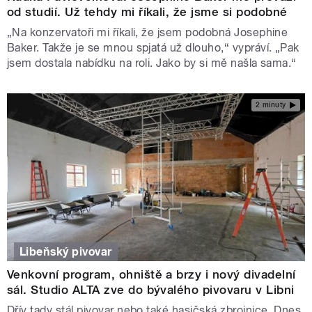
od studií. Už tehdy mi říkali, že jsme si podobné
„Na konzervatoři mi říkali, že jsem podobná Josephine
Baker. Takže je se mnou spjatá už dlouho,“ vypráví. „Pak
jsem dostala nabídku na roli. Jako by si mě našla sama.“
2 minuty
Libeňský pivovar
Venkovní program, ohniště a brzy i nový divadelní
sál. Studio ALTA zve do bývalého pivovaru v Libni
Dřív tady stál pivovar nebo také hasičská zbrojnice. Dnes