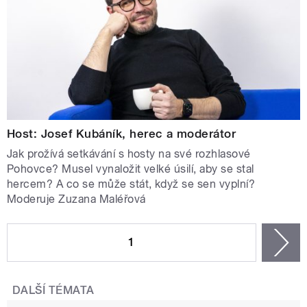
Host: Josef Kubáník, herec a moderátor
Jak prožívá setkávání s hosty na své rozhlasové
Pohovce? Musel vynaložit velké úsilí, aby se stal
hercem? A co se může stát, když se sen vyplní?
Moderuje Zuzana Maléřová
STRÁNKY
1
n
DALŠÍ TÉMATA