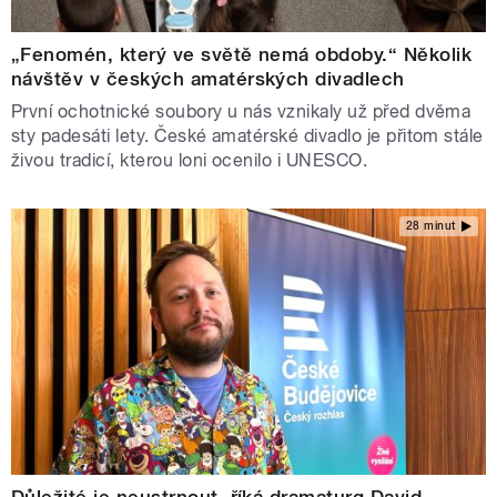
„Fenomén, který ve světě nemá obdoby.“ Několik
návštěv v českých amatérských divadlech
První ochotnické soubory u nás vznikaly už před dvěma
sty padesáti lety. České amatérské divadlo je přitom stále
živou tradicí, kterou loni ocenilo i UNESCO.
28 minut
Důležité je neustrnout, říká dramaturg David