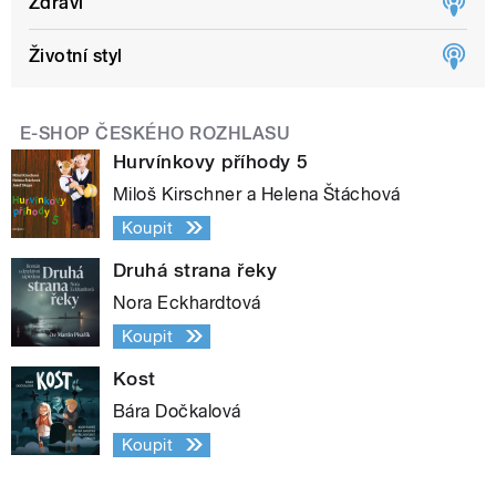
Zdraví
Životní styl
E-SHOP ČESKÉHO ROZHLASU
Hurvínkovy příhody 5
Miloš Kirschner a Helena Štáchová
Koupit
Druhá strana řeky
Nora Eckhardtová
Koupit
Kost
Bára Dočkalová
Koupit