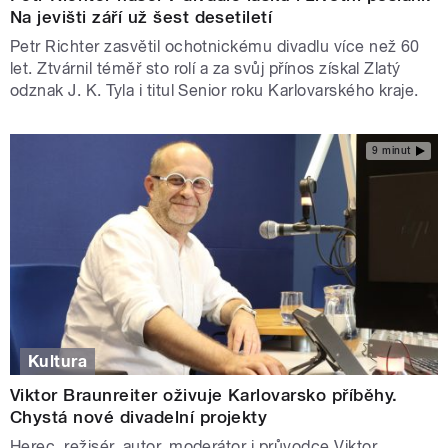
Na jevišti září už šest desetiletí
Petr Richter zasvětil ochotnickému divadlu více než 60
let. Ztvárnil téměř sto rolí a za svůj přínos získal Zlatý
odznak J. K. Tyla i titul Senior roku Karlovarského kraje.
9 minut
Kultura
Viktor Braunreiter oživuje Karlovarsko příběhy.
Chystá nové divadelní projekty
Herec, režisér, autor, moderátor i průvodce Viktor