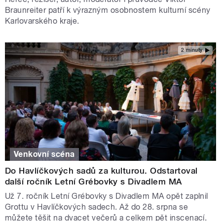
Braunreiter patří k výrazným osobnostem kulturní scény
Karlovarského kraje.
2 minuty
Venkovní scéna
Do Havlíčkových sadů za kulturou. Odstartoval
další ročník Letní Grébovky s Divadlem MA
Už 7. ročník Letní Grébovky s Divadlem MA opět zaplnil
Grottu v Havlíčkových sadech. Až do 28. srpna se
můžete těšit na dvacet večerů a celkem pět inscenací.