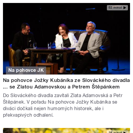
62 minut
Na pohovce JK
Na pohovce Jožky Kubáníka ze Slováckého divadla
... se Zlatou Adamovskou a Petrem Štěpánkem
Do Slováckého divadla zavítali Zlata Adamovská a Petr
Štěpánek. V pořadu Na pohovce Jožky Kubáníka se
diváci dočkali nejen humorných historek, ale i
překvapivých odhalení.
29 minut