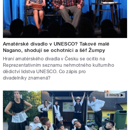
Amatérské divadlo v UNESCO? Takové malé
Nagano, shodují se ochotníci a šéf Žumpy
Hraní amatérského divadla v Česku se ocitlo na
Reprezentativním seznamu nehmotného kulturního
dědictví lidstva UNESCO. Co zápis pro
divadelníky znamená?
3 minuty