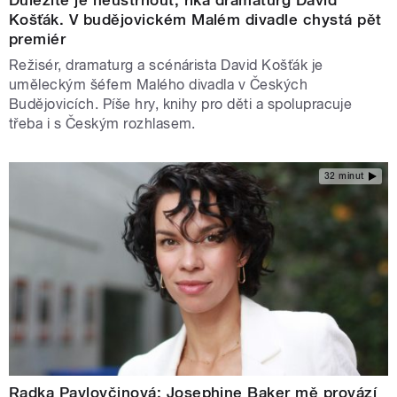
Košťák. V budějovickém Malém divadle chystá pět
premiér
Režisér, dramaturg a scénárista David Košťák je
uměleckým šéfem Malého divadla v Českých
Budějovicích. Píše hry, knihy pro děti a spolupracuje
třeba i s Českým rozhlasem.
32 minut
Radka Pavlovčinová: Josephine Baker mě provází