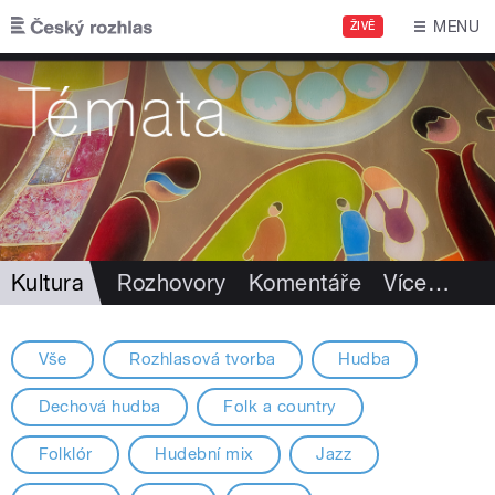
Přejít k hlavnímu obsahu
MENU
ŽIVĚ
Kultura
Rozhovory
Komentáře
Více
…
Vše
Rozhlasová tvorba
Hudba
Dechová hudba
Folk a country
Folklór
Hudební mix
Jazz