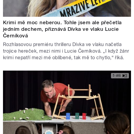
Krimi mě moc neberou. Tohle jsem ale přečetla
jedním dechem, přiznává Dívka ve vlaku Lucie
Černíková
Rozhlasovou premiéru thrilleru Dívka ve vlaku načetla
trojice hereček, mezi nimi i Lucie Černíková. „I když žánr
krimi nepatří mezi mé oblíbené, tak mě to chytlo,“ říká.
5 dílů