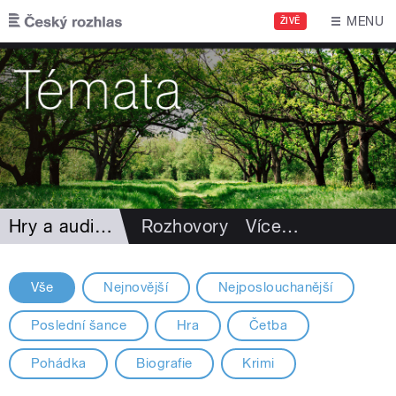
Přejít k hlavnímu obsahu
MENU
ŽIVĚ
Hry a audioknihy
Rozhovory
Více
…
Vše
Nejnovější
Nejposlouchanější
Poslední šance
Hra
Četba
Pohádka
Biografie
Krimi