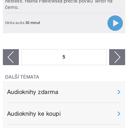
neštěstí. Halina Pawlowská přečte povíku Tenor na
černo.
Délka audia
30 minut
STRÁNKY
5
n
zí
DALŠÍ TÉMATA
Audioknihy zdarma
Audioknihy ke koupi