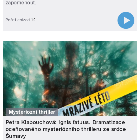
zapomenout.
Počet epizod
12
Mysteriozní thriller
Petra Klabouchová: Ignis fatuus. Dramatizace
oceňovaného mysteriózního thrilleru ze srdce
Šumavy