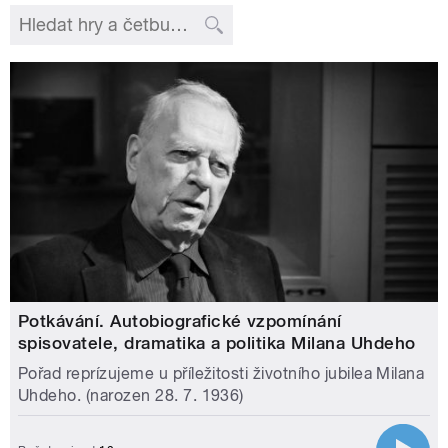
Potkávání. Autobiografické vzpomínání
spisovatele, dramatika a politika Milana Uhdeho
Pořad reprízujeme u příležitosti životního jubilea Milana
Uhdeho. (narozen 28. 7. 1936)