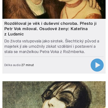
Rozděloval je věk i duševní choroba. Přesto ji
Petr Vok miloval. Osudové ženy: Kateřina
z Ludanic
Do života vstupovala jako sirotek. Šlechtický původ a
majetek jí ale umožnily získat vzdělání i postavení a
stala se manželkou Petra Voka z Rožmberka.
Délka audia
27 minut