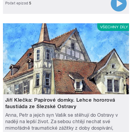
Počet epizod
5
VŠECHNY DÍLY
Jiří Klečka: Papírové domky. Lehce hororová
faustiáda ze Slezské Ostravy
Anna, Petr a jejich syn Vašík se stěhují do Ostravy v
naději na lepší život. Za sebou chtějí nechat své
mimořádně traumatické zážitky z doby dospívání,