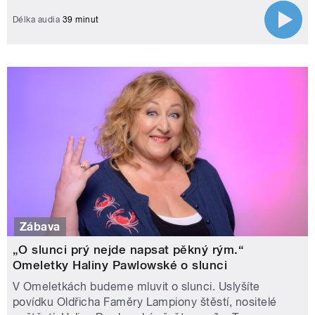
Délka audia
39 minut
Zábava
„O slunci prý nejde napsat pěkný rým.“
Omeletky Haliny Pawlowské o slunci
V Omeletkách budeme mluvit o slunci. Uslyšíte
povídku Oldřicha Faměry Lampiony štěstí, nositelé