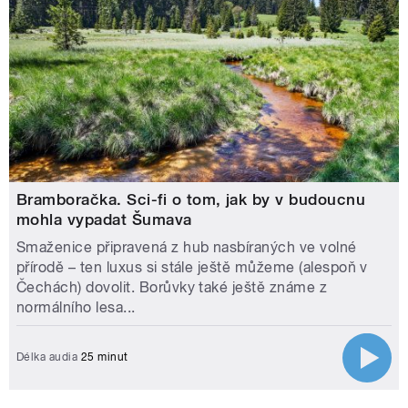
Bramboračka. Sci-fi o tom, jak by v budoucnu
mohla vypadat Šumava
Smaženice připravená z hub nasbíraných ve volné
přírodě – ten luxus si stále ještě můžeme (alespoň v
Čechách) dovolit. Borůvky také ještě známe z
normálního lesa...
Délka audia
25 minut