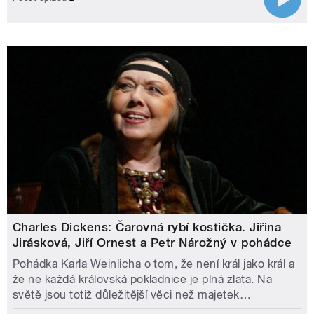
Charles Dickens: Čarovná rybí kostička. Jiřina
Jirásková, Jiří Ornest a Petr Nárožný v pohádce
Pohádka Karla Weinlicha o tom, že není král jako král a
že ne každá královská pokladnice je plná zlata. Na
světě jsou totiž důležitější věci než majetek…