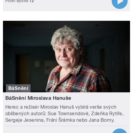
Počet epizod
12
BáSnění
BáSnění Miroslava Hanuše
Herec a režisér Miroslav Hanuš vybírá verše svých
oblíbených autorů: Sue Townsendové, Zdeňka Rytíře,
Sergeje Jesenina, Fráni Šrámka nebo Jana Borny.