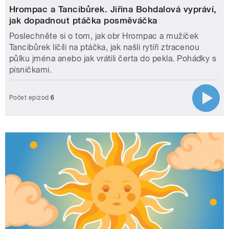
Hrompac a Tancibůrek. Jiřina Bohdalová vypráví,
jak dopadnout ptáčka posměváčka
Poslechněte si o tom, jak obr Hrompac a mužíček
Tancibůrek líčíli na ptáčka, jak našli rytíři ztracenou
půlku jména anebo jak vrátili čerta do pekla. Pohádky s
písničkami.
Počet epizod
6