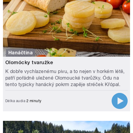
Hanáčtina
Olomócky tvaružke
K dobře vychlazenému pivu, a to nejen v horkém létě,
patří pořádně uležené Olomoucké tvarůžky. Ódu na
tento typicky hanácký pokrm zapěje stréček Křópal.
Délka audia
2 minuty