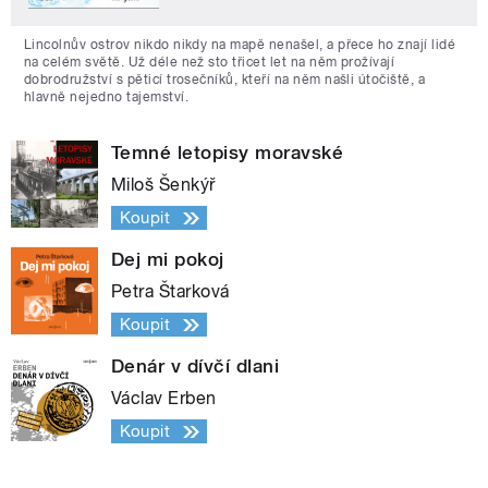
Lincolnův ostrov nikdo nikdy na mapě nenašel, a přece ho znají lidé
na celém světě. Už déle než sto třicet let na něm prožívají
dobrodružství s pěticí trosečníků, kteří na něm našli útočiště, a
hlavně nejedno tajemství.
Temné letopisy moravské
Miloš Šenkýř
Koupit
Dej mi pokoj
Petra Štarková
Koupit
Denár v dívčí dlani
Václav Erben
Koupit