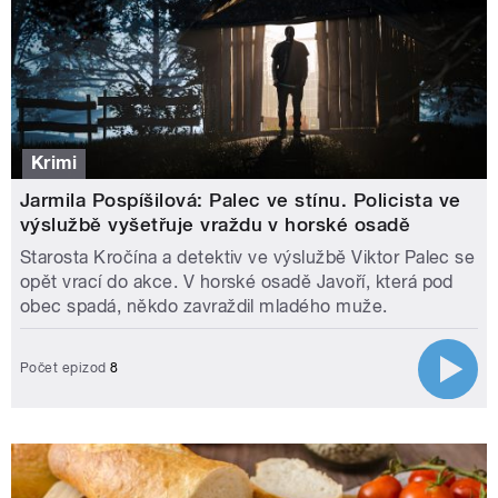
Krimi
Jarmila Pospíšilová: Palec ve stínu. Policista ve
výslužbě vyšetřuje vraždu v horské osadě
Starosta Kročína a detektiv ve výslužbě Viktor Palec se
opět vrací do akce. V horské osadě Javoří, která pod
obec spadá, někdo zavraždil mladého muže.
Počet epizod
8