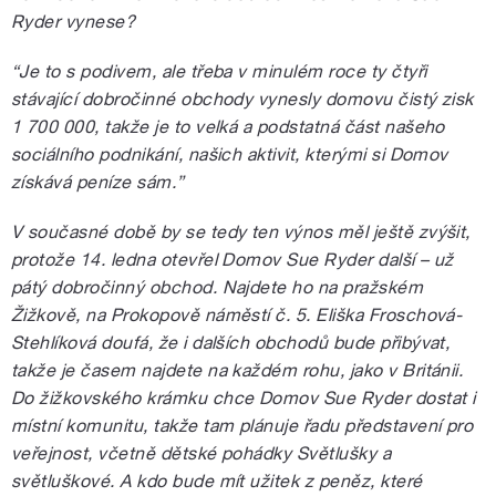
Ryder vynese?
“Je to s podivem, ale třeba v minulém roce ty čtyři
stávající dobročinné obchody vynesly domovu čistý zisk
1 700 000, takže je to velká a podstatná část našeho
sociálního podnikání, našich aktivit, kterými si Domov
získává peníze sám.”
V současné době by se tedy ten výnos měl ještě zvýšit,
protože 14. ledna otevřel Domov Sue Ryder další – už
pátý dobročinný obchod. Najdete ho na pražském
Žižkově, na Prokopově náměstí č. 5. Eliška Froschová-
Stehlíková doufá, že i dalších obchodů bude přibývat,
takže je časem najdete na každém rohu, jako v Británii.
Do žižkovského krámku chce Domov Sue Ryder dostat i
místní komunitu, takže tam plánuje řadu představení pro
veřejnost, včetně dětské pohádky Světlušky a
světluškové. A kdo bude mít užitek z peněz, které