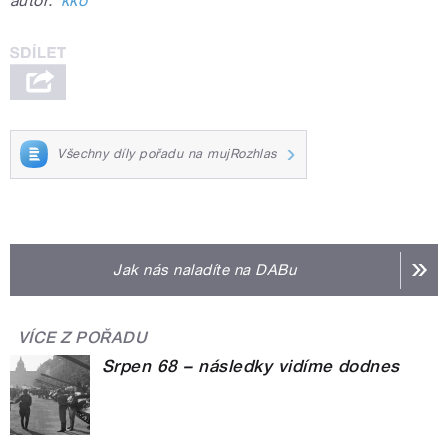
autor:
kko
Všechny díly pořadu na mujRozhlas
Jak nás naladíte na DABu
VÍCE Z POŘADU
Srpen 68 – následky vidíme dodnes