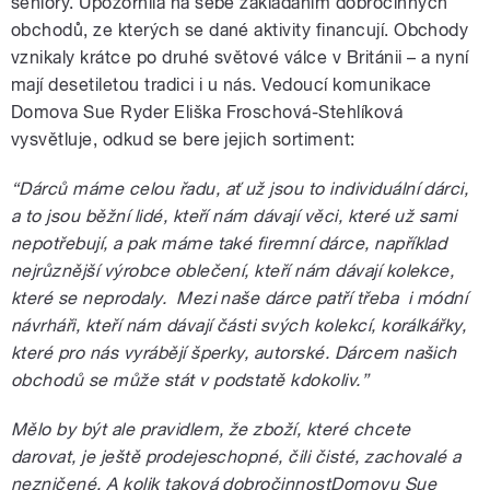
seniory. Upozornila na sebe zakládáním dobročinných
obchodů, ze kterých se dané aktivity financují. Obchody
vznikaly krátce po druhé světové válce v Británii – a nyní
mají desetiletou tradici i u nás. Vedoucí komunikace
Domova Sue Ryder Eliška Froschová-Stehlíková
vysvětluje, odkud se bere jejich sortiment:
“Dárců máme celou řadu, ať už jsou to individuální dárci,
a to jsou běžní lidé, kteří nám dávají věci, které už sami
nepotřebují, a pak máme také firemní dárce, například
nejrůznější výrobce oblečení, kteří nám dávají kolekce,
které se neprodaly. Mezi naše dárce patří třeba i módní
návrháři, kteří nám dávají části svých kolekcí, korálkářky,
které pro nás vyrábějí šperky, autorské. Dárcem našich
obchodů se může stát v podstatě kdokoliv.”
Mělo by být ale pravidlem, že zboží, které chcete
darovat, je ještě prodejeschopné, čili čisté, zachovalé a
nezničené. A kolik taková dobročinnostDomovu Sue