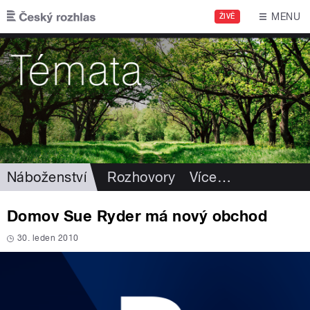
Přejít k hlavnímu obsahu
MENU
ŽIVĚ
Náboženství
Rozhovory
Více
…
Domov Sue Ryder má nový obchod
30. leden 2010