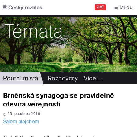
Přejít k hlavnímu obsahu
MENU
ŽIVĚ
Poutní místa
Rozhovory
Více
…
Brněnská synagoga se pravidelně
otevírá veřejnosti
25. prosinec 2016
Šalom alejchem