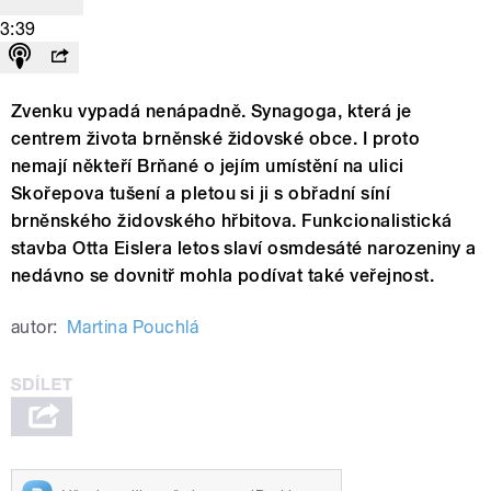
3:39
Zvenku vypadá nenápadně. Synagoga, která je
centrem života brněnské židovské obce. I proto
nemají někteří Brňané o jejím umístění na ulici
Skořepova tušení a pletou si ji s obřadní síní
brněnského židovského hřbitova. Funkcionalistická
stavba Otta Eislera letos slaví osmdesáté narozeniny a
nedávno se dovnitř mohla podívat také veřejnost.
autor:
Martina Pouchlá