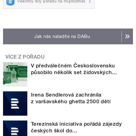
Všechny díly pořadu na mujRozhlas
Jak nás naladíte na DABu
VÍCE Z POŘADU
V předválečném Československu
působilo několik set židovských...
Irena Sendlerová zachránila
z varšavského ghetta 2500 dětí
Terezínská iniciativa pořádá zájezdy
českých škol do...