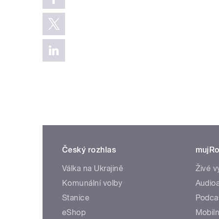
Český rozhlas
mujRo
Válka na Ukrajině
Živé v
Komunální volby
Audioa
Stanice
Podca
eShop
Mobiln