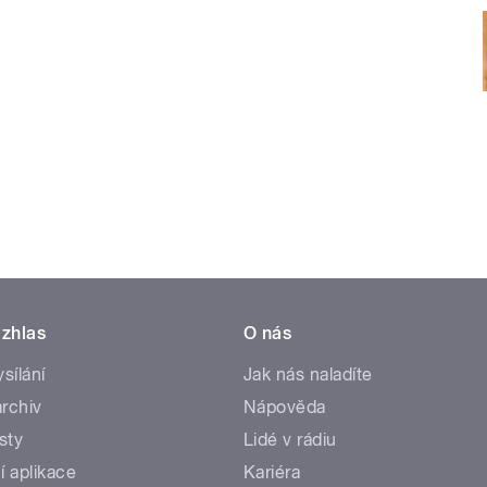
zhlas
O nás
ysílání
Jak nás naladíte
rchiv
Nápověda
sty
Lidé v rádiu
í aplikace
Kariéra