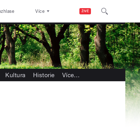
ozhlase
Více
ŽIVĚ
Kultura
Historie
Více
…