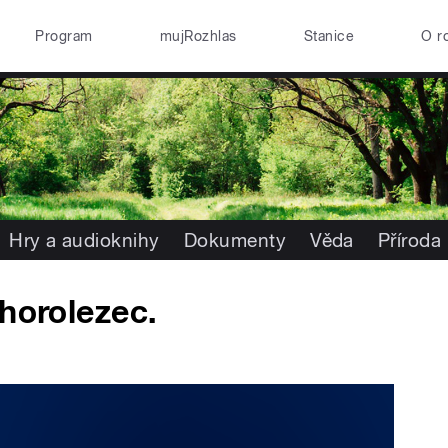
Program
mujRozhlas
Stanice
O r
Hry a audioknihy
Dokumenty
Věda
Příroda
horolezec.