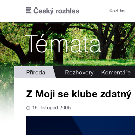
Přejít k hlavnímu obsahu
iRozhlas
Příroda
Rozhovory
Komentáře
Z Moji se klube zdatný 
15. listopad 2005