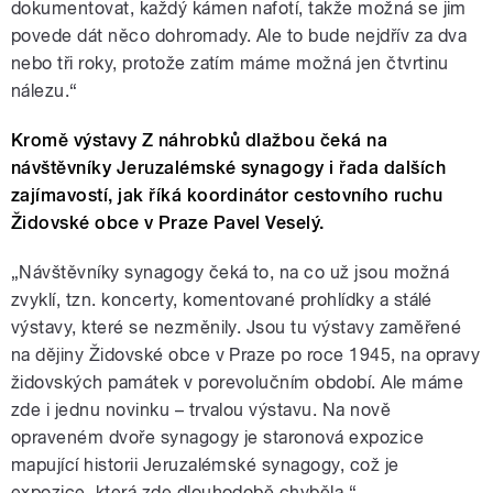
dokumentovat, každý kámen nafotí, takže možná se jim
povede dát něco dohromady. Ale to bude nejdřív za dva
nebo tři roky, protože zatím máme možná jen čtvrtinu
nálezu.“
Kromě výstavy Z náhrobků dlažbou čeká na
návštěvníky Jeruzalémské synagogy i řada dalších
zajímavostí, jak říká koordinátor cestovního ruchu
Židovské obce v Praze Pavel Veselý.
„Návštěvníky synagogy čeká to, na co už jsou možná
zvyklí, tzn. koncerty, komentované prohlídky a stálé
výstavy, které se nezměnily. Jsou tu výstavy zaměřené
na dějiny Židovské obce v Praze po roce 1945, na opravy
židovských památek v porevolučním období. Ale máme
zde i jednu novinku – trvalou výstavu. Na nově
opraveném dvoře synagogy je staronová expozice
mapující historii Jeruzalémské synagogy, což je
expozice, která zde dlouhodobě chyběla.“