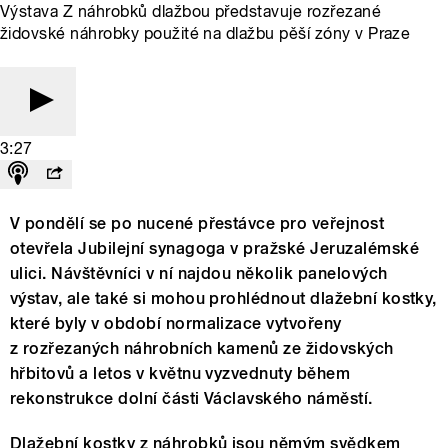
Výstava Z náhrobků dlažbou představuje rozřezané
židovské náhrobky použité na dlažbu pěší zóny v Praze
3:27
V pondělí se po nucené přestávce pro veřejnost
otevřela Jubilejní synagoga v pražské Jeruzalémské
ulici. Návštěvníci v ní najdou několik panelových
výstav, ale také si mohou prohlédnout dlažební kostky,
které byly v období normalizace vytvořeny
z rozřezaných náhrobních kamenů ze židovských
hřbitovů a letos v květnu vyzvednuty během
rekonstrukce dolní části Václavského náměstí.
Dlažební kostky z náhrobků jsou němým svědkem