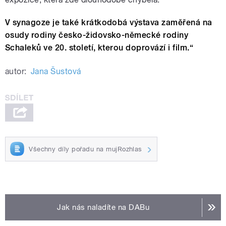
V synagoze je také krátkodobá výstava zaměřená na
osudy rodiny česko-židovsko-německé rodiny
Schaleků ve 20. století, kterou doprovází i film.“
autor:
Jana Šustová
Všechny díly pořadu na mujRozhlas
Jak nás naladíte na DABu