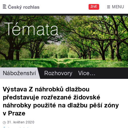
Přejít k hlavnímu obsahu
MENU
ŽIVĚ
Náboženství
Rozhovory
Více
…
Výstava Z náhrobků dlažbou
představuje rozřezané židovské
náhrobky použité na dlažbu pěší zóny
v Praze
31. květen 2020