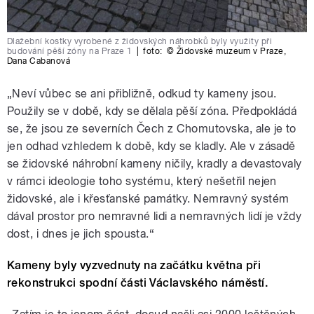
Dlažební kostky vyrobené z židovských náhrobků byly využity při
budování pěší zóny na Praze 1
|
foto:
© Židovské muzeum v Praze
,
Dana Cabanová
„Neví vůbec se ani přibližně, odkud ty kameny jsou.
Použily se v době, kdy se dělala pěší zóna. Předpokládá
se, že jsou ze severních Čech z Chomutovska, ale je to
jen odhad vzhledem k době, kdy se kladly. Ale v zásadě
se židovské náhrobní kameny ničily, kradly a devastovaly
v rámci ideologie toho systému, který nešetřil nejen
židovské, ale i křesťanské památky. Nemravný systém
dával prostor pro nemravné lidi a nemravných lidí je vždy
dost, i dnes je jich spousta.“
Kameny byly vyzvednuty na začátku května při
rekonstrukci spodní části Václavského náměstí.