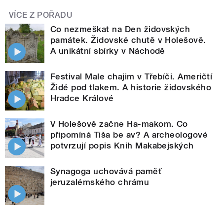
VÍCE Z POŘADU
Co nezmeškat na Den židovských
památek. Židovské chutě v Holešově.
A unikátní sbírky v Náchodě
Festival Male chajim v Třebíči. Američtí
Židé pod tlakem. A historie židovského
Hradce Králové
V Holešově začne Ha-makom. Co
připomíná Tiša be av? A archeologové
potvrzují popis Knih Makabejských
Synagoga uchovává paměť
jeruzalémského chrámu