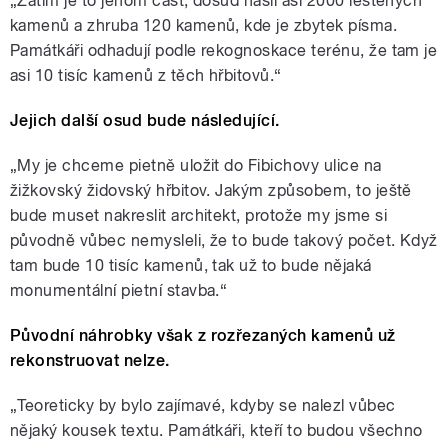
„Zatím je to jenom část, dosud našli asi 2000 leštěných
kamenů a zhruba 120 kamenů, kde je zbytek písma.
Památkáři odhadují podle rekognoskace terénu, že tam je
asi 10 tisíc kamenů z těch hřbitovů.“
Jejich další osud bude následující.
„My je chceme pietně uložit do Fibichovy ulice na
žižkovský židovský hřbitov. Jakým způsobem, to ještě
bude muset nakreslit architekt, protože my jsme si
původně vůbec nemysleli, že to bude takový počet. Když
tam bude 10 tisíc kamenů, tak už to bude nějaká
monumentální pietní stavba.“
Původní náhrobky však z rozřezaných kamenů už
rekonstruovat nelze.
„Teoreticky by bylo zajímavé, kdyby se nalezl vůbec
nějaký kousek textu. Památkáři, kteří to budou všechno