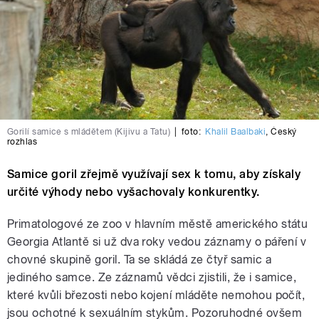
Gorilí samice s mládětem (Kijivu a Tatu)
|
foto:
Khalil Baalbaki
,
Český
rozhlas
Samice goril zřejmě využívají sex k tomu, aby získaly
určité výhody nebo vyšachovaly konkurentky.
Primatologové ze zoo v hlavním městě amerického státu
Georgia Atlantě si už dva roky vedou záznamy o páření v
chovné skupině goril. Ta se skládá ze čtyř samic a
jediného samce. Ze záznamů vědci zjistili, že i samice,
které kvůli březosti nebo kojení mláděte nemohou počít,
jsou ochotné k sexuálním stykům. Pozoruhodné ovšem