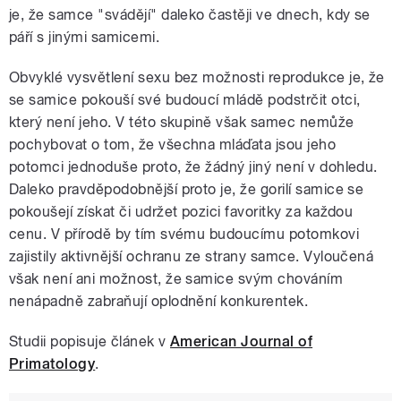
je, že samce "svádějí" daleko častěji ve dnech, kdy se
páří s jinými samicemi.
Obvyklé vysvětlení sexu bez možnosti reprodukce je, že
se samice pokouší své budoucí mládě podstrčit otci,
který není jeho. V této skupině však samec nemůže
pochybovat o tom, že všechna mláďata jsou jeho
potomci jednoduše proto, že žádný jiný není v dohledu.
Daleko pravděpodobnější proto je, že gorilí samice se
pokoušejí získat či udržet pozici favoritky za každou
cenu. V přírodě by tím svému budoucímu potomkovi
zajistily aktivnější ochranu ze strany samce. Vyloučená
však není ani možnost, že samice svým chováním
nenápadně zabraňují oplodnění konkurentek.
Studii popisuje článek v
American Journal of
Primatology
.