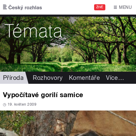
Přejít k hlavnímu obsahu
MENU
ŽIVĚ
Příroda
Rozhovory
Komentáře
Více
…
Vypočítavé gorilí samice
19. květen 2009