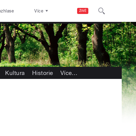
ozhlase
Více
ŽIVĚ
Kultura
Historie
Více
…