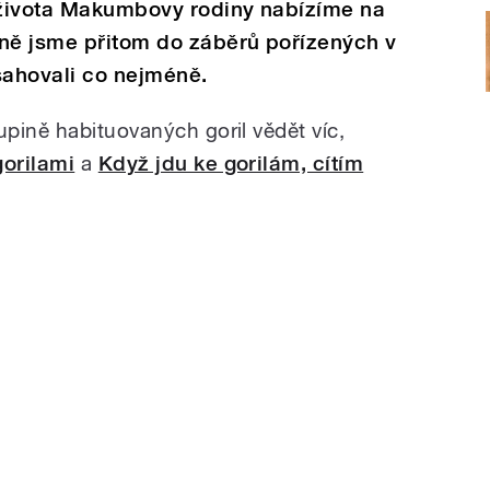
 života Makumbovy rodiny nabízíme na
ně jsme přitom do záběrů pořízených v
ahovali co nejméně.
pině habituovaných goril vědět víc,
gorilami
a
Když jdu ke gorilám, cítím