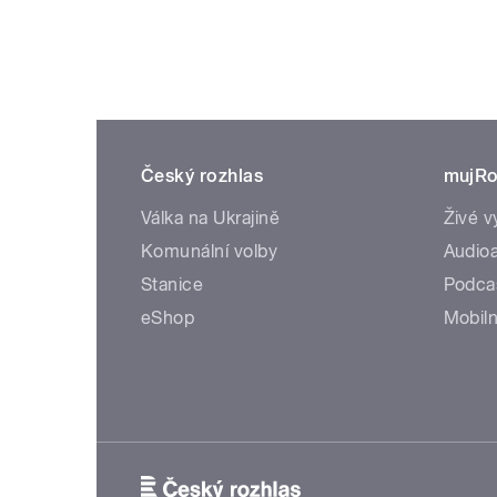
Český rozhlas
mujRo
Válka na Ukrajině
Živé v
Komunální volby
Audioa
Stanice
Podca
eShop
Mobiln