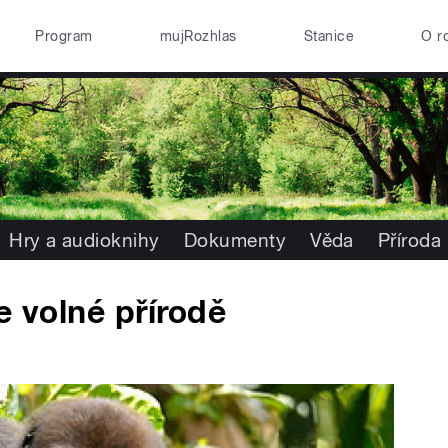
Program
mujRozhlas
Stanice
O r
Hry a audioknihy
Dokumenty
Věda
Příroda
e volné přírodě