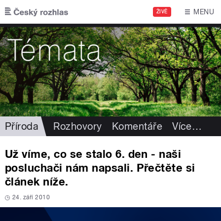
Přejít k hlavnímu obsahu
MENU
ŽIVĚ
Příroda
Rozhovory
Komentáře
Více
…
Už víme, co se stalo 6. den - naši
posluchači nám napsali. Přečtěte si
článek níže.
24. září 2010