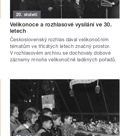
20. století
Velikonoce a rozhlasové vysílání ve 30.
letech
Československý rozhlas dával velikonočním
tématům ve třicátých letech značný prostor.
V rozhlasovém archivu se dochovaly dobové
záznamy mnoha velikonočně laděných pořadů.