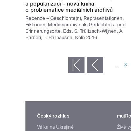
a popularizací – nová kniha
o problematice mediálních archivů
Recenze – Geschichte(n), Repräsentationen,
Fiktionen. Medienarchive als Gedächtnis- und
Erinnerungsorte. Eds. S. Trültzsch-Wijnen, A.
Barberi, T. Ballhausen. Köln 2016.
STRÁNKY
…
3
« první
‹ předchozí
Český rozhlas
mujRo
Válka na Ukrajině
Živé v