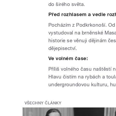
do širého světa.
Před rozhlasem a vedle roz
Pocházím z Podkrkonoší. Od d
vystudoval na brněnské Masar
historie se věnuji dějinám 
dějepisectví.
Ve volném čase:
Příliš volného času naštěstí
Hlavu čistím na rybách a tou
undergroundovou kulturu, hud
VŠECHNY ČLÁNKY