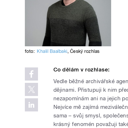
foto:
Khalil Baalbaki
,
Český rozhlas
Co dělám v rozhlase:
Vedle běžné archivářské age
dějinami. Přistupuji k nim př
nezapomínám ani na jejich pop
Nejvíce mě zajímá meziválečn
sama – svůj smysl, společensk
krásný fenomén považuji také