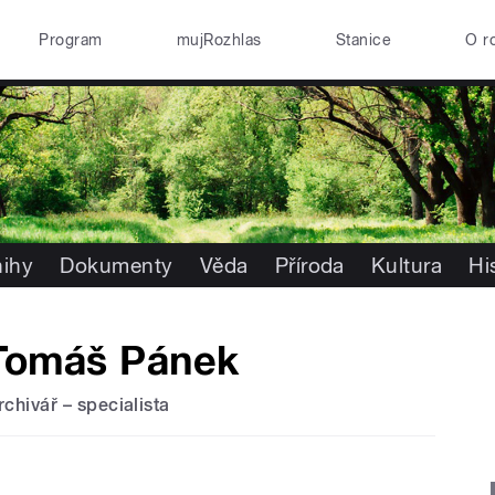
Program
mujRozhlas
Stanice
O r
nihy
Dokumenty
Věda
Příroda
Kultura
Hi
Tomáš Pánek
rchivář – specialista