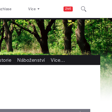
ozhlase
Více
ŽIVĚ
storie
Náboženství
Více
…