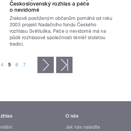
Československý rozhlas a péče
o nevidomé
Zrakově postiženým občanům pomáhá od roku
2003 projekt Nadačního fondu Českého
rozhlasu Světluška. Péče o nevidomé má na
půdě rozhlasové společnosti téměř stoletou
tradici.
4
5
6
7
následující ›
poslední »
zhlas
O nás
ysílání
Jak nás naladíte