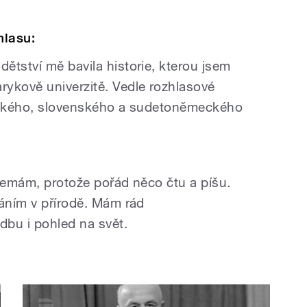
hlasu:
ětství mě bavila historie, kterou jsem
ykově univerzitě. Vedle rozhlasové
českého, slovenského a sudetoněmeckého
 nemám, protože pořád něco čtu a píšu.
láním v přírodě. Mám rád
bu i pohled na svět.