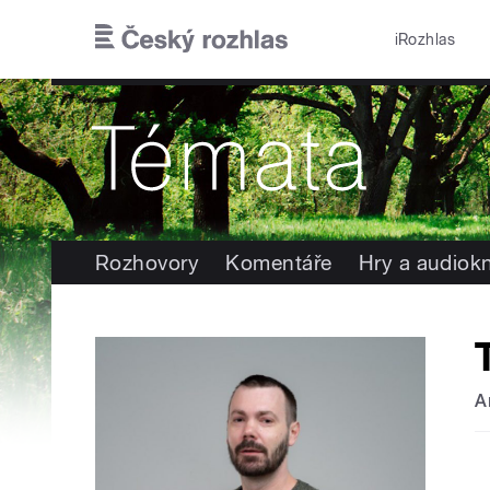
Přejít k hlavnímu obsahu
iRozhlas
Rozhovory
Komentáře
Hry a audiok
A