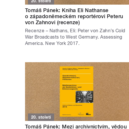
20. století
Tomáš Pánek: Kniha Eli Nathanse
o západoněmeckém reportérovi Peteru
von Zahnovi (recenze)
Recenze – Nathans, Eli: Peter von Zahn’s Cold
War Broadcasts to West Germany. Assessing
America. New York 2017.
20. století
Tomáš Pánek: Mezi archivnictvím, vědou