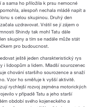
í a sama ho přiložila k prsu nemocné
epomohla, alespoň nechala mládě napít a
ilonu s celou skupinou. Druhý den
 začala uzdravovat. Vrátil se jí zájem o
mnosti Shindy tak mohl Tatu dále
len skupiny a tím se nadále může stát
ečkem pro budoucnost.
ledovat ještě jeden charakteristický rys
y i lidoopům a lidem. Mladší sourozenec
uje chování staršího sourozence a snaží
. Vzor ho směřuje k vyšší aktivitě.
zují rychlejší rozvoj zejména motorických
jevilo v případě Tatu a jeho starší
aždém období svého kojeneckého a