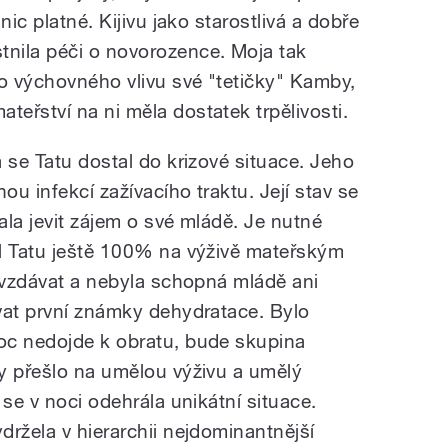
nic platné. Kijivu jako starostlivá a dobře
nila péči o novorozence. Moja tak
o výchovného vlivu své "tetičky" Kamby,
eřství na ni měla dostatek trpělivosti.
 se Tatu dostal do krizové situace. Jeho
u infekcí zažívacího traktu. Její stav se
tala jevit zájem o své mládě. Je nutné
l Tatu ještě 100% na výživě mateřským
a vzdávat a nebyla schopná mládě ani
vat první známky dehydratace. Bylo
oc nedojde k obratu, bude skupina
y přešlo na umělou výživu a umělý
 se v noci odehrála unikátní situace.
ržela v hierarchii nejdominantnější