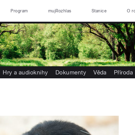
Program
mujRozhlas
Stanice
O r
Hry a audioknihy
Dokumenty
Věda
Příroda