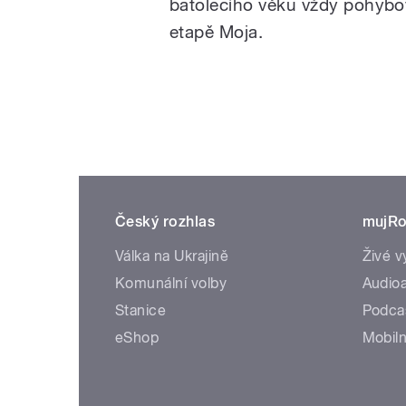
batolecího věku vždy pohybov
etapě Moja.
Český rozhlas
mujRo
Válka na Ukrajině
Živé v
Komunální volby
Audioa
Stanice
Podca
eShop
Mobiln