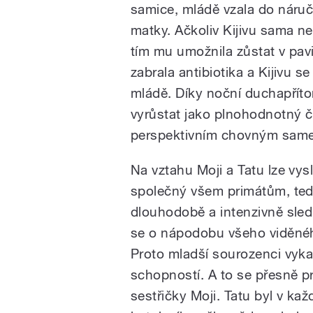
samice, mládě vzala do náruč
matky. Ačkoliv Kijivu sama n
tím mu umožnila zůstat v pav
zabrala antibiotika a Kijivu se
mládě. Díky noční duchapříto
vyrůstat jako plnohodnotný č
perspektivním chovným sam
Na vztahu Moji a Tatu lze vys
společný všem primátům, ted
dlouhodobě a intenzivně sled
se o nápodobu všeho viděného
Proto mladší sourozenci vyka
schopností. A to se přesně pro
sestřičky Moji. Tatu byl v k