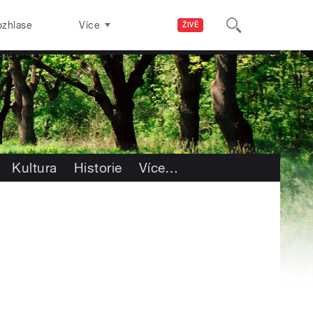
ozhlase
Více
ŽIVĚ
Kultura
Historie
Více
…