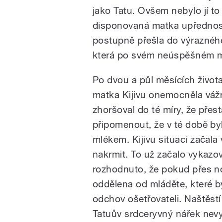
jako Tatu. Ovšem nebylo jí to 
disponovaná matka upřednost
postupně přešla do výraznéh
která po svém neúspěšném mat
Po dvou a půl měsících života
matka Kijivu onemocněla vážno
zhoršoval do té míry, že přes
připomenout, že v té době by
mlékem. Kijivu situaci začal
nakrmit. To už začalo vykazo
rozhodnuto, že pokud přes n
oddělena od mláděte, které b
odchov ošetřovateli. Naštěstí
Tatuův srdceryvný nářek nevyd