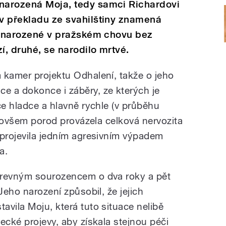
 narozená Moja, tedy samci Richardovi
 v překladu ze svahilštiny znamená
ádě narozené v pražském chovu bez
í, druhé, se narodilo mrtvé.
 kamer projektu Odhalení, takže o jeho
 a dokonce i záběry, ze kterých je
ce hladce a hlavně rychle (v průběhu
ak ovšem porod provázela celková nervozita
 projevila jedním agresivním výpadem
a.
krevným sourozencem o dva roky a pět
Jeho narození způsobil, že jejich
avila Moju, která tuto situace nelibě
ecké projevy, aby získala stejnou péči