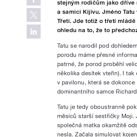
stejným rodičům jako dříve
a samici Kijivu. Jméno Tatu
Třetí. Jde totiž o třetí ml
ohledu na to, že to předchoz
Tatu se narodil pod dohledem
porodu máme přesné informace
patrné, že porod proběhl veli
několika desítek vteřin). I t
v pavilonu, která se dokonce
dominantního samce Richard
Tatu je tedy oboustranně po
měsíců starší sestřičky Moji. 
společná matka okamžitě odst
nesla. Začala simulovat kojen