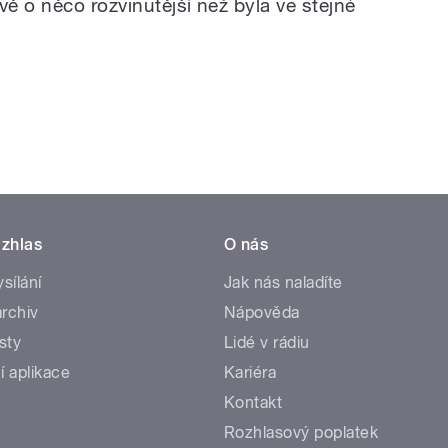
ě o něco rozvinutější než byla ve stejné
zhlas
O nás
ysílání
Jak nás naladíte
rchiv
Nápověda
sty
Lidé v rádiu
í aplikace
Kariéra
Kontakt
Rozhlasový poplatek