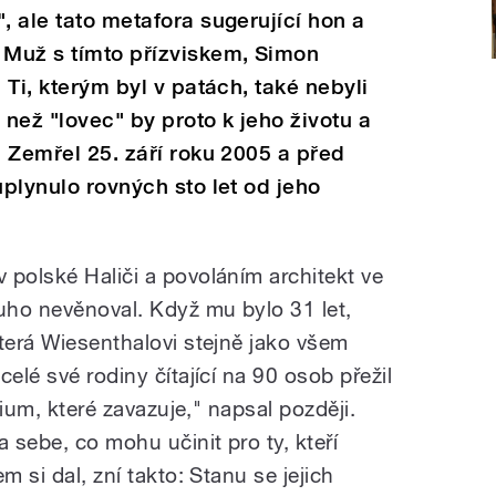
, ale tato metafora sugerující hon a
 Muž s tímto přízviskem, Simon
 Ti, kterým byl v patách, také nebyli
 než "lovec" by proto k jeho životu a
. Zemřel 25. září roku 2005 a před
uplynulo rovných sto let od jeho
 polské Haliči a povoláním architekt ve
uho nevěnoval. Když mu bylo 31 let,
terá Wiesenthalovi stejně jako všem
elé své rodiny čítající na 90 osob přežil
egium, které zavazuje," napsal později.
sebe, co mohu učinit pro ty, kteří
m si dal, zní takto: Stanu se jejich