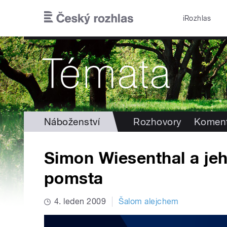
Přejít k hlavnímu obsahu
iRozhlas
Náboženství
Rozhovory
Koment
Simon Wiesenthal a jeh
pomsta
4. leden 2009
Šalom alejchem