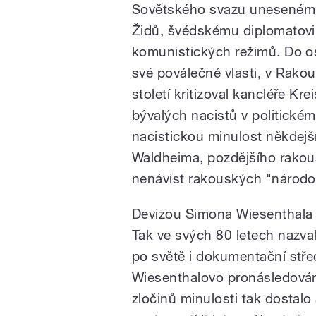
Sovětského svazu uneseném
Židů, švédskému diplomatovi 
komunistických režimů. Do os
své poválečné vlasti, v Rako
století kritizoval kancléře Kr
bývalých nacistů v politickém
nacistickou minulost někdej
Waldheima, pozdějšího rakou
nenávist rakouských "národov
Devizou Simona Wiesenthala s
Tak ve svých 80 letech nazva
po světě i dokumentační stře
Wiesenthalovo pronásledován
zločinů minulosti tak dostalo