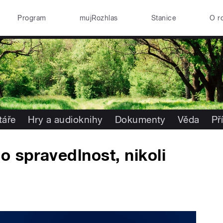
Program
mujRozhlas
Stanice
O r
áře
Hry a audioknihy
Dokumenty
Věda
Př
o spravedlnost, nikoli