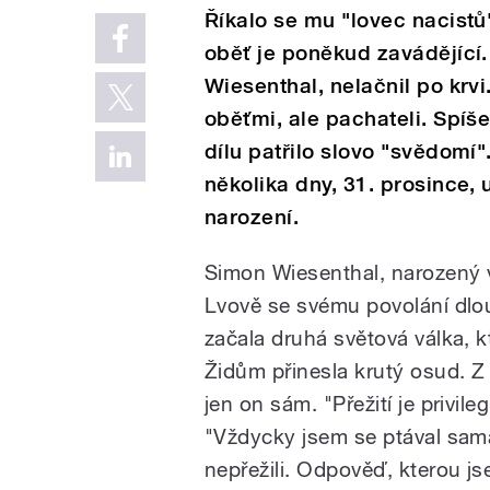
Říkalo se mu "lovec nacistů"
oběť je poněkud zavádějící.
Wiesenthal, nelačnil po krvi.
oběťmi, ale pachateli. Spíše
dílu patřilo slovo "svědomí"
několika dny, 31. prosince, 
narození.
Simon Wiesenthal, narozený v
Lvově se svému povolání dlo
začala druhá světová válka, k
Židům přinesla krutý osud. Z c
jen on sám. "Přežití je privil
"Vždycky jsem se ptával sama 
nepřežili. Odpověď, kterou jse