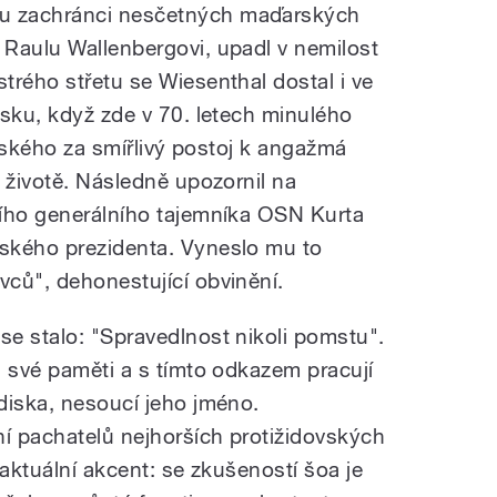
u zachránci nesčetných maďarských
Raulu Wallenbergovi, upadl v nemilost
trého střetu se Wiesenthal dostal i ve
usku, když zde v 70. letech minulého
eiského za smířlivý postoj k angažmá
 životě. Následně upozornil na
šího generálního tajemníka OSN Kurta
ského prezidenta. Vyneslo mu to
ců", dehonestující obvinění.
e stalo: "Spravedlnost nikoli pomstu".
l své paměti a s tímto odkazem pracují
diska, nesoucí jeho jméno.
í pachatelů nejhorších protižidovských
 aktuální akcent: se zkušeností šoa je