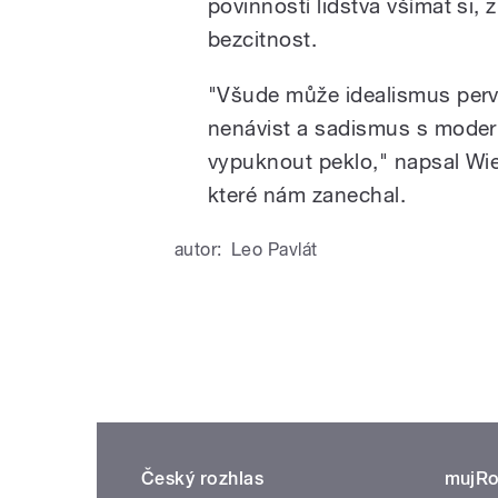
povinností lidstva všímat si,
bezcitnost.
"Všude může idealismus perve
nenávist a sadismus s moder
vypuknout peklo," napsal Wie
které nám zanechal.
autor:
Leo Pavlát
Český rozhlas
mujRo