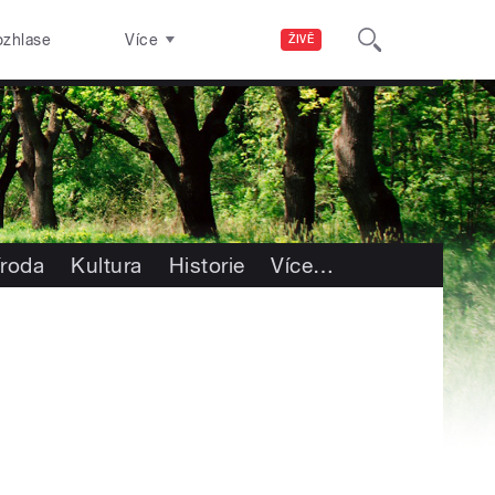
ozhlase
Více
ŽIVĚ
íroda
Kultura
Historie
Více
…