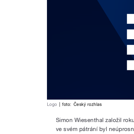
Logo
|
foto:
Český rozhlas
Simon Wiesenthal založil rok
ve svém pátrání byl neúprosný