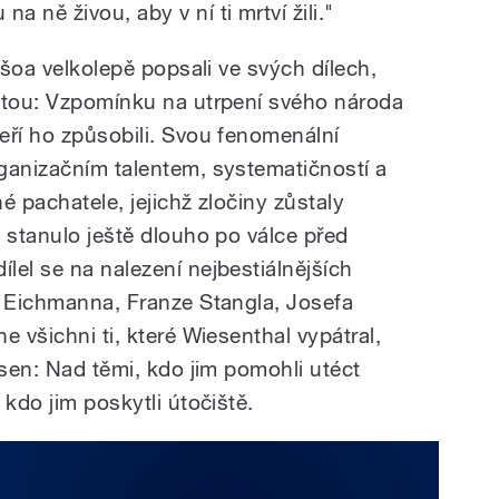
 ně živou, aby v ní ti mrtví žili."
 šoa velkolepě popsali ve svých dílech,
stou: Vzpomínku na utrpení svého národa
eří ho způsobili. Svou fenomenální
ganizačním talentem, systematičností a
é pachatele, jejichž zločiny zůstaly
 stanulo ještě dlouho po válce před
lel se na nalezení nejbestiálnějších
a Eichmanna, Franze Stangla, Josefa
e všichni ti, které Wiesenthal vypátral,
esen: Nad těmi, kdo jim pomohli utéct
 kdo jim poskytli útočiště.