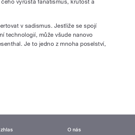
 z čeho vyrůstá fanatismus, krutost a
rtovat v sadismus. Jestliže se spojí
ní technologií, může všude nanovo
senthal. Je to jedno z mnoha poselství,
zhlas
O nás