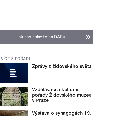
Jak nás naladíte na DABu
VÍCE Z POŘADU
Zprávy z židovského světa
Vzdělávací a kulturní
pořady Židovského muzea
v Praze
Výstava o synagogách 19.