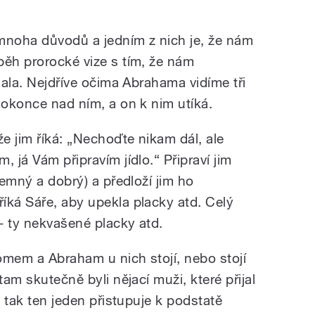
z mnoha důvodů a jedním z nich je, že nám
běh prorocké vize s tím, že nám
íhala. Nejdříve očima Abrahama vidíme tři
dokonce nad ním, a on k nim utíká.
že jim říká: „Nechoďte nikam dál, ale
 já Vám připravím jídlo.“ Připraví jim
jemný a dobrý) a předloží jim ho
íká Sáře, aby upekla placky atd. Celý
– ty nekvašené placky atd.
romem a Abraham u nich stojí, nebo stojí
tam skutečně byli nějací muži, které přijal
, tak ten jeden přistupuje k podstatě