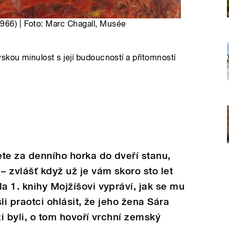
1966) | Foto: Marc Chagall, Musée
skou minulost s její budoucností a přítomností
te za denního horka do dveří stanu,
 zvlášť když už je vám skoro sto let
a 1. knihy Mojžíšovi vypráví, jak se mu
šli praotci ohlásit, že jeho žena Sára
ži byli, o tom hovoří vrchní zemský