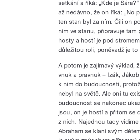
setkání a říká: „Kde je Sára?
až nedávno, že on říká: „No 
ten stan byl za ním. Čili on 
ním ve stanu, připravuje tam 
hosty a hostí je pod stromem
důležitou roli, poněvadž je to
A potom je zajímavý výklad, že
vnuk a pravnuk – Izák, Jákob
k nim do budoucnosti, protož
nebyl na světě. Ale oni tu ex
budoucnost se nakonec ukazu
jsou, on je hostí a přitom se 
z nich. Najednou tady vidíme p
Abraham se klaní svým dětem,