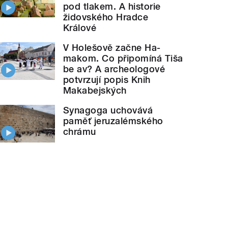
pod tlakem. A historie
židovského Hradce
Králové
V Holešově začne Ha-
makom. Co připomíná Tiša
be av? A archeologové
potvrzují popis Knih
Makabejských
Synagoga uchovává
paměť jeruzalémského
chrámu