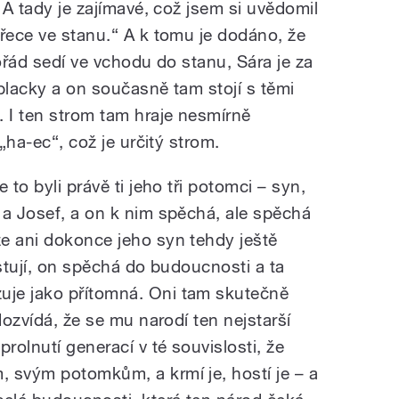
“ A tady je zajímavé, což jsem si uvědomil
přece ve stanu.“ A k tomu je dodáno, že
pořád sedí ve vchodu do stanu, Sára je za
placky a on současně tam stojí s těmi
. I ten strom tam hraje nesmírně
 „ha-ec“, což je určitý strom.
 to byli právě ti jeho tři potomci – syn,
 a Josef, a on k nim spěchá, ale spěchá
e ani dokonce jeho syn tehdy ještě
istují, on spěchá do budoucnosti a ta
je jako přítomná. Oni tam skutečně
dozvídá, že se mu narodí ten nejstarší
rolnutí generací v té souvislosti, že
 svým potomkům, a krmí je, hostí je – a