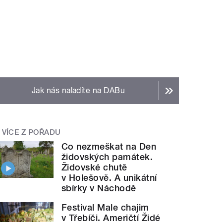
Jak nás naladíte na DABu
VÍCE Z POŘADU
Co nezmeškat na Den
židovských památek.
Židovské chutě
v Holešově. A unikátní
sbírky v Náchodě
Festival Male chajim
v Třebíči. Američtí Židé