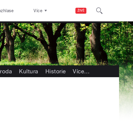
ozhlase
Více
ŽIVĚ
íroda
Kultura
Historie
Více
…