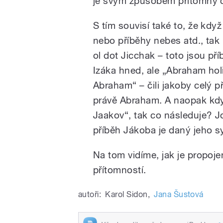
je svým způsobem přítomný c
S tím souvisí také to, že když
nebo příběhy nebes atd., tak 
ol dot Jicchak – toto jsou př
Izáka hned, ale „Abraham holi
Abraham“ – čili jakoby celý př
právě Abraham. A naopak kdy
Jaakov“, tak co následuje? Jose
příběh Jákoba je daný jeho s
Na tom vidíme, jak je propoje
přítomností.
autoři:
Karol Sidon
,
Jana Šustová