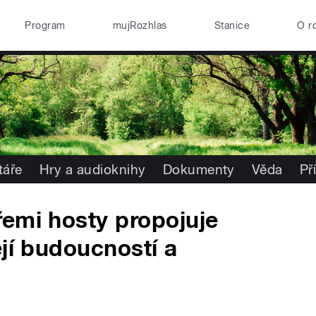
Program
mujRozhlas
Stanice
O r
áře
Hry a audioknihy
Dokumenty
Věda
Př
emi hosty propojuje
ejí budoucností a