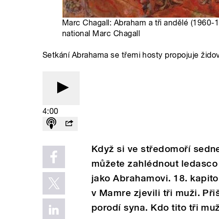
Marc Chagall: Abraham a tři andělé (1960-
national Marc Chagall
Setkání Abrahama se třemi hosty propojuje židov
4:00
Když si ve středomoří sedne
můžete zahlédnout ledasco –
jako Abrahamovi. 18. kapitol
v Mamre zjevili tři muži. Při
porodí syna. Kdo tito tři mu