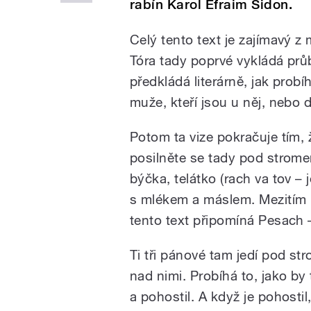
rabín Karol Efraim Sidon.
Celý tento text je zajímavý 
Tóra tady poprvé vykládá prů
předkládá literárně, jak prob
muže, kteří jsou u něj, nebo 
Potom ta vize pokračuje tím, 
posilněte se tady pod stromem,
býčka, telátko (rach va tov – 
s mlékem a máslem. Mezitím ř
tento text připomíná Pesach 
Ti tři pánové tam jedí pod st
nad nimi. Probíhá to, jako by 
a pohostil. A když je pohostil