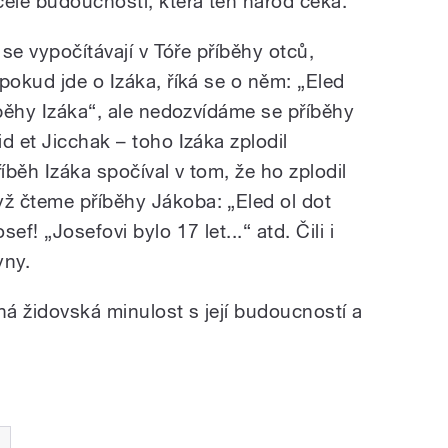
elé budoucnosti, která ten národ čeká.
 se vypočítávají v Tóře příběhy otců,
pokud jde o Izáka, říká se o něm: „Eled
íběhy Izáka“, ale nedozvídáme se příběhy
d et Jicchak – toho Izáka zplodil
íběh Izáka spočíval v tom, že ho zplodil
ž čteme příběhy Jákoba: „Eled ol dot
f! „Josefovi bylo 17 let...“ atd. Čili i
yny.
ná židovská minulost s její budoucností a