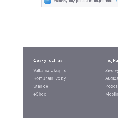
Všechny díly pořadu na mujRozhlas
Český rozhlas
mujRo
Válka na Ukrajině
Živé v
Komunální volby
Audioa
Stanice
Podca
eShop
Mobiln