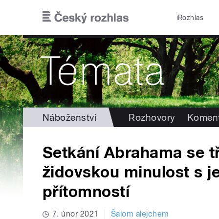
Přejít k hlavnímu obsahu
iRozhlas
Náboženství
Rozhovory
Koment
Setkání Abrahama se tř
židovskou minulost s j
přítomností
7. únor 2021
Šalom alejchem