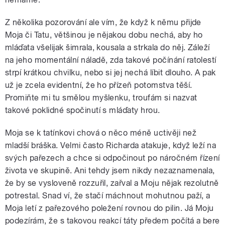
Z několika pozorování ale vím, že když k němu přijde
Moja či Tatu, většinou je nějakou dobu nechá, aby ho
mláďata všelijak šimrala, kousala a strkala do něj. Záleží
na jeho momentální náladě, zda takové počínání ratolestí
strpí krátkou chvilku, nebo si jej nechá líbit dlouho. A pak
už je zcela evidentní, že ho přízeň potomstva těší.
Promiňte mi tu smělou myšlenku, troufám si nazvat
takové poklidné spočinutí s mláďaty hrou.
Moja se k tatínkovi chová o něco méně uctivěji než
mladší bráška. Velmi často Richarda atakuje, když leží na
svých pařezech a chce si odpočinout po náročném řízení
života ve skupině. Ani tehdy jsem nikdy nezaznamenala,
že by se vysloveně rozzuřil, zařval a Moju nějak rezolutně
potrestal. Snad ví, že stačí máchnout mohutnou paží, a
Moja letí z pařezového poležení rovnou do pilin. Já Moju
podezírám, že s takovou reakcí táty předem počítá a bere