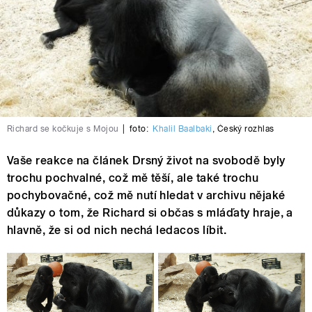
Richard se kočkuje s Mojou
|
foto:
Khalil Baalbaki
,
Český rozhlas
Vaše reakce na článek Drsný život na svobodě byly
trochu pochvalné, což mě těší, ale také trochu
pochybovačné, což mě nutí hledat v archivu nějaké
důkazy o tom, že Richard si občas s mláďaty hraje, a
hlavně, že si od nich nechá ledacos líbit.