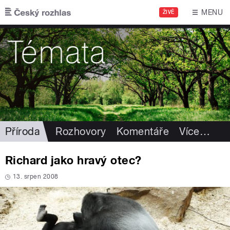
Přejít k hlavnímu obsahu
MENU
ŽIVĚ
Příroda
Rozhovory
Komentáře
Více
…
Richard jako hravý otec?
13. srpen 2008