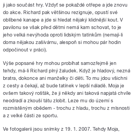
ji jako součást hry. Vždyť se pokaždé otřepe a jde znovu
do akce. Richard pak většinou rezignuje, opustí své
oblíbené kanape a jde si hledat nějaký klidnější kout. V
pavilonu se však před dětmi nemá kam schovat, to je
jeho velká nevýhoda oproti lidským tatínkům (nemají-li
doma nějakou zašívárnu, alespoň si mohou pár hodin
odpočinout v práci).
Výše popsané hry mohou probíhat samozřejmě jen
tehdy, má-li Richard plný žaludek. Když je hladový, nezná
bratra, dokonce ani manželky či děti. To mu jdou všichni
z cesty a čekají, až bude tatínek v lepší náladě. Moja je
ovšem takový rošťák, že ji někdy ani taková napjatá chvíle
neodradí a zkouší tátu zlobit. Leze mu do území s
rozmístěným obědem - trochu z hladu, trochu z mlsnosti
a z velké části ze sportu.
Ve fotogalerii jsou snímky z 19. 1. 2007. Tehdy Moja,