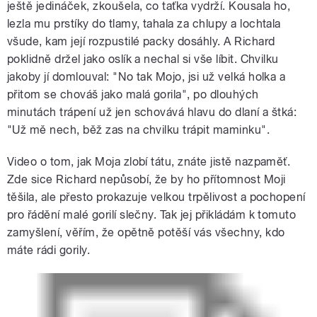
ještě jedináček, zkoušela, co taťka vydrží. Kousala ho,
lezla mu prstíky do tlamy, tahala za chlupy a lochtala
všude, kam její rozpustilé packy dosáhly. A Richard
poklidně držel jako oslík a nechal si vše líbit. Chvilku
jakoby jí domlouval: "No tak Mojo, jsi už velká holka a
přitom se chováš jako malá gorila", po dlouhých
minutách trápení už jen schovává hlavu do dlaní a štká:
"Už mě nech, běž zas na chvilku trápit maminku".
Video o tom, jak Moja zlobí tátu, znáte jistě nazpaměť.
Zde sice Richard nepůsobí, že by ho přítomnost Moji
těšila, ale přesto prokazuje velkou trpělivost a pochopení
pro řádění malé gorilí slečny. Tak jej přikládám k tomuto
zamyšlení, věřím, že opětně potěší vás všechny, kdo
máte rádi gorily.