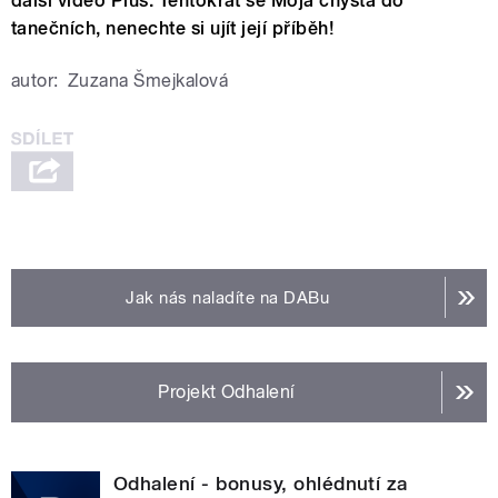
další video Plus. Tentokrát se Moja chystá do
tanečních, nenechte si ujít její příběh!
autor:
Zuzana Šmejkalová
Jak nás naladíte na DABu
Projekt Odhalení
Odhalení - bonusy, ohlédnutí za