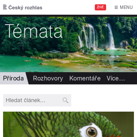
Přejít k hlavnímu obsahu
MENU
ŽIVĚ
Příroda
Rozhovory
Komentáře
Více
…