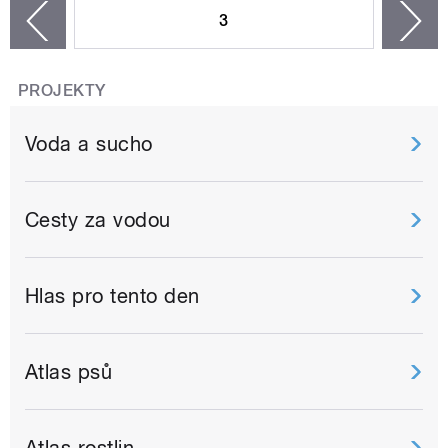
3
n
zí
PROJEKTY
Voda a sucho
Cesty za vodou
Hlas pro tento den
Atlas psů
Atlas rostlin