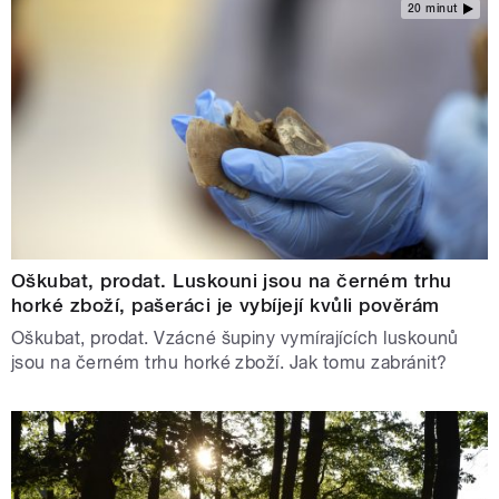
20 minut
Oškubat, prodat. Luskouni jsou na černém trhu
horké zboží, pašeráci je vybíjejí kvůli pověrám
Oškubat, prodat. Vzácné šupiny vymírajících luskounů
jsou na černém trhu horké zboží. Jak tomu zabránit?