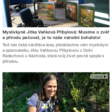
Myslivkyně Jitka Vaňková Přibylová: Musíme o zvěř
a přírodu pečovat, je to naše národní bohatství
Teď nás čeká návštěva lesa, představíme vám myslivkyni
a spisovatelku Jitku Vaňkovou Přibylovou z Dolní
Radechové u Náchoda, která svůj život pevně spojila s
přírodou.
3 minuty