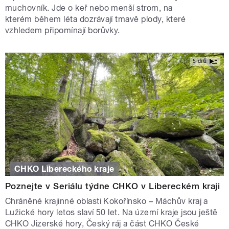
muchovník. Jde o keř nebo menší strom, na
kterém během léta dozrávají tmavě plody, které
vzhledem připomínají borůvky.
5 dílů
CHKO Libereckého kraje
Poznejte v Seriálu týdne CHKO v Libereckém kraji
Chráněné krajinné oblasti Kokořínsko – Máchův kraj a
Lužické hory letos slaví 50 let. Na území kraje jsou ještě
CHKO Jizerské hory, Český ráj a část CHKO České