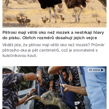
Pštrosi mají větší oko než mozek a nestrkají hlavy
do písku. Obřích rozměrů dosahují jejich vejce
Věděli jste, že pštrosi mají větší oko než mozek? Průměr
pštrosího oka je pět centimetrů, což je srovnatelné s
kulečníkovou koulí.
23 minut