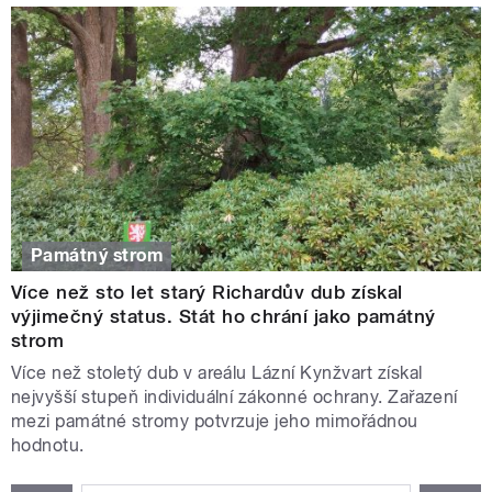
Památný strom
Více než sto let starý Richardův dub získal
výjimečný status. Stát ho chrání jako památný
strom
Více než stoletý dub v areálu Lázní Kynžvart získal
nejvyšší stupeň individuální zákonné ochrany. Zařazení
mezi památné stromy potvrzuje jeho mimořádnou
hodnotu.
STRÁNKY