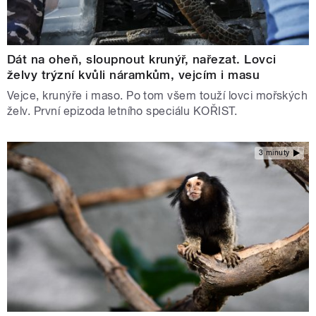
Dát na oheň, sloupnout krunýř, nařezat. Lovci
želvy trýzní kvůli náramkům, vejcím i masu
Vejce, krunýře i maso. Po tom všem touží lovci mořských
želv. První epizoda letního speciálu KOŘIST.
3 minuty