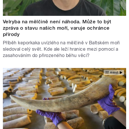
Velryba na mělčině není náhoda. Může to být
zpráva o stavu našich moří, varuje ochránce
přírody
Příběh keporkaka uvízlého na mělčině v Baltském moři
sledoval celý svět. Kde ale leží hranice mezi pomocí a
zasahováním do přirozeného běhu věcí?
22 minut