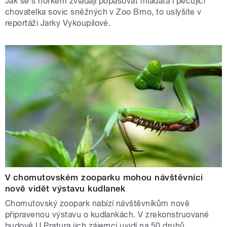
Jak se s horkem zvládají popasovat mláďata i pečující
chovatelka sovic sněžných v Zoo Brno, to uslyšíte v
reportáži Jarky Vykoupilové.
V chomutovském zooparku mohou návštěvníci
nově vidět výstavu kudlanek
Chomutovský zoopark nabízí návštěvníkům nově
připravenou výstavu o kudlankách. V zrekonstruované
budově U Pratura jich zájemci uvidí na 50 druhů.