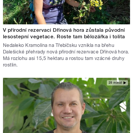
V přírodní rezervaci Dřínová hora zůstala původní
lesostepní vegetace. Roste tam bělozářka i tolita
Nedaleko Kramolína na Třebíčsku vznikla na břehu
Dalešické přehrady nová přírodní rezervace Dřínová hora.
Má rozlohu asi 15,5 hektaru a rostou tam vzácné druhy
rostlin.
28 minut