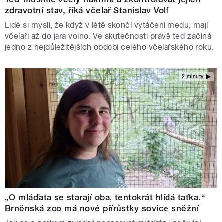
zdravotní stav, říká včelař Stanislav Volf
Lidé si myslí, že když v létě skončí vytáčení medu, mají
včelaři až do jara volno. Ve skutečnosti právě teď začíná
jedno z nejdůležitějších období celého včelařského roku.
2 minuty
„O mláďata se starají oba, tentokrát hlídá taťka.“
Brněnská zoo má nové přírůstky sovice sněžní