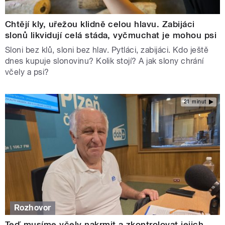
Chtějí kly, uřežou klidně celou hlavu. Zabijáci
slonů likvidují celá stáda, vyčmuchat je mohou psi
Sloni bez klů, sloni bez hlav. Pytláci, zabijáci. Kdo ještě
dnes kupuje slonovinu? Kolik stojí? A jak slony chrání
včely a psi?
21 minut
Rozhovor
Teď musíme včely nakrmit a zkontrolovat jejich