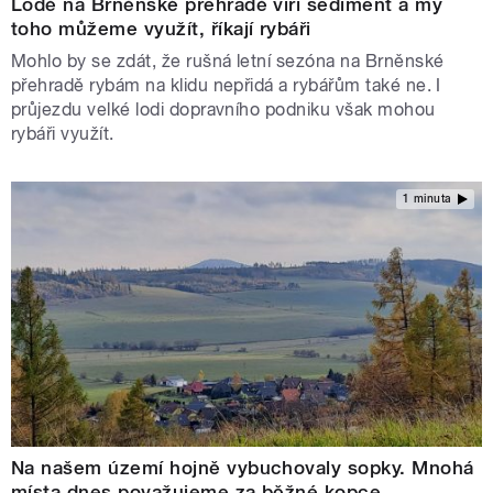
Lodě na Brněnské přehradě víří sediment a my
toho můžeme využít, říkají rybáři
Mohlo by se zdát, že rušná letní sezóna na Brněnské
přehradě rybám na klidu nepřidá a rybářům také ne. I
průjezdu velké lodi dopravního podniku však mohou
rybáři využít.
1 minuta
Na našem území hojně vybuchovaly sopky. Mnohá
místa dnes považujeme za běžné kopce