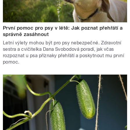
První pomoc pro psy v létě: Jak poznat přehřátí a
správně zasáhnout
Letní výlety mohou být pro psy nebezpečné. Zdravotní
sestra a cvičitelka Dana Svobodová poradí, jak včas
rozpoznat u psa příznaky přehřátí a poskytnout mu první
pomoc.