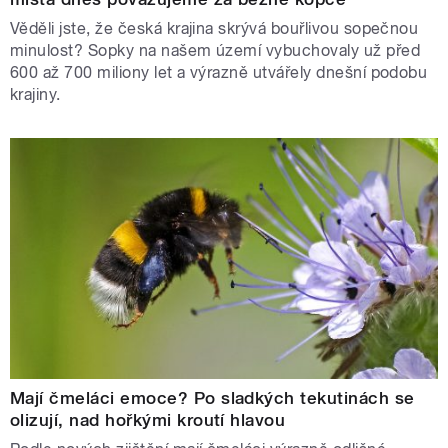
Věděli jste, že česká krajina skrývá bouřlivou sopečnou
minulost? Sopky na našem území vybuchovaly už před
600 až 700 miliony let a výrazně utvářely dnešní podobu
krajiny.
Mají čmeláci emoce? Po sladkých tekutinách se
olizují, nad hořkými kroutí hlavou