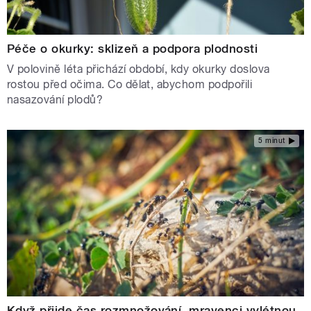
Péče o okurky: sklizeň a podpora plodnosti
V polovině léta přichází období, kdy okurky doslova
rostou před očima. Co dělat, abychom podpořili
nasazování plodů?
5 minut
Když přijde čas rozmnožování, mravenci vylétnou