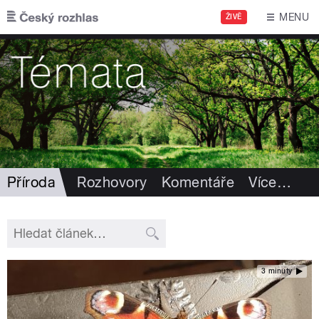
Přejít k hlavnímu obsahu
MENU
ŽIVĚ
Příroda
Rozhovory
Komentáře
Více
…
3 minuty