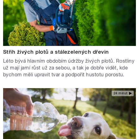
Střih živých plotů a stálezelených dřevin
Léto bývá hlavním obdobím údržby živých plotů. Rostliny
už mají jarní růst už za sebou, a tak je dobře vidět, kde
bychom měli upravit tvar a podpořit hustotu porostu.
24 minut