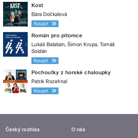
Kost
Bára Dočkalová
Koupit
Román pro pitomce
Lukáš Balabán, Šimon Krupa, Tomáš
Soldán
Koupit
Pochoutky z horské chaloupky
Patrik Rozehnal
Koupit
Český rozhlas
O nás