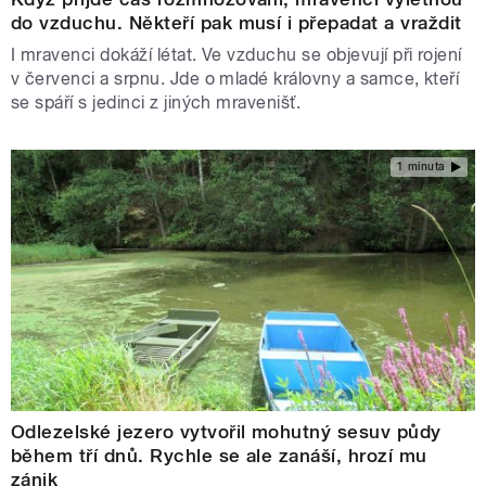
do vzduchu. Někteří pak musí i přepadat a vraždit
I mravenci dokáží létat. Ve vzduchu se objevují při rojení
v červenci a srpnu. Jde o mladé královny a samce, kteří
se spáří s jedinci z jiných mravenišť.
1 minuta
Odlezelské jezero vytvořil mohutný sesuv půdy
během tří dnů. Rychle se ale zanáší, hrozí mu
zánik