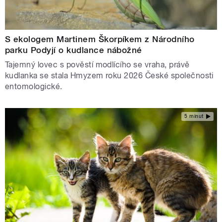
S ekologem Martinem Škorpíkem z Národního
parku Podyjí o kudlance nábožné
Tajemný lovec s pověstí modlícího se vraha, právě
kudlanka se stala Hmyzem roku 2026 České společnosti
entomologické.
5 minut