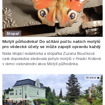
Stopař
Motýlí půlhodinka! Do sčítání počtu našich motýlů
pro vědecké účely se může zapojit opravdu každý
Naše létající redaktorka a stopařka Zuzana Boučková
celé dopoledne sledovala pohyb motýlů v Hradci Králové
v rámci celonárodní akce Motýlí půlhodinka.
16 minut