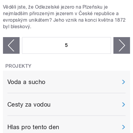
Věděli jste, že Odlezelské jezero na Plzeňsku je
nejmladším přirozeným jezerem v České republice a
evropským unikátem? Jeho vznik na konci května 1872
byl bleskový.
STRÁNKY
5
n
zí
PROJEKTY
Voda a sucho
Cesty za vodou
Hlas pro tento den