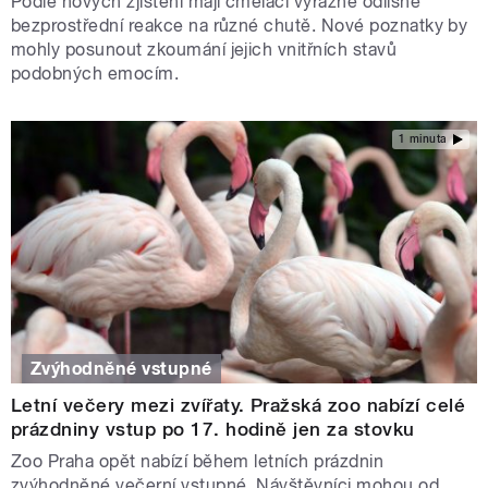
Podle nových zjištění mají čmeláci výrazně odlišné
bezprostřední reakce na různé chutě. Nové poznatky by
mohly posunout zkoumání jejich vnitřních stavů
podobných emocím.
1 minuta
Zvýhodněné vstupné
Letní večery mezi zvířaty. Pražská zoo nabízí celé
prázdniny vstup po 17. hodině jen za stovku
Zoo Praha opět nabízí během letních prázdnin
zvýhodněné večerní vstupné. Návštěvníci mohou od