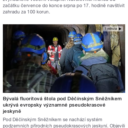
začátku července do konce srpna po 17. hodině navštívit
zahradu za 100 korun.
1 minuta
Bývalá fluoritová štola pod Děčínským Sněžníkem
ukrývá evropsky významné pseudokrasové
jeskyně
Pod Děčínským Sněžníkem se nachází systém
podzemních přírodních pseudokrasových jeskyní. Objevili