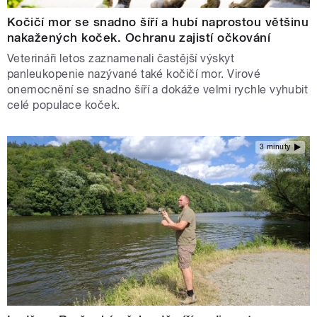
Kočičí mor se snadno šíří a hubí naprostou většinu
nakažených koček. Ochranu zajistí očkování
Veterináři letos zaznamenali častější výskyt
panleukopenie nazývané také kočičí mor. Virové
onemocnění se snadno šíří a dokáže velmi rychle vyhubit
celé populace koček.
3 minuty