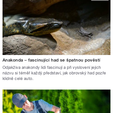
Anakonda – fascinující had se špatnou pověstí
Odjakživa anakondy lidi fascinují a při vyslovení jejich
názvu si téměř každý představí, jak obrovský had pozře
klidně celé auto.