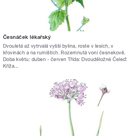
Česnáček lékařský
Dvouletá až vytrvalá vyšší bylina, roste v lesích, v
křovinách a na rumištích. Rozemnutá voní česnekově.
Doba květu: duben - červen Třída: Dvouděložné Čeleď:
Kříža...