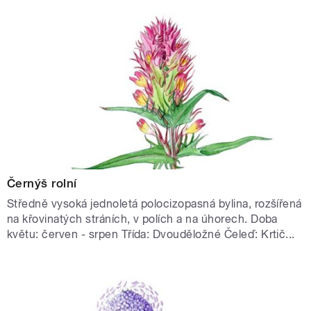
Černýš rolní
Středně vysoká jednoletá polocizopasná bylina, rozšířená
na křovinatých stráních, v polích a na úhorech. Doba
květu: červen - srpen Třída: Dvouděložné Čeleď: Krtič...