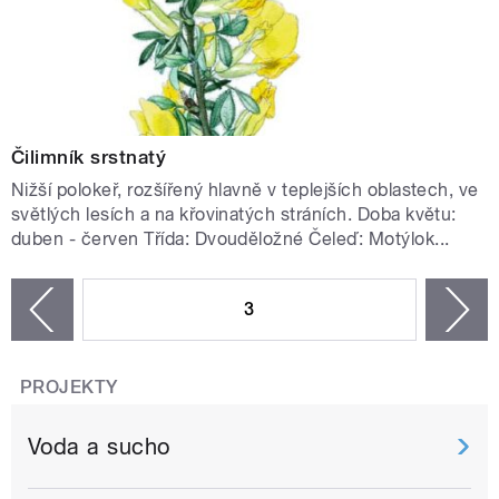
Čilimník srstnatý
Nižší polokeř, rozšířený hlavně v teplejších oblastech, ve
světlých lesích a na křovinatých stráních. Doba květu:
duben - červen Třída: Dvouděložné Čeleď: Motýlok...
STRÁNKY
3
n
zí
PROJEKTY
Voda a sucho