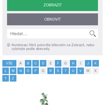
Kombinaci filtrů potvrďte kliknutím na Zobrazit, nebo
vybírejte podle abecedy.
VŠE
A
B
C
D
E
F
G
H
I
J
K
L
M
N
O
P
Q
R
S
T
U
V
W
X
Y
Z