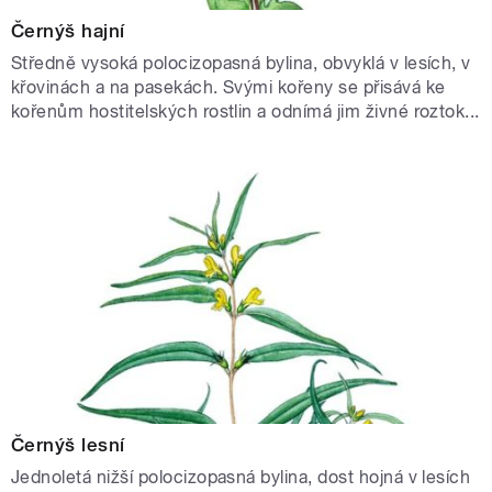
Černýš hajní
Středně vysoká polocizopasná bylina, obvyklá v lesích, v
křovinách a na pasekách. Svými kořeny se přisává ke
kořenům hostitelských rostlin a odnímá jim živné roztok...
Černýš lesní
Jednoletá nižší polocizopasná bylina, dost hojná v lesích