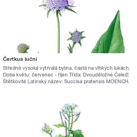
Čertkus luční
Středně vysoká vytrvalá bylina, častá na vlhkých lukách.
Doba květu: červenec - říjen Třída: Dvouděložné Čeleď:
Štětkovité Latinský název: Succisa pratensis MOENCH.