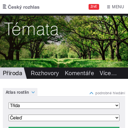
Přejít k hlavnímu obsahu
MENU
ŽIVĚ
Příroda
Rozhovory
Komentáře
Více
…
Atlas rostlin
podrobné hledání