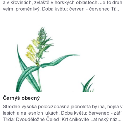
a v křovinách, zvláště v horských oblastech. Je to druh
velmi proměnlivý. Doba květu: červen - červenec Tř...
Černýš obecný
Středně vysoká polocizopasná jednoletá bylina, hojná v
lesích a na lesních lukách. Doba květu: červenec - září
Třída: Dvouděložné Čeleď: Krtičníkovité Latinský náz...