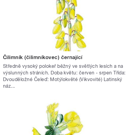
Čilimník (čilimníkovec) černající
Středně vysoký polokeř běžný ve světlých lesích a na
výslunných stráních. Doba květu: červen - srpen Třída:
Dvouděložné Čeleď: Motýlokvěté (Vikvovité) Latinský
náz...