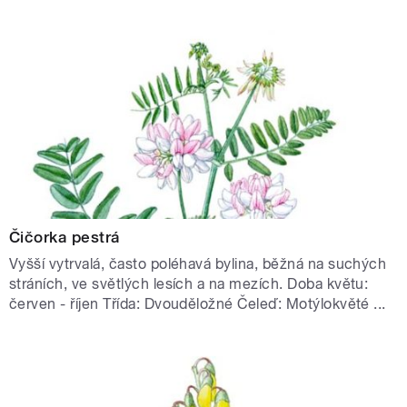
Čičorka pestrá
Vyšší vytrvalá, často poléhavá bylina, běžná na suchých
stráních, ve světlých lesích a na mezích. Doba květu:
červen - říjen Třída: Dvouděložné Čeleď: Motýlokvěté ...