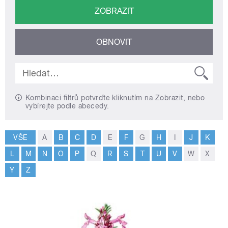
Kombinaci filtrů potvrďte kliknutím na Zobrazit, nebo
vybírejte podle abecedy.
VŠE
A
B
C
D
E
F
G
H
I
J
K
L
M
N
O
P
Q
R
S
T
U
V
W
X
Y
Z