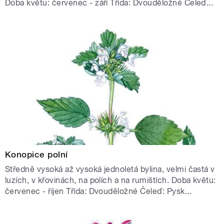
Doba květu: červenec - září Třída: Dvouděložné Čeleď...
Konopice polní
Středně vysoká až vysoká jednoletá bylina, velmi častá v
luzích, v křovinách, na polích a na rumištích. Doba květu:
červenec - říjen Třída: Dvouděložné Čeleď: Pysk...