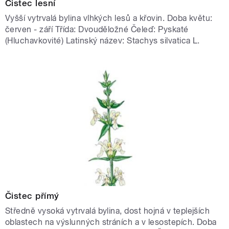
Čistec lesní
Vyšší vytrvalá bylina vlhkých lesů a křovin. Doba květu:
červen - září Třída: Dvouděložné Čeleď: Pyskaté
(Hluchavkovité) Latinský název: Stachys silvatica L.
Čistec přímý
Středně vysoká vytrvalá bylina, dost hojná v teplejších
oblastech na výslunných stráních a v lesostepích. Doba