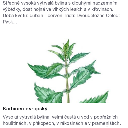
Středně vysoká vytrvalá bylina s dlouhými nadzemními
výběžky, dost hojná ve vlhkých lesích a v křovinách.
Doba květu: duben - červen Třída: Dvouděložné Čeleď:
Pysk...
Karbinec evropský
Vysoká vytrvalá bylina, velmi častá u vod v pobřežních
houštinách, v příkopech, v rákosinách a v prameništích.