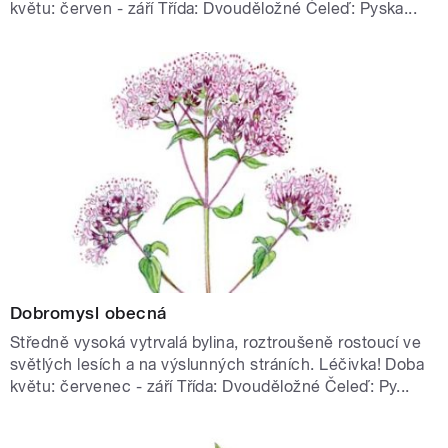
květu: červen - září Třída: Dvouděložné Čeleď: Pyska...
Dobromysl obecná
Středně vysoká vytrvalá bylina, roztroušeně rostoucí ve
světlých lesích a na výslunných stráních. Léčivka! Doba
květu: červenec - září Třída: Dvouděložné Čeleď: Py...