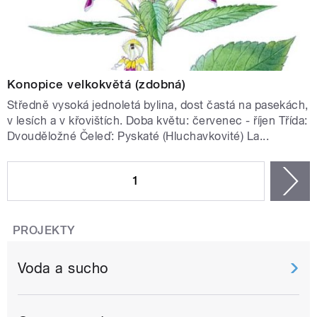
Konopice velkokvětá (zdobná)
Středně vysoká jednoletá bylina, dost častá na pasekách,
v lesích a v křovištích. Doba květu: červenec - říjen Třída:
Dvouděložné Čeleď: Pyskaté (Hluchavkovité) La...
STRÁNKY
1
n
PROJEKTY
Voda a sucho