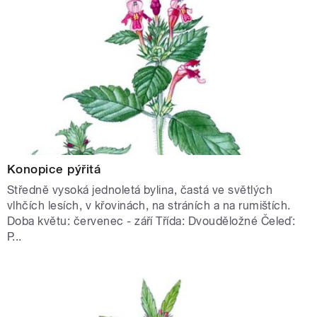
Konopice pýřitá
Středně vysoká jednoletá bylina, častá ve světlých
vlhčích lesích, v křovinách, na stráních a na rumištích.
Doba květu: červenec - září Třída: Dvouděložné Čeleď:
P...