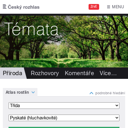
Přejít k hlavnímu obsahu
MENU
ŽIVĚ
Příroda
Rozhovory
Komentáře
Více
…
Atlas rostlin
podrobné hledání