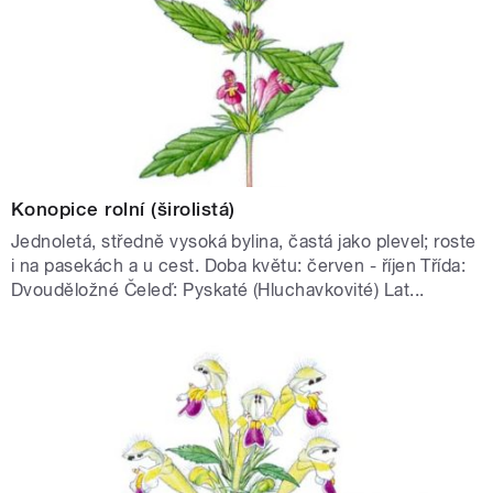
Konopice rolní (širolistá)
Jednoletá, středně vysoká bylina, častá jako plevel; roste
i na pasekách a u cest. Doba květu: červen - říjen Třída:
Dvouděložné Čeleď: Pyskaté (Hluchavkovité) Lat...