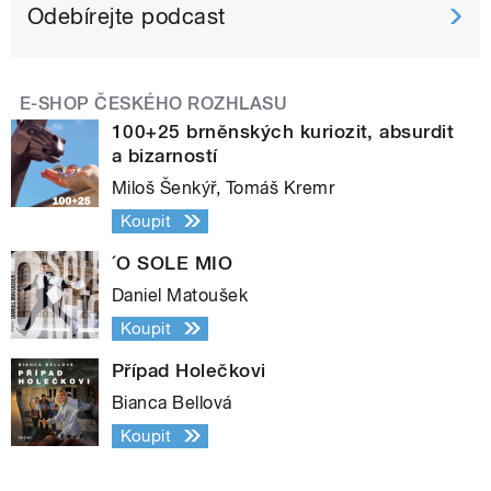
Odebírejte podcast
E-SHOP ČESKÉHO ROZHLASU
100+25 brněnských kuriozit, absurdit
a bizarností
Miloš Šenkýř, Tomáš Kremr
Koupit
´O SOLE MIO
Daniel Matoušek
Koupit
Případ Holečkovi
Bianca Bellová
Koupit