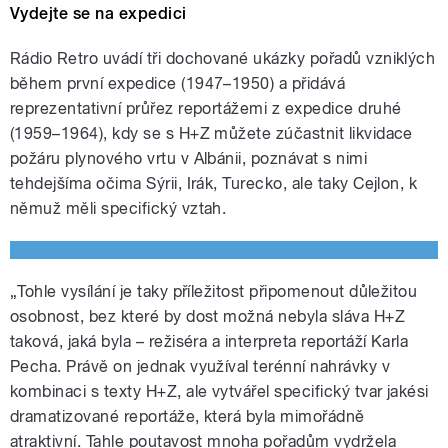
Vydejte se na expedici
Rádio Retro uvádí tři dochované ukázky pořadů vzniklých
během první expedice (1947–1950) a přidává
reprezentativní průřez reportážemi z expedice druhé
(1959–1964), kdy se s H+Z můžete zúčastnit likvidace
požáru plynového vrtu v Albánii, poznávat s nimi
tehdejšíma očima Sýrii, Irák, Turecko, ale taky Cejlon, k
němuž měli specifický vztah.
„Tohle vysílání je taky příležitost připomenout důležitou
osobnost, bez které by dost možná nebyla sláva H+Z
taková, jaká byla – režiséra a interpreta reportáží Karla
Pecha. Právě on jednak využíval terénní nahrávky v
kombinaci s texty H+Z, ale vytvářel specifický tvar jakési
dramatizované reportáže, která byla mimořádně
atraktivní. Tahle poutavost mnoha pořadům vydržela