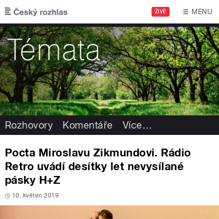
Přejít k hlavnímu obsahu
MENU
ŽIVĚ
Rozhovory
Komentáře
Více
…
Pocta Miroslavu Zikmundovi. Rádio
Retro uvádí desítky let nevysílané
pásky H+Z
10. květen 2019