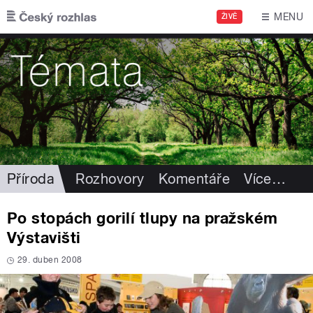
Přejít k hlavnímu obsahu
MENU
ŽIVĚ
Příroda
Rozhovory
Komentáře
Více
…
Po stopách gorilí tlupy na pražském
Výstavišti
29. duben 2008