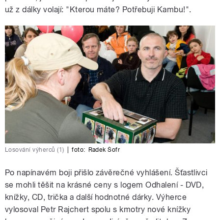
už z dálky volají: "Kterou máte? Potřebuji Kambu!".
Losování výherců (1)
|
foto:
Radek Šofr
Po napínavém boji přišlo závěrečné vyhlášení. Šťastlivci
se mohli těšit na krásné ceny s logem Odhalení - DVD,
knížky, CD, trička a další hodnotné dárky. Výherce
vylosoval Petr Rajchert spolu s kmotry nové knížky