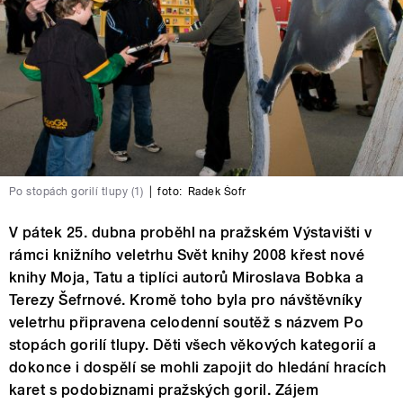
Po stopách gorilí tlupy (1)
|
foto:
Radek Šofr
V pátek 25. dubna proběhl na pražském Výstavišti v
rámci knižního veletrhu Svět knihy 2008 křest nové
knihy Moja, Tatu a tiplíci autorů Miroslava Bobka a
Terezy Šefrnové. Kromě toho byla pro návštěvníky
veletrhu připravena celodenní soutěž s názvem Po
stopách gorilí tlupy. Děti všech věkových kategorií a
dokonce i dospělí se mohli zapojit do hledání hracích
karet s podobiznami pražských goril. Zájem