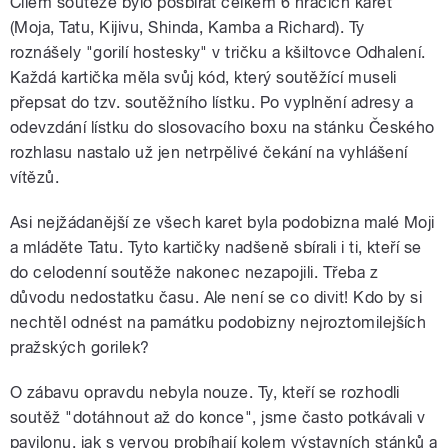
Cílem soutěže bylo posbírat celkem 6 hracích karet
(Moja, Tatu, Kijivu, Shinda, Kamba a Richard). Ty
roznášely "gorilí hostesky" v tričku a kšiltovce Odhalení.
Každá kartička měla svůj kód, který soutěžící museli
přepsat do tzv. soutěžního lístku. Po vyplnění adresy a
odevzdání lístku do slosovacího boxu na stánku Českého
rozhlasu nastalo už jen netrpělivé čekání na vyhlášení
vítězů.
Asi nejžádanější ze všech karet byla podobizna malé Moji
a mláděte Tatu. Tyto kartičky nadšeně sbírali i ti, kteří se
do celodenní soutěže nakonec nezapojili. Třeba z
důvodu nedostatku času. Ale není se co divit! Kdo by si
nechtěl odnést na památku podobizny nejroztomilejších
pražských gorilek?
O zábavu opravdu nebyla nouze. Ty, kteří se rozhodli
soutěž "dotáhnout až do konce", jsme často potkávali v
pavilonu, jak s vervou probíhají kolem výstavních stánků a