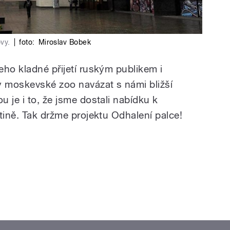
vy.
|
foto:
Miroslav Bobek
eho kladné přijetí ruským publikem i
y moskevské zoo navázat s námi bližší
 je i to, že jsme dostali nabídku k
tině. Tak držme projektu Odhalení palce!