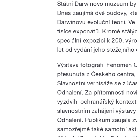
Státní Darwinovo muzeum byl
Dnes zaujímá dvě budovy, kte
Darwinovu evoluční teorii. V
tisíce exponátů. Kromě stálý
speciální expozici k 200. vý
let od vydání jeho stěžejního 
Výstava fotografií Fenomén O
přesunuta z Českého centra, 
Slavnostní vernisáže se zúčas
Odhalení. Za přítomnosti novi
vyzdvihl ochranářský kontext 
slavnostním zahájení výstavy
Odhalení. Publikum zaujala z
samozřejmě také samotní aktéř