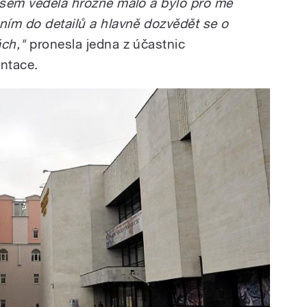
jsem věděla hrozně málo a bylo pro mě
 ním do detailů a hlavně dozvědět se o
ách,"
pronesla jedna z účastnic
ntace.