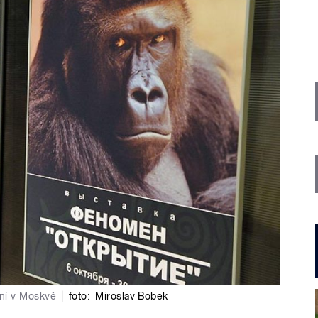
ní v Moskvě
|
foto:
Miroslav Bobek