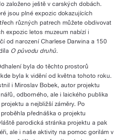
o založeno ještě v carských dobách.
ré jsou plné expozic dokazujících
e třech různých patrech můžete obdivovat
ch expozic letos muzeum nabízí i
ročí od narození Charlese Darwina a 150
díla
O původu druhů
.
dhalení byla do těchto prostorů
kde byla k vidění od května tohoto roku.
tnil i Miroslav Bobek, autor projektu
nářů, odborného, ale i laického publika
projektu a nejbližší záměry. Po
 proběhla přednáška o projektu
vláště parodická stránka projektu a pak
i, ale i naše aktivity na pomoc gorilám v