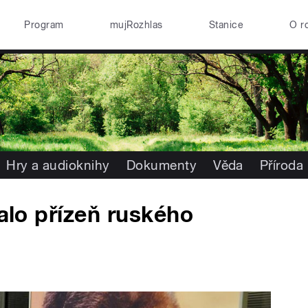
Program
mujRozhlas
Stanice
O r
Hry a audioknihy
Dokumenty
Věda
Příroda
kalo přízeň ruského