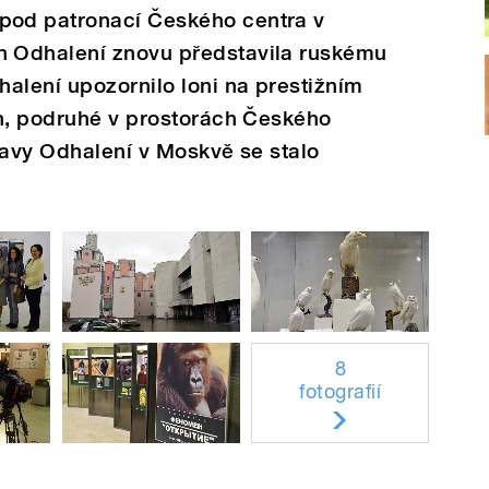
od patronací Českého centra v
 Odhalení znovu představila ruskému
alení upozornilo loni na prestižním
on, podruhé v prostorách Českého
tavy Odhalení v Moskvě se stalo
8
fotografií