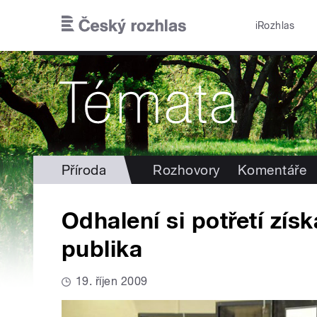
Přejít k hlavnímu obsahu
iRozhlas
Příroda
Rozhovory
Komentáře
Odhalení si potřetí zís
publika
19. říjen 2009