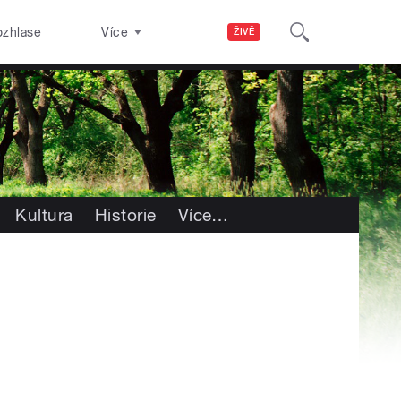
ozhlase
Více
ŽIVĚ
Kultura
Historie
Více
…