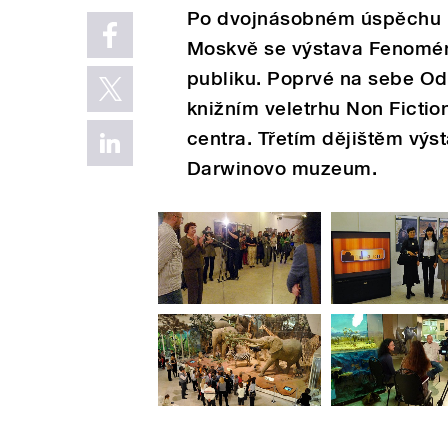
Po dvojnásobném úspěchu p
Moskvě se výstava Fenomén
publiku. Poprvé na sebe Odh
knižním veletrhu Non Ficti
centra. Třetím dějištěm výs
Darwinovo muzeum.