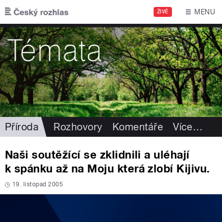
Přejít k hlavnímu obsahu
MENU
ŽIVĚ
Příroda
Rozhovory
Komentáře
Více
…
Naši soutěžící se zklidnili a uléhají
k spánku až na Moju která zlobí Kijivu.
19. listopad 2005