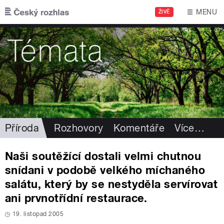
Přejít k hlavnímu obsahu
MENU
ŽIVĚ
Příroda
Rozhovory
Komentáře
Více
…
Naši soutěžící dostali velmi chutnou
snídani v podobě velkého míchaného
salátu, který by se nestyděla servírovat
ani prvnotřídní restaurace.
19. listopad 2005