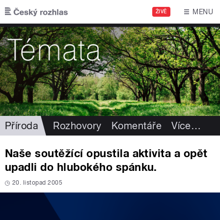
Přejít k hlavnímu obsahu
MENU
ŽIVĚ
Příroda
Rozhovory
Komentáře
Více
…
Naše soutěžící opustila aktivita a opět
upadli do hlubokého spánku.
20. listopad 2005