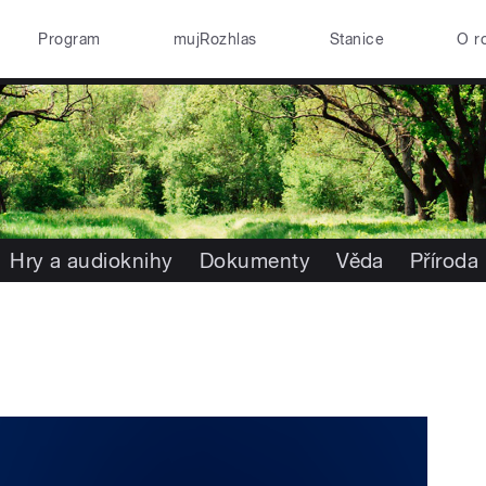
Program
mujRozhlas
Stanice
O r
Hry a audioknihy
Dokumenty
Věda
Příroda