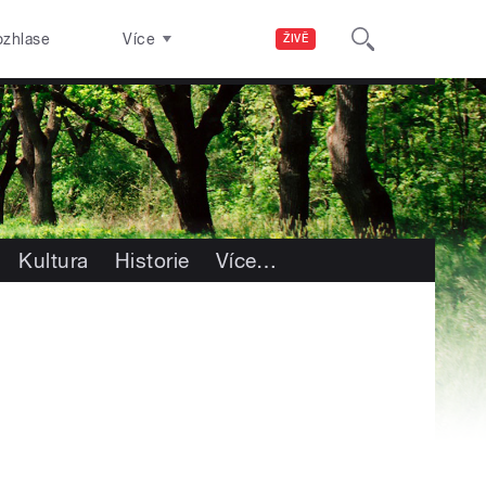
ozhlase
Více
ŽIVĚ
Kultura
Historie
Více
…