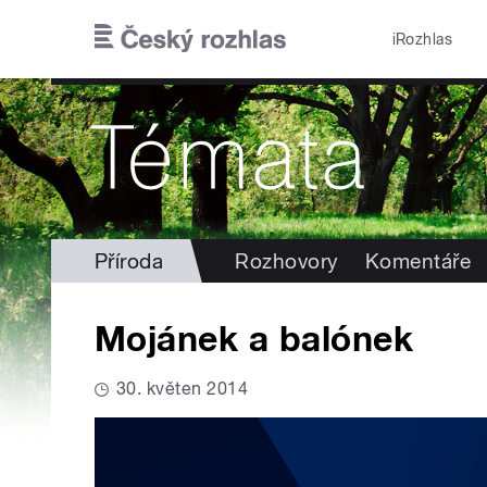
Přejít k hlavnímu obsahu
iRozhlas
Příroda
Rozhovory
Komentáře
Mojánek a balónek
30. květen 2014