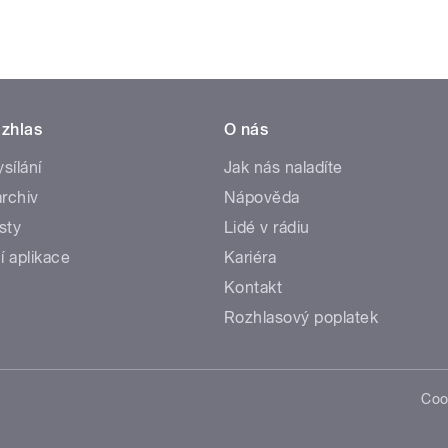
zhlas
O nás
ysílání
Jak nás naladíte
rchiv
Nápověda
sty
Lidé v rádiu
í aplikace
Kariéra
Kontakt
Rozhlasový poplatek
Coo