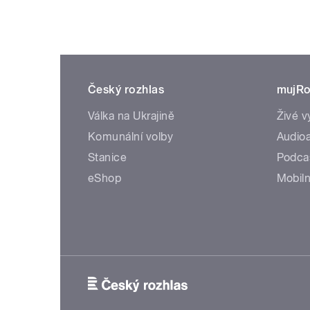
Český rozhlas
mujRo
Válka na Ukrajině
Živé v
Komunální volby
Audioa
Stanice
Podca
eShop
Mobiln