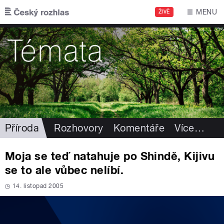
Přejít k hlavnímu obsahu
MENU
ŽIVĚ
Příroda
Rozhovory
Komentáře
Více
…
Moja se teď natahuje po Shindě, Kijivu
se to ale vůbec nelíbí.
14. listopad 2005