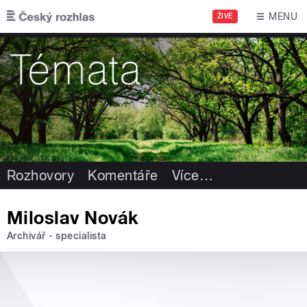
Přejít k hlavnímu obsahu
MENU
ŽIVĚ
Rozhovory
Komentáře
Více
…
Miloslav Novák
Archivář - specialista