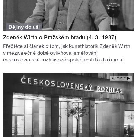
Dějiny do uší
Zdeněk Wirth o Pražském hradu (4. 3. 1937)
Přečtěte si článek o tom, jak kunsthistorik Zdeněk Wirth
v meziválečné době ovlivňoval směřování
československé rozhlasové společnosti Radiojournal.
40 minut