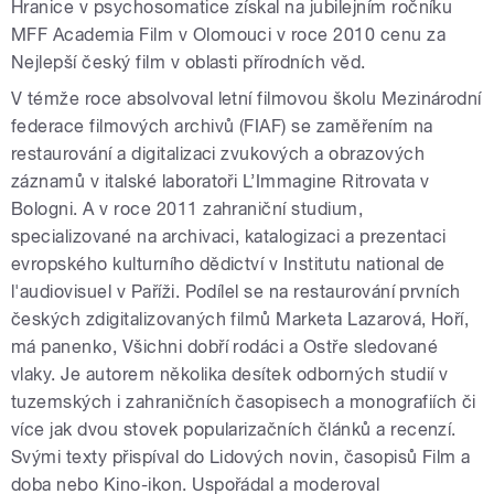
Hranice v psychosomatice získal na jubilejním ročníku
MFF Academia Film v Olomouci v roce 2010 cenu za
Nejlepší český film v oblasti přírodních věd.
V témže roce absolvoval letní filmovou školu Mezinárodní
federace filmových archivů (FIAF) se zaměřením na
restaurování a digitalizaci zvukových a obrazových
záznamů v italské laboratoři L’Immagine Ritrovata v
Bologni. A v roce 2011 zahraniční studium,
specializované na archivaci, katalogizaci a prezentaci
evropského kulturního dědictví v Institutu national de
l'audiovisuel v Paříži. Podílel se na restaurování prvních
českých zdigitalizovaných filmů Marketa Lazarová, Hoří,
má panenko, Všichni dobří rodáci a Ostře sledované
vlaky. Je autorem několika desítek odborných studií v
tuzemských i zahraničních časopisech a monografiích či
více jak dvou stovek popularizačních článků a recenzí.
Svými texty přispíval do Lidových novin, časopisů Film a
doba nebo Kino-ikon. Uspořádal a moderoval