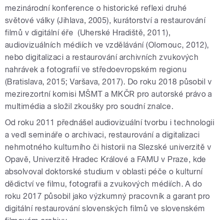
mezinárodní konference o historické reflexi druhé
světové války (Jihlava, 2005), kurátorství a restaurování
filmů v digitální éře (Uherské Hradiště, 2011),
audiovizuálních médiích ve vzdělávání (Olomouc, 2012),
nebo digitalizaci a restaurování archivních zvukových
nahrávek a fotografií ve středoevropském regionu
(Bratislava, 2015; Varšava, 2017). Do roku 2018 působil v
mezirezortní komisi MŠMT a MKČR pro autorské právo a
multimédia a složil zkoušky pro soudní znalce.
Od roku 2011 přednášel audiovizuální tvorbu i technologii
a vedl semináře o archivaci, restaurování a digitalizaci
nehmotného kulturního či historii na Slezské univerzitě v
Opavě, Univerzitě Hradec Králové a FAMU v Praze, kde
absolvoval doktorské studium v oblasti péče o kulturní
dědictví ve filmu, fotografii a zvukových médiích. A do
roku 2017 působil jako výzkumný pracovník a garant pro
digitální restaurování slovenských filmů ve slovenském