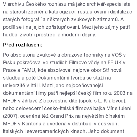
V archivu Českého rozhlasu má jako archivář-specialista
na starosti zejména katalogizaci, restaurování i digitalizaci
starých fotografií a některých zvukových záznamů. A
podílí se i na jejich zpřístupňování. Mezi jeho zájmy patří
hudba, životní prostředí a moderní dějiny.
Před rozhlasem:
Po absolutoriu zvukové a obrazové techniky na VOŠ v
Písku pokračoval ve studiích Filmové vědy na FF UK v
Praze a FAMU, kde absolvoval nejprve obor Střihová
skladba a poté Dokumentární tvorba se stáží na
univerzitě v Itálii. Mezi jeho nejoceňovanější
dokumentární filmy patří nejlepší český film roku 2003 na
MFDF v Jihlavě Zlopověstné dítě (spolu s L. Královou),
nebo celovečerní česko-italská filmová bajka Mír s tuleni
(2007), oceněná též Grand Prix na největším čínském
MFDF v Kantonu a uvedená v distribuci v českých,
italských i severoamerických kinech. Jeho dokument