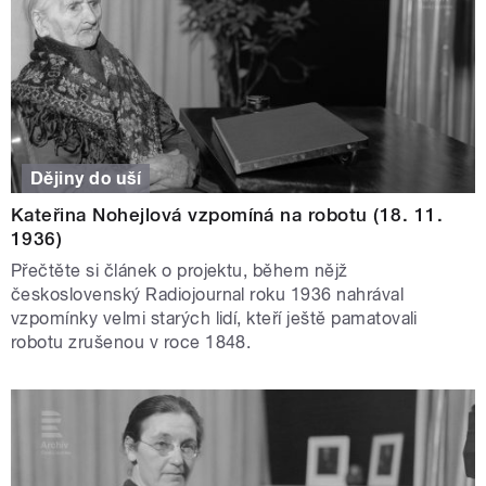
Dějiny do uší
Kateřina Nohejlová vzpomíná na robotu (18. 11.
1936)
Přečtěte si článek o projektu, během nějž
československý Radiojournal roku 1936 nahrával
vzpomínky velmi starých lidí, kteří ještě pamatovali
robotu zrušenou v roce 1848.