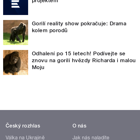
projektem
Gorilí reality show pokračuje: Drama
kolem porodů
Odhalení po 15 letech! Podívejte se
znovu na gorilí hvězdy Richarda i malou
Moju
Český rozhlas
O nás
Válka na Ukrajině
Jak nás naladíte