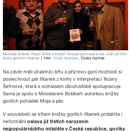
Miroslav Bobek, Pavel Sivko a kmotři Tereza Šefrnová a Jan Jiráň při křtu
knihy gorilích říkanek
|
foto:
Khalil Baalbaki
,
Český rozhlas
Na závěr měli účastníci křtu a příznivci goril možnost si
poslechnout pár říkanek z knihy v interpretaci Tezery
Šefrnové, která s rozhlasem dlouhodobě spolupracuje.
Sama je spolu s Miroslavem Bobkem autorkou knížky
gorilích pohádek Moja a páv.
V souvislosti se křtem knížky gorilích říkanek proběhla i
neformální
oslava již třetích narozenin
nejpopulárnějšího mláděte v České republice, gorilky