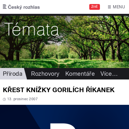
Přejít k hlavnímu obsahu
MENU
ŽIVĚ
Příroda
Rozhovory
Komentáře
Více
…
KŘEST KNÍŽKY GORILÍCH ŘÍKANEK
13. prosinec 2007