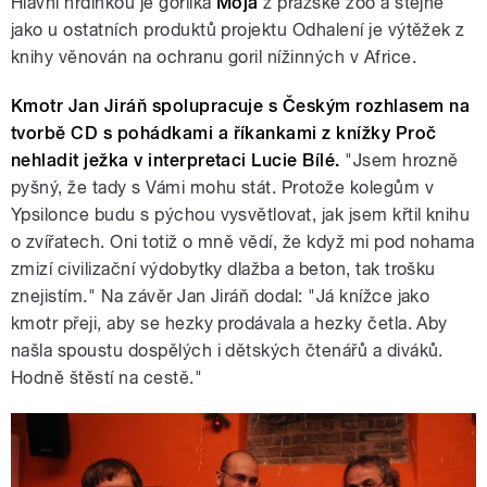
Hlavní hrdinkou je gorilka
Moja
z pražské zoo a stejně
jako u ostatních produktů projektu Odhalení je výtěžek z
knihy věnován na ochranu goril nížinných v Africe.
Kmotr Jan Jiráň spolupracuje s Českým rozhlasem na
tvorbě CD s pohádkami a říkankami z knížky Proč
nehladit ježka v interpretaci Lucie Bílé.
"Jsem hrozně
pyšný, že tady s Vámi mohu stát. Protože kolegům v
Ypsilonce budu s pýchou vysvětlovat, jak jsem křtil knihu
o zvířatech. Oni totiž o mně vědí, že když mi pod nohama
zmizí civilizační výdobytky dlažba a beton, tak trošku
znejistím." Na závěr Jan Jiráň dodal: "Já knížce jako
kmotr přeji, aby se hezky prodávala a hezky četla. Aby
našla spoustu dospělých i dětských čtenářů a diváků.
Hodně štěstí na cestě."