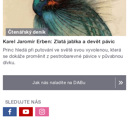
Čtenářský deník
Karel Jaromír Erben: Zlatá jablka a devět pávic
Princ hledá při putování ve světě svou vyvolenou, která
se dokáže proměnit z pestrobarevné pávice v půvabnou
dívku.
Jak nás naladíte na DABu
SLEDUJTE NÁS