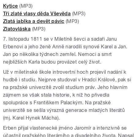
Kytice
(MP3)
Tři zlaté vlasy děda Vševěda
(MP3)
Zlatá jablka a devět pávic
(MP3)
Zlatovláska
(MP3)
7. listopadu 1811 se v Miletíně ševci a sadaři Janu
Erbenovi a jeho ženě Anně narodili synové Karel a Jan.
Jan po několika týdnech zemřel. Nemoci a smrt
nejbližších Karla budou provázet celý život.
Už v miletínské škole introvertní hoch projevil nadání k
hudbě i studiu. Nejprve studoval v Hradci Králové, pak si
na pražské univerzitě zvolil studium práv. Jeho hlavním
zájmem se však stala historie, k níž ho přivedla
spolupráce s Františkem Palackým. Na pražské
univerzitě se sešla výrazná generace mladých literátů
(mj. Karel Hynek Mácha).
Erben přijal vlastenecké jméno Jaromír a intenzivně se
účastnil pražského literárního a divadelního života. Napsal