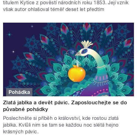
titulem Kytice z pověstí národních roku 1853. Její vznik
však autor ohlašoval téměř deset let předtím
Pohádka
Zlatá jablka a devět pávic. Zaposlouchejte se do
půvabné pohádky
Poslechněte si příběh o království, kde rostou zlatá
jablka. Kvlůli nim se tam se každou noc slétá hejno
krásných pávic.