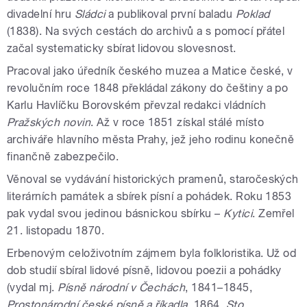
divadelní hru
Sládci
a publikoval první baladu
Poklad
(1838). Na svých cestách do archivů a s pomocí přátel
začal systematicky sbírat lidovou slovesnost.
Pracoval jako úředník českého muzea a Matice české, v
revolučním roce 1848 překládal zákony do češtiny a po
Karlu Havlíčku Borovském převzal redakci vládních
Pražských novin
. Až v roce 1851 získal stálé místo
archiváře hlavního města Prahy, jež jeho rodinu konečně
finančně zabezpečilo.
Věnoval se vydávání historických pramenů, staročeských
literárních památek a sbírek písní a pohádek. Roku 1853
pak vydal svou jedinou básnickou sbírku –
Kytici
. Zemřel
21. listopadu 1870.
Erbenovým celoživotním zájmem byla folkloristika. Už od
dob studií sbíral lidové písně, lidovou poezii a pohádky
(vydal mj.
Písně národní v Čechách
, 1841–1845,
Prostonárodní české písně a říkadla
, 1864,
Sto