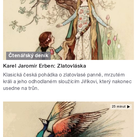
Čtenářský deník
Karel Jaromír Erben: Zlatovláska
Klasická česká pohádka o zlatovlasé panně, mrzutém
králi a jeho odhodlaném sloužícím Jiříkovi, který nakonec
usedne na trůn.
25 minut