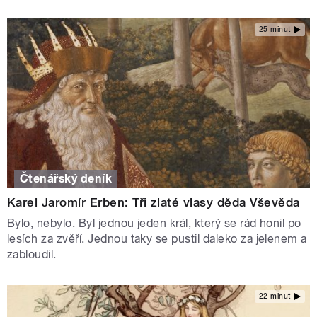
25 minut
Čtenářský deník
Karel Jaromír Erben: Tři zlaté vlasy děda Vševěda
Bylo, nebylo. Byl jednou jeden král, který se rád honil po
lesích za zvěří. Jednou taky se pustil daleko za jelenem a
zabloudil.
22 minut