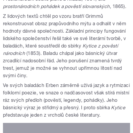
prostonárodních pohádek a pověstí slovanských
, 1865).
Z lidových textů chtěl po vzoru bratří Grimmů
rekonstruovat obraz prapůvodního mýtu a odhalit v něm
hodnoty dávné společnosti. Základní principy fungování
lidského společenství řešil také ve své literární tvorbě, v
baladách, které soustředil do sbírky
Kytice z pověstí
národních
(1853). Baladu chápal jako básnický útvar
zrcadlící nadosobní řád. Jeho porušení znamená tvrdý
trest, jemuž je možné se vyhnout upřímnou lítostí nad
svými činy.
Ve svých baladách Erben záměrně užívá jazyk a rytmizaci
folklorní poezie, ve snaze o nadčasovost však stírá místní
ráz svých předloh (pověstí, legendy, pohádky). Jeho
básnický výraz je střídmý a přesný. I proto sbírka
Kytice
představuje jeden z vrcholů české literatury.