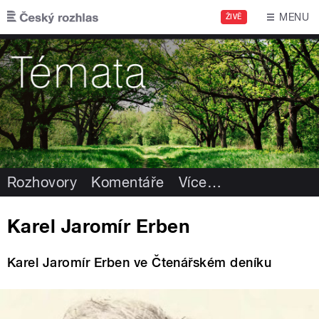
Přejít k hlavnímu obsahu
MENU
ŽIVĚ
Rozhovory
Komentáře
Více
…
Karel Jaromír Erben
Karel Jaromír Erben ve Čtenářském deníku