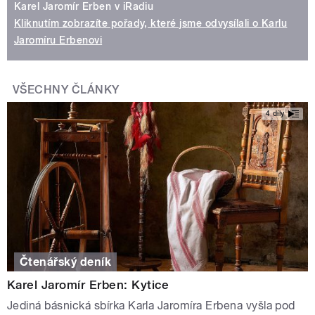
Karel Jaromír Erben v iRadiu
Kliknutím zobrazíte pořady, které jsme odvysílali o Karlu
Jaromíru Erbenovi
VŠECHNY ČLÁNKY
4 díly
Čtenářský deník
Karel Jaromír Erben: Kytice
Jediná básnická sbírka Karla Jaromíra Erbena vyšla pod