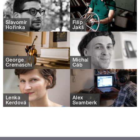
Slavomír
Filip
Hořínka
Jakš
George
Michal
Cremaschi
Cáb
Lenka
Alex
Kerdová
Švamberk