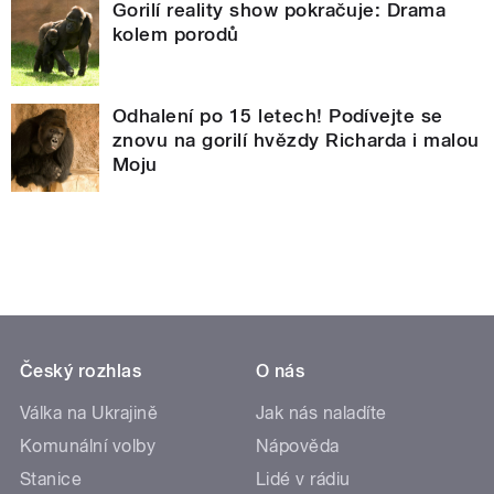
Gorilí reality show pokračuje: Drama
kolem porodů
Odhalení po 15 letech! Podívejte se
znovu na gorilí hvězdy Richarda i malou
Moju
Český rozhlas
O nás
Válka na Ukrajině
Jak nás naladíte
Komunální volby
Nápověda
Stanice
Lidé v rádiu