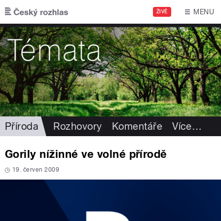
Přejít k hlavnímu obsahu
MENU
ŽIVĚ
Příroda
Rozhovory
Komentáře
Více
…
Gorily nížinné ve volné přírodě
19. červen 2009