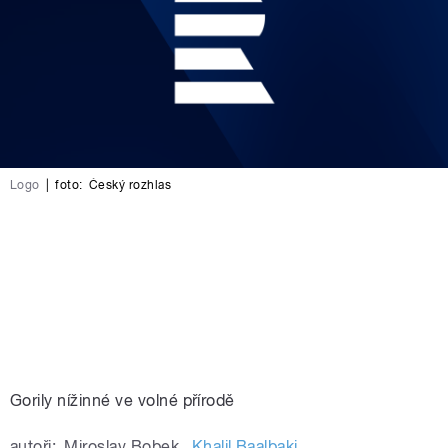
Logo
|
foto:
Český rozhlas
Gorily nížinné ve volné přírodě
autoři:
Miroslav Bobek
,
Khalil Baalbaki