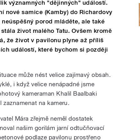
lik významných "dějinných" událostí.
ní nové samice (Kamby) do Richardovy
 i neúspěšný porod mláděte, ale také
m stála život malého Tatu. Ovšem kromě
, že život v pavilonu plyne až příliš
ích událostí, které bychom si později
ituace může nést velice zajímavý obsah.
klé, i když velice nenápadné jsme
pohotový kameraman Khalil Baalbaki
ihl zaznamenat na kameru.
ovatel Mára zřejmě neměl dostatek
inoval našim gorilám jarní odtučňovací
 betonové podlaze pavilonu prostřeno