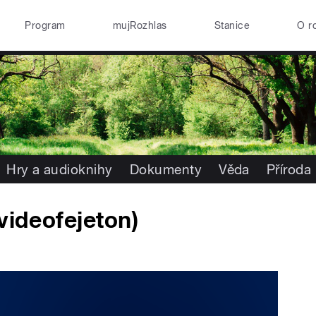
Program
mujRozhlas
Stanice
O r
Hry a audioknihy
Dokumenty
Věda
Příroda
videofejeton)