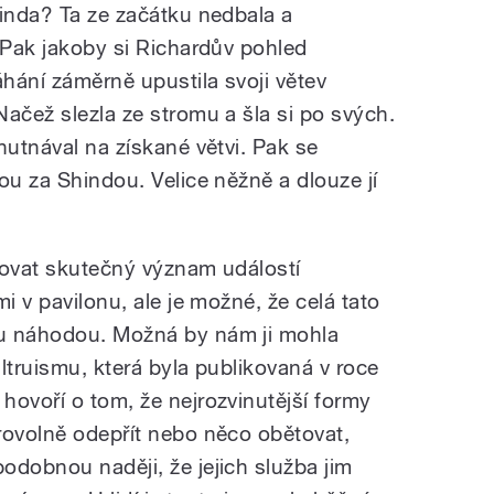
hinda? Ta ze začátku nedbala a
 Pak jakoby si Richardův pohled
hání záměrně upustila svoji větev
ačež slezla ze stromu a šla si po svých.
hutnával na získané větvi. Pak se
ou za Shindou. Velice něžně a dlouze jí
etovat skutečný význam událostí
i v pavilonu, ale je možné, že celá tato
u náhodou. Možná by nám ji mohla
altruismu, která byla publikovaná v roce
hovoří o tom, že nejrozvinutější formy
rovolně odepřít nebo něco obětovat,
odobnou naději, že jejich služba jim