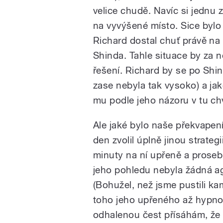
velice chudě. Navíc si jednu z
na vyvýšené místo. Sice bylo j
Richard dostal chuť právě na 
Shinda. Tahle situace by za 
řešení. Richard by se po Shi
zase nebyla tak vysoko) a jak
mu podle jeho názoru v tu chví
Ale jaké bylo naše překvapení
den zvolil úplně jinou strate
minuty na ní upřeně a prosebn
jeho pohledu nebyla žádná ag
(Bohužel, než jsme pustili kam
toho jeho upřeného až hypnot
odhalenou čest přísáhám, že 