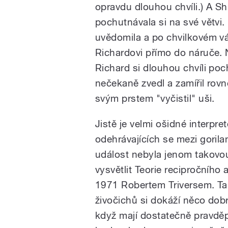
opravdu dlouhou chvíli.) A S
pochutnávala si na své větvi.
uvědomila a po chvilkovém vá
Richardovi přímo do náruče. N
Richard si dlouhou chvíli poc
nečekaně zvedl a zamířil rovn
svým prstem "vyčistil" uši.
Jistě je velmi ošidné interpr
odehrávajících se mezi gorilam
událost nebyla jenom takovo
vysvětlit Teorie recipročního 
1971 Robertem Triversem. Ta 
živočichů si dokáží něco dob
když mají dostatečně pravděp