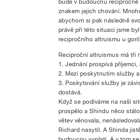
bude v budoucnu recipročně v
znakem jejich chování. Mnoh
abychom si pak následně svoj
právě při této situaci jsme b
recipročního altruismu u goril
Reciproční altruismus má tři n
1. Jednání prospívá příjemci, 
2. Mezi poskytnutím služby a 
3. Poskytování služby je závi
dostává.
Když se podíváme na naší situ
prospělo a Shindu něco stálo.
větev věnovala, nenásledovala
Richard nasytil. A Shinda jist
budoucnu vyplatí. A v tom se