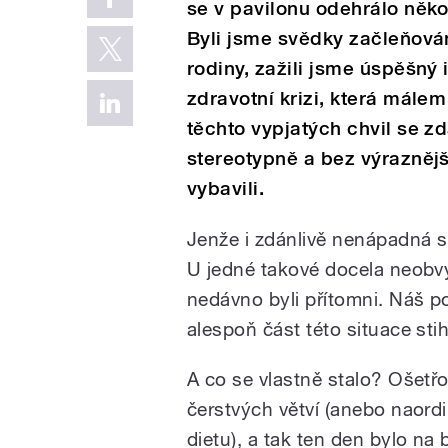
se v pavilonu odehrálo něko
Byli jsme svědky začleňová
rodiny, zažili jsme úspěšný
zdravotní krizi, která mále
těchto vypjatých chvil se zdá
stereotypně a bez výraznějš
vybavili.
Jenže i zdánlivě nenápadná s
U jedné takové docela neobvy
nedávno byli přítomni. Náš 
alespoň část této situace st
A co se vlastně stalo? Ošetř
čerstvých větví (anebo naord
dietu), a tak ten den bylo na