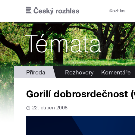
Přejít k hlavnímu obsahu
iRozhlas
Příroda
Rozhovory
Komentáře
Gorilí dobrosrdečnost (
22. duben 2008