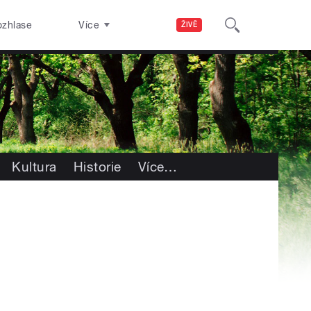
ozhlase
Více
ŽIVĚ
Kultura
Historie
Více
…