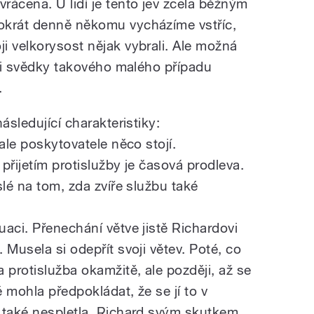
rácena. U lidí je tento jev zcela běžným
okrát denně někomu vycházíme vstříc,
i velkorysost nějak vybrali. Ale možná
yli svědky takového malého případu
.
ásledující charakteristiky:
ale poskytovatele něco stojí.
přijetím protislužby je časová prodleva.
slé na tom, zda zvíře službu také
aci. Přenechání větve jistě Richardovi
 Musela si odepřít svoji větev. Poté, co
 protislužba okamžitě, ale později, až se
ě mohla předpokládat, že se jí to v
 také nespletla. Richard svým skutkem