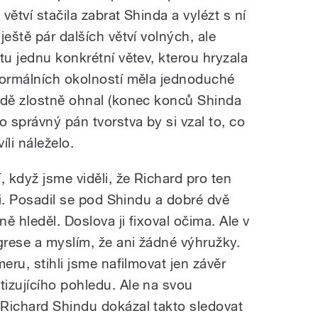
 větví stačila zabrat Shinda a vylézt s ní
eště pár dalších větví volných, ale
tu jednu konkrétní větev, kterou hryzala
normálních okolností měla jednoduché
ndě zlostně ohnal (konec konců Shinda
o správný pán tvorstva by si vzal to, co
li náleželo.
, když jsme viděli, že Richard pro ten
gii. Posadil se pod Shindu a dobré dvě
ě hleděl. Doslova ji fixoval očima. Ale v
rese a myslím, že ani žádné výhružky.
eru, stihli jsme nafilmovat jen závěr
izujícího pohledu. Ale na svou
Richard Shindu dokázal takto sledovat