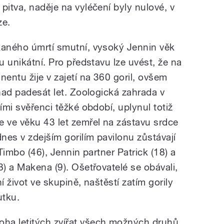
pitva, naděje na vyléčení byly nulové, v
ze.
kaného úmrtí smutní, vysoký Jennin věk
u unikátní. Pro představu lze uvést, že na
entu žije v zajetí na 360 goril, ovšem
 nad padesát let. Zoologická zahrada v
ími svěřenci těžké období, uplynul totiž
e ve věku 43 let zemřel na zástavu srdce
dnes v zdejším gorilím pavilonu zůstávají
 Timbo (46), Jennin partner Patrick (18) a
8) a Makena (9). Ošetřovatelé se obávali,
ní život ve skupině, naštěstí zatím gorily
utku.
ha letitých zvířat všech možných druhů,