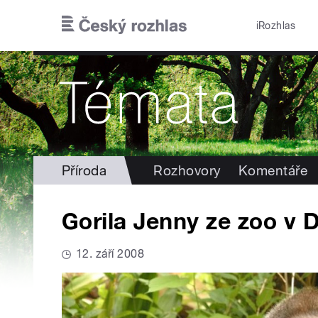
Přejít k hlavnímu obsahu
iRozhlas
Příroda
Rozhovory
Komentáře
Gorila Jenny ze zoo v 
12. září 2008