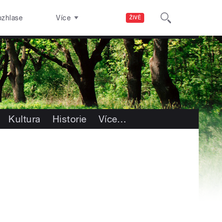
ozhlase
Více
ŽIVĚ
Kultura
Historie
Více
…