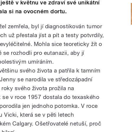
ještě v květnu ve zdraví své unikátní
ala si na ovocném dortu.
žel zemřela, byl jí diagnostikován tumor
 už přestala jíst a pít a testy potvrdily,
yléčitelné. Mohla sice teoreticky žít o
é se rozhodli pro eutanazii, aby jí
bolestivým umíráním.
většinu svého života a patřila k tamním
Jenny se narodila ve středozápadní
i roky svého života prožila na
 se v roce 1957 dostala do texaského
 porodila jen jednoho potomka. V roce
Vicki, která se v pěti letech
ém Calgary. Ošetřovatelé netuší, proč