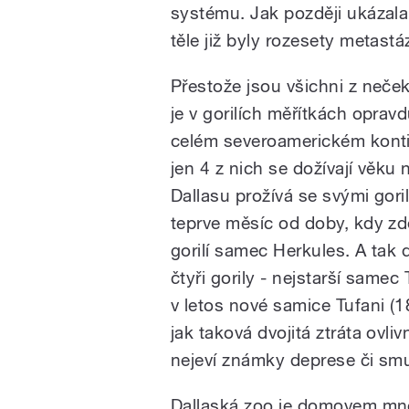
systému. Jak později ukázala 
těle již byly rozesety metastá
Přestože jsou všichni z neče
je v gorilích měřítkách opravd
celém severoamerickém kontin
jen 4 z nich se dožívají věku
Dallasu prožívá se svými goril
teprve měsíc od doby, kdy zd
gorilí samec Herkules. A tak 
čtyři gorily - nejstarší samec
v letos nové samice Tufani (1
jak taková dvojitá ztráta ovliv
nejeví známky deprese či sm
Dallaská zoo je domovem mno