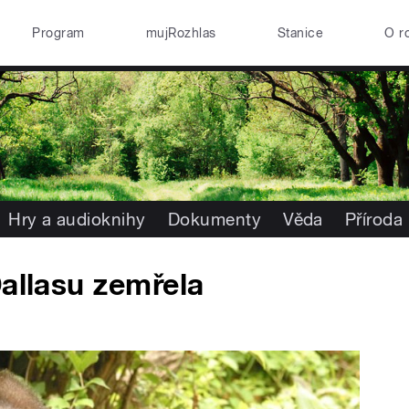
Program
mujRozhlas
Stanice
O r
Hry a audioknihy
Dokumenty
Věda
Příroda
Dallasu zemřela