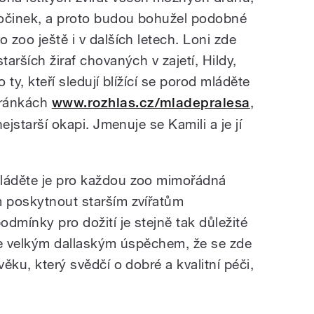
dpočinek, a proto budou bohužel podobné
 zoo ještě i v dalších letech. Loni zde
tarších žiraf chovaných v zajetí, Hildy,
o ty, kteří sledují blížící se porod mláděte
tránkách
www.rozhlas.cz/mladepralesa
,
nejstarší okapi. Jmenuje se Kamili a je jí
mláděte je pro každou zoo mimořádná
m poskytnout starším zvířatům
dmínky pro dožití je stejně tak důležité
 je velkým dallaským úspěchem, že se zde
věku, který svědčí o dobré a kvalitní péči,