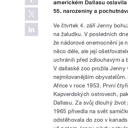
americkém Dallasu oslavila 
55. narozeniny a pochutnáv
Ve čtvrtek 4. září Jenny bohu
na žaludku. V posledních dnech
že nádorové onemocnění je nev
něco déle, ale její ošetřovatel
uchránili před zdlouhavým a 
V dallaské zoo prožila Jenny 
nejmilovanějším obyvatelům. 
Africe v roce 1953. První čtyř
Kapverdských ostrovech, pak
Dallasu. Za svůj dlouhý život
1965 přivedla na svět samičku 
odstěhovala do zoo v kanadsk