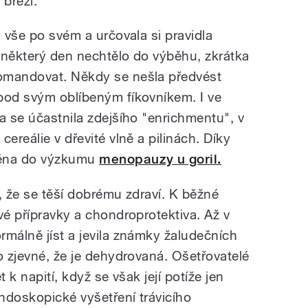
březí.
i vše po svém a určovala si pravidla
í některý den nechtělo do výběhu, zkrátka
omandovat. Někdy se nešla předvést
pod svým oblíbeným fíkovníkem. I ve
a se účastnila zdejšího "enrichmentu", v
ereálie v dřevité vlně a pilinách. Díky
něna do výzkumu
menopauzy u goril.
o, že se těší dobrému zdraví. K běžné
vé přípravky a chondroprotektiva. Až v
rmálně jíst a jevila známky žaludečních
o zjevné, že je dehydrovaná. Ošetřovatelé
 k napití, když se však její potíže jen
ndoskopické vyšetření trávicího