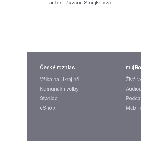
autor:
Zuzana Šmejkalová
Český rozhlas
mujRo
Válka na Ukrajině
Živé v
Komunální volby
Audioa
Stanice
Podca
eShop
Mobiln