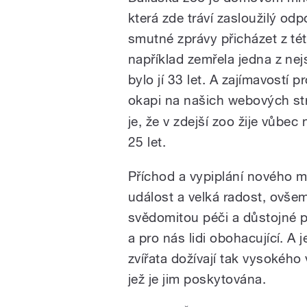
která zde tráví zasloužilý o
smutné zprávy přicházet z této
například zemřela jedna z nejs
bylo jí 33 let. A zajímavostí pr
okapi na našich webových s
je, že v zdejší zoo žije vůbec 
25 let.
Příchod a vypiplání nového 
událost a velká radost, ovše
svědomitou péči a důstojné po
a pro nás lidi obohacující. A
zvířata dožívají tak vysokého 
jež je jim poskytována.