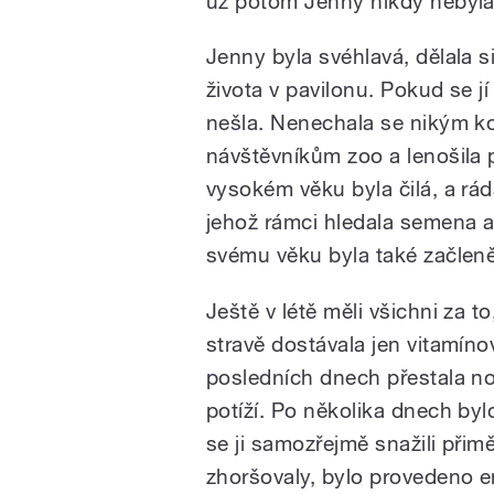
už potom Jenny nikdy nebyla 
Jenny byla svéhlavá, dělala s
života v pavilonu. Pokud se j
nešla. Nenechala se nikým k
návštěvníkům zoo a lenošila 
vysokém věku byla čilá, a rád
jehož rámci hledala semena a c
svému věku byla také začle
Ještě v létě měli všichni za t
stravě dostávala jen vitamíno
posledních dnech přestala no
potíží. Po několika dnech byl
se ji samozřejmě snažili přimět
zhoršovaly, bylo provedeno e