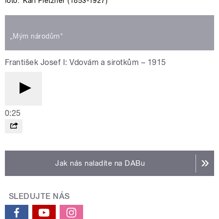
foto:
Karl Pietzner (1853-1927)
„Mým národům"
František Josef I: Vdovám a sirotkům – 1915
0:25
Jak nás naladíte na DABu
SLEDUJTE NÁS