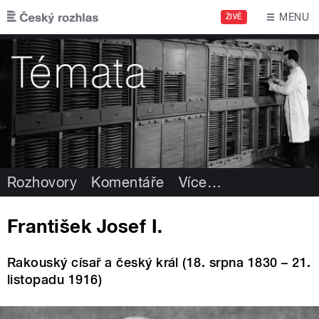
Přejít k hlavnímu obsahu
MENU
ŽIVĚ
Rozhovory
Komentáře
Více
…
František Josef I.
Rakouský císař a český král (18. srpna 1830 – 21.
listopadu 1916)