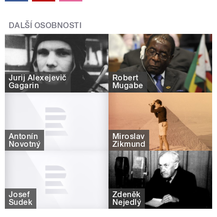
DALŠÍ OSOBNOSTI
Jurij Alexejevič
Robert
Gagarin
Mugabe
Antonín
Miroslav
Novotný
Zikmund
Josef
Zdeněk
Sudek
Nejedlý