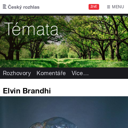
Přejít k hlavnímu obsahu
MENU
ŽIVĚ
Rozhovory
Komentáře
Více
…
Elvin Brandhi