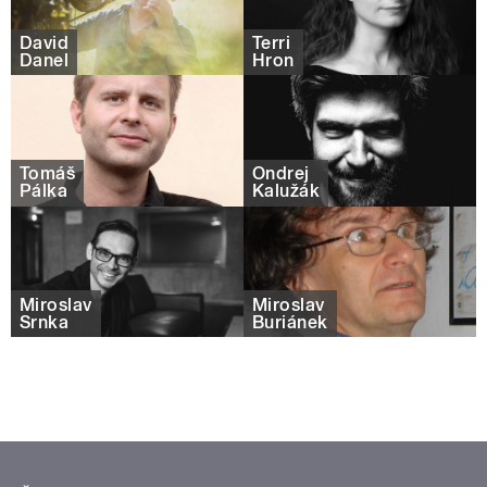
David
Terri
Danel
Hron
Tomáš
Ondrej
Pálka
Kalužák
Miroslav
Miroslav
Srnka
Buriánek