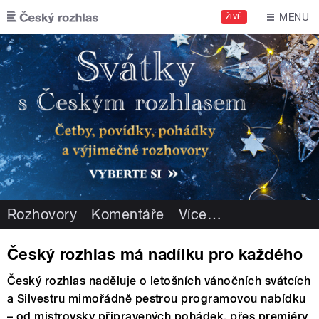
Přejít k hlavnímu obsahu
MENU
ŽIVĚ
Rozhovory
Komentáře
Více
…
Český rozhlas má nadílku pro každého
Český rozhlas naděluje o letošních vánočních svátcích
a Silvestru mimořádně pestrou programovou nabídku
– od mistrovsky připravených pohádek, přes premiéry