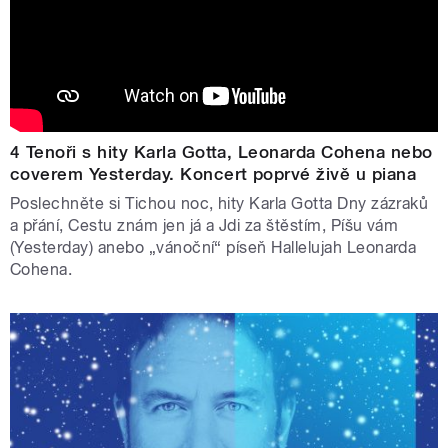
Dvojka odvysílá Vánoční koncert Českého rozhlasu,
koncert ke 35 letům pořadu Muzikál expres, večer s
Jitkou Zelenkovou a novoroční Koncert pro Jaroslava
Uhlíře.
Na Štědrý den odvysílá stanice Vltava tradiční Rybovu
4 Tenoři s hity Karla Gotta, Leonarda Cohena nebo
mši, D-dur nabídne Valašskou mši jitřní a slavnostní
coverem Yesterday. Koncert poprvé živě u piana
Händelův anthem. Silvestrovský večer se ponese v
Poslechněte si Tichou noc, hity Karla Gotta Dny zázraků
duchu Mozartovy opery Cosi fan tutte. Stanice Vltava 1.
a přání, Cestu znám jen já a Jdi za štěstím, Píšu vám
ledna přináší tradiční přímý přenos Novoročního koncertu
(Yesterday) anebo „vánoční“ píseň Hallelujah Leonarda
Vídeňských filharmoniků.
Cohena.
Vánoce v moderním rytmu: Wave, digitální
platformy a obsah pro mladší publikum
Radio Wave přináší výběry nejlepších filmů, knih a hudby
roku, vánoční epizodu série Chudáčci, štědrovečerní