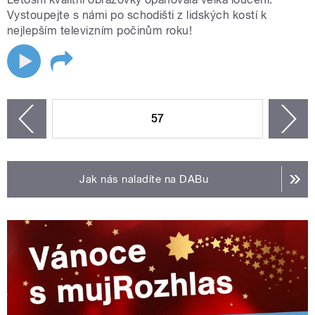
Vystoupejte s námi po schodišti z lidských kostí k
nejlepším televizním počinům roku!
STRÁNKY
57
n
zí
Jak nás naladíte na DABu