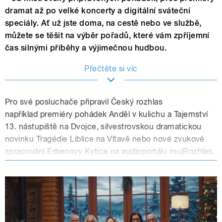
dramat až po velké koncerty a digitální sváteční
speciály. Ať už jste doma, na cestě nebo ve službě,
můžete se těšit na výběr pořadů, které vám zpříjemní
čas silnými příběhy a výjimečnou hudbou.
Přečtěte si víc
Pro své posluchače připravil Český rozhlas
například premiéry pohádek Anděl v kulichu a Tajemství
13. nástupiště na Dvojce, silvestrovskou dramatickou
novinku Tragédie Liblice na Vltavě nebo nové zvukové
zpracování Erbenovy Kytice na audioportálu mujRozhlas.
Hudební program vyvrcholí Vánočním koncertem
Českého rozhlasu, jubilejním koncertem Muzikál
expresu, tradiční Rybovou mší a přímým přenosem
Novoročního koncertu Vídeňských filharmoniků.