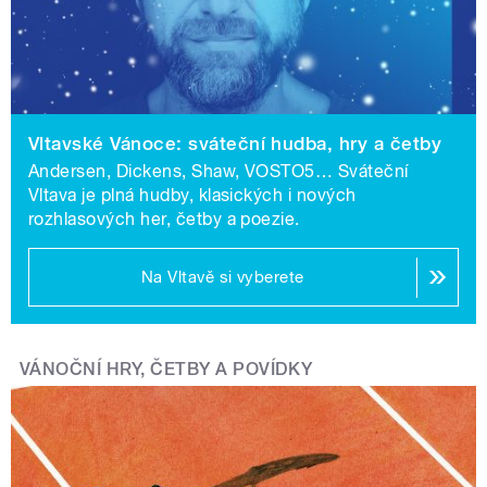
rozhovor s herečkou Denisou Barešovou a silvestrovské
„best of“ cestovatelského pořadu Casablanca.
Audioprtál a mobilní aplikace mujRozhlas nabízí tradičně
poslech Adventního kalendáře. Vedle premiér tu
posluchači najdou i archivní perly, například legendární
Vltavské Vánoce: sváteční hudba, hry a četby
Příhody lišky Bystroušky nebo Paměti katovské rodiny
Andersen, Dickens, Shaw, VOSTO5… Sváteční
Mydlářů.
Vltava je plná hudby, klasických i nových
rozhlasových her, četby a poezie.
Rádio Junior připravilo speciální sváteční vysílání, nové
díly oblíbených pořadů a jako svou velkou štědrovečerní
Na Vltavě si vyberete
premiéru 20dílnou četbu bestselleru Percy Jackson –
Zloděj blesku, prvního zahraničního titulu ve vysílání
stanice.
VÁNOČNÍ HRY, ČETBY A POVÍDKY
Regionální vysílání: slavné osobnosti i
šlechtické Vánoce