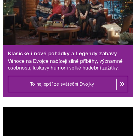
Rádio Junior uvádí jako velkou štědrovečerní premiéru
20dílnou četbu bestselleru Percy Jackson – Zloděj
blesku, v nabídce Radiožurnál a Plus jsou bilanční
Příběhy roku 2025, Změny roku 2026 a speciální sváteční
vydání publicistiky. Regionální stanice přidávají rozhovory
Ondřeje Kepky Hvězdné Vánoce s předními herci nebo
novoroční rozhovor Alex a host s Jiřím Tichotou.
Klasické i nové pohádky a Legendy zábavy
Vánoce na Dvojce nabízejí silné příběhy, významné
Pohádky a dramatické premiéry: silné
osobnosti, laskavý humor i velké hudební zážitky.
příběhy pro všechny generace
To nejlepší ze sváteční Dvojky
Rozhlasová tvorba patří o Vánocích k tradičním pilířům
nabídky Českého rozhlasu a letošní dramaturgie staví na
kombinaci premiérových titulů a osvědčené klasiky.
Dvojka uvede nové pohádky Anděl v kulichu či Tajemství
13. nástupiště, doplněné kultovními příběhy jako Malý
princ či dramatizace Šťastný Jim. Ve štědrodenním
vysílání nechybí pohádka Drak z čertí skály, vynikající