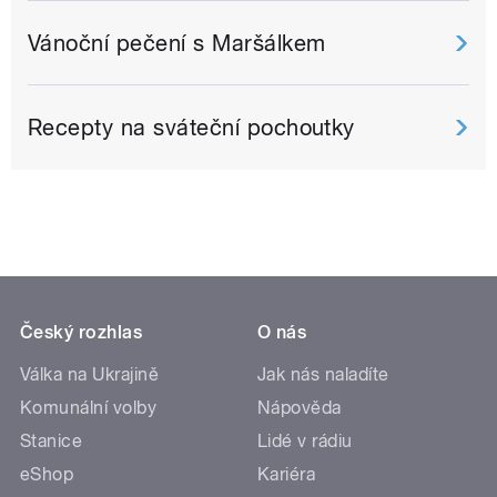
Vánoční pečení s Maršálkem
Recepty na sváteční pochoutky
Český rozhlas
O nás
Válka na Ukrajině
Jak nás naladíte
Komunální volby
Nápověda
Stanice
Lidé v rádiu
eShop
Kariéra