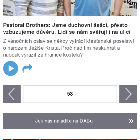
Pastoral Brothers: Jsme duchovní šašci, přesto
vzbuzujeme důvěru. Lidi se nám svěřují i na ulici
Z vánočních oslav se někdy vytrácí křesťanské poselství
o narození Ježíše Krista. Proč nad tím neskuhrat a
naopak vyrazit za hranice kostela?
STRÁNKY
53
n
zí
Jak nás naladíte na DABu