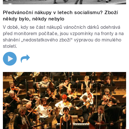
(mujRozhlas)
Předvánoční nákupy v letech socialismu? Zboží
někdy bylo, někdy nebylo
Moderní zvukové uchopení slavné sbírky Karla Jaromíra
Erbena v mimořádném hereckém obsazení (František
V době, kdy se část nákupů vánočních dárků odehrává
před monitorem počítače, jsou vzpomínky na fronty a na
Němec, Petra Bučková, Jan Vondráček aj.). Vysoká míra
shánění „nedostatkového zboží“ výpravou do minulého
stylizace a precizní režijní vedení dělají z této adaptace
století.
jeden z nejambicióznějších titulů letošní vánoční nabídky.
Percy Jackson: Zloděj blesku
Rádio Junior uvede jako svou velkou štědrovečerní
premiéru 20dílnou četbu bestselleru Percy Jackson –
Zloděj blesku. Adaptace přináší posluchačům dynamický
příběh plný humoru, dobrodružství a mytologických
prvků a představuje vůbec první zahraniční titul ve
vysílání stanice.