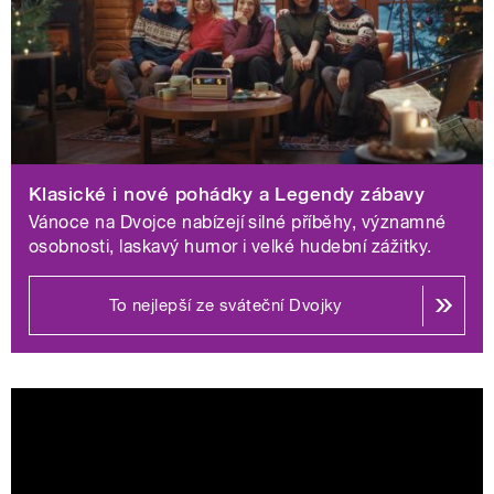
Rádio Junior uvádí jako velkou štědrovečerní premiéru
20dílnou četbu bestselleru Percy Jackson – Zloděj
blesku, v nabídce Radiožurnál a Plus jsou bilanční
Příběhy roku 2025, Změny roku 2026 a speciální sváteční
vydání publicistiky. Regionální stanice přidávají rozhovory
Ondřeje Kepky Hvězdné Vánoce s předními herci nebo
novoroční rozhovor Alex a host s Jiřím Tichotou.
Klasické i nové pohádky a Legendy zábavy
Vánoce na Dvojce nabízejí silné příběhy, významné
Pohádky a dramatické premiéry: silné
osobnosti, laskavý humor i velké hudební zážitky.
příběhy pro všechny generace
To nejlepší ze sváteční Dvojky
Rozhlasová tvorba patří o Vánocích k tradičním pilířům
nabídky Českého rozhlasu a letošní dramaturgie staví na
kombinaci premiérových titulů a osvědčené klasiky.
Dvojka uvede nové pohádky Anděl v kulichu či Tajemství
13. nástupiště, doplněné kultovními příběhy jako Malý
princ či dramatizace Šťastný Jim. Ve štědrodenním
vysílání nechybí pohádka Drak z čertí skály, vynikající