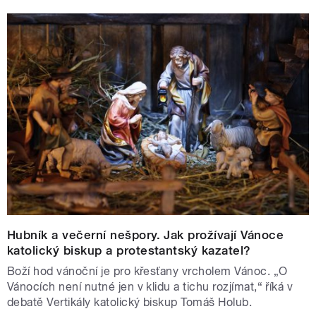
Hubník a večerní nešpory. Jak prožívají Vánoce
katolický biskup a protestantský kazatel?
Boží hod vánoční je pro křesťany vrcholem Vánoc. „O
Vánocích není nutné jen v klidu a tichu rozjímat,“ říká v
debatě Vertikály katolický biskup Tomáš Holub.