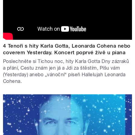
Dvojka odvysílá Vánoční koncert Českého rozhlasu,
koncert ke 35 letům pořadu Muzikál expres, večer s
Jitkou Zelenkovou a novoroční Koncert pro Jaroslava
Uhlíře.
Na Štědrý den odvysílá stanice Vltava tradiční Rybovu
4 Tenoři s hity Karla Gotta, Leonarda Cohena nebo
mši, D-dur nabídne Valašskou mši jitřní a slavnostní
coverem Yesterday. Koncert poprvé živě u piana
Händelův anthem. Silvestrovský večer se ponese v
Poslechněte si Tichou noc, hity Karla Gotta Dny zázraků
duchu Mozartovy opery Cosi fan tutte. Stanice Vltava 1.
a přání, Cestu znám jen já a Jdi za štěstím, Píšu vám
ledna přináší tradiční přímý přenos Novoročního koncertu
(Yesterday) anebo „vánoční“ píseň Hallelujah Leonarda
Vídeňských filharmoniků.
Cohena.
Vánoce v moderním rytmu: Wave, digitální
platformy a obsah pro mladší publikum
Radio Wave přináší výběry nejlepších filmů, knih a hudby
roku, vánoční epizodu série Chudáčci, štědrovečerní