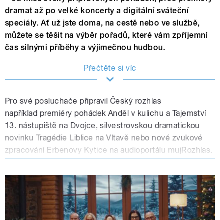
dramat až po velké koncerty a digitální sváteční
speciály. Ať už jste doma, na cestě nebo ve službě,
můžete se těšit na výběr pořadů, které vám zpříjemní
čas silnými příběhy a výjimečnou hudbou.
Přečtěte si víc
Pro své posluchače připravil Český rozhlas
například premiéry pohádek Anděl v kulichu a Tajemství
13. nástupiště na Dvojce, silvestrovskou dramatickou
novinku Tragédie Liblice na Vltavě nebo nové zvukové
zpracování Erbenovy Kytice na audioportálu mujRozhlas.
Hudební program vyvrcholí Vánočním koncertem
Českého rozhlasu, jubilejním koncertem Muzikál
expresu, tradiční Rybovou mší a přímým přenosem
Novoročního koncertu Vídeňských filharmoniků.