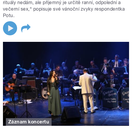
rituály nedám, ale příjemný je určitě ranní, odpolední a
večerní sex,“ popisuje své vánoční zvyky respondentka
Potu.
Záznam koncertu