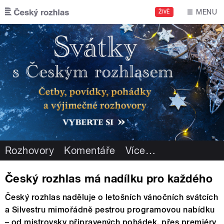
Přejít k hlavnímu obsahu
MENU
ŽIVĚ
Rozhovory
Komentáře
Více
…
Český rozhlas má nadílku pro každého
Český rozhlas naděluje o letošních vánočních svátcích
a Silvestru mimořádně pestrou programovou nabídku
– od mistrovsky připravených pohádek, přes premiéry