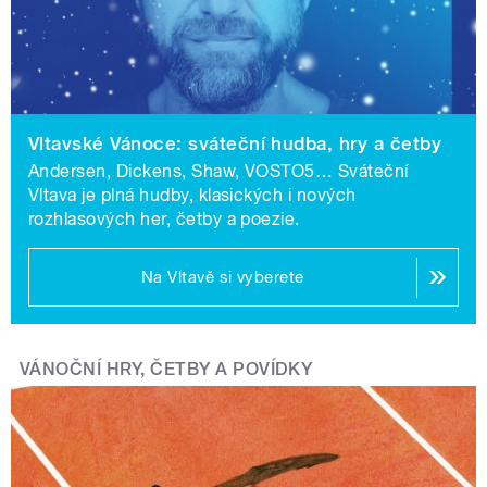
rozhovor s herečkou Denisou Barešovou a silvestrovské
„best of“ cestovatelského pořadu Casablanca.
Audioprtál a mobilní aplikace mujRozhlas nabízí tradičně
poslech Adventního kalendáře. Vedle premiér tu
posluchači najdou i archivní perly, například legendární
Vltavské Vánoce: sváteční hudba, hry a četby
Příhody lišky Bystroušky nebo Paměti katovské rodiny
Andersen, Dickens, Shaw, VOSTO5… Sváteční
Mydlářů.
Vltava je plná hudby, klasických i nových
rozhlasových her, četby a poezie.
Rádio Junior připravilo speciální sváteční vysílání, nové
díly oblíbených pořadů a jako svou velkou štědrovečerní
Na Vltavě si vyberete
premiéru 20dílnou četbu bestselleru Percy Jackson –
Zloděj blesku, prvního zahraničního titulu ve vysílání
stanice.
VÁNOČNÍ HRY, ČETBY A POVÍDKY
Regionální vysílání: slavné osobnosti i
šlechtické Vánoce