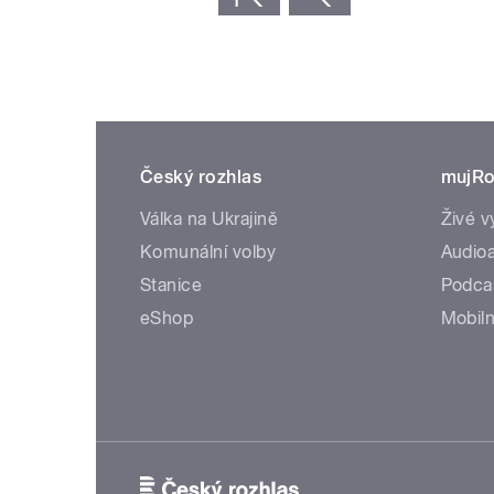
Český rozhlas
mujRo
Válka na Ukrajině
Živé v
Komunální volby
Audioa
Stanice
Podca
eShop
Mobiln