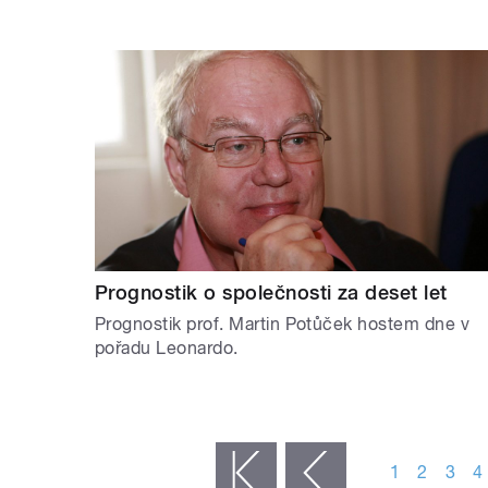
Prognostik o společnosti za deset let
Prognostik prof. Martin Potůček hostem dne v
pořadu Leonardo.
STRÁNKY
1
2
3
4
« první
‹ předchozí