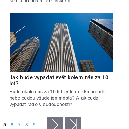
kdo za to dostal od Českého...
Jak bude vypadat svět kolem nás za 10
let?
Bude okolo nás za 10 let ještě nějaká příroda,
nebo budou všude jen města? A jak bude
vypadat rádio v budoucnosti?
5
6
7
8
9
následující ›
poslední »