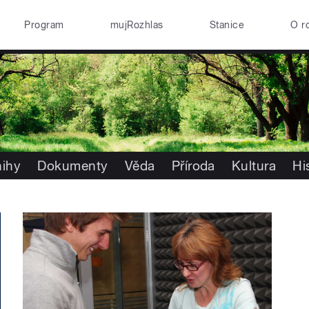
Program
mujRozhlas
Stanice
O r
nihy
Dokumenty
Věda
Příroda
Kultura
Hi