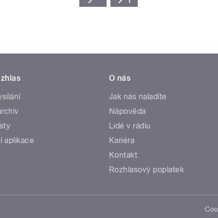
zhlas
O nás
ysílání
Jak nás naladíte
rchiv
Nápověda
sty
Lidé v rádiu
í aplikace
Kariéra
Kontakt
Rozhlasový poplatek
Coo