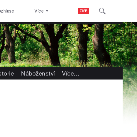
ozhlase
Více
ŽIVĚ
storie
Náboženství
Více
…