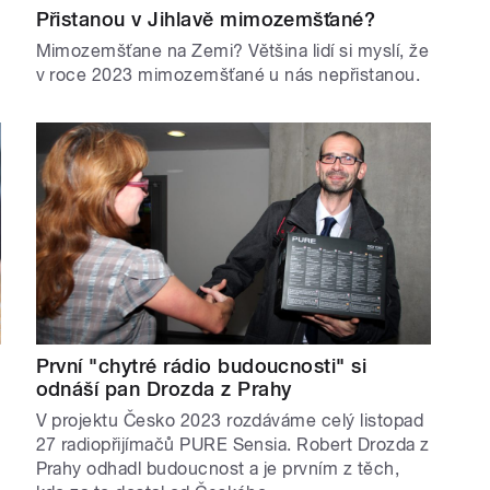
Přistanou v Jihlavě mimozemšťané?
Mimozemšťane na Zemi? Většina lidí si myslí, že
v roce 2023 mimozemšťané u nás nepřistanou.
První "chytré rádio budoucnosti" si
odnáší pan Drozda z Prahy
V projektu Česko 2023 rozdáváme celý listopad
27 radiopřijímačů PURE Sensia. Robert Drozda z
Prahy odhadl budoucnost a je prvním z těch,