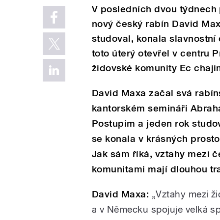
V posledních dvou týdnech 
nový český rabín David Maxa.
studoval, konala slavnostní
toto úterý otevřel v centru
židovské komunity Ec chaji
David Maxa začal svá rabín
kantorském semináři Abraha
Postupim a jeden rok studova
se konala v krásných prost
Jak sám říká, vztahy mezi
komunitami mají dlouhou tra
David Maxa:
„Vztahy mezi ž
a v Německu spojuje velká sp