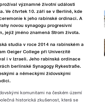
prožíval významné životní události
 Ve čtvrtek 10. září se v Berlíně, kde
 ceremonie k jeho rabínské ordinaci. A
 Prahy novou synagogu progresivní
m, jejíž jméno znamená Strom života.
ská studia v roce 2014 na rabínském a
m Geiger College při Univerzitě
l i v Izraeli. Jeho rabínská ordinace
orách berlínské Synagogy Rykestraße.
 českými a německými židovskými
dici.
idovskými komunitami na českém území
olečná historická zkušenost, která se