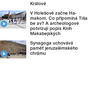
Králové
V Holešově začne Ha-
makom. Co připomíná Tiša
be av? A archeologové
potvrzují popis Knih
Makabejských
Synagoga uchovává
paměť jeruzalémského
chrámu