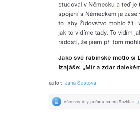
studoval v Německu a teď je t
spojení s Německem je zase 
to, aby Židovstvo mohlo žít i
jak to vidíme tady. To vidím 
radostí, že jsem při tom mohl
Jako své rabínské motto si D
Izajáše: „Mír a zdar dalekém
autor:
Jana Šustová
Všechny díly pořadu na mujRozhlas