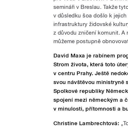
semináři v Breslau. Takže tyto
v důsledku šoa došlo k jejic
infrastruktury židovské kultu
z důvodu zničení komunit. A 
můžeme postupně obnovovat
David Maxa je rabínem prog
Strom života, která toto út
v centru Prahy. Ještě nedo
svou návštěvou ministryně s
Spolkové republiky Německo 
spojení mezi německým a 
v minulosti, přítomnosti a b
Christine Lambrechtová:
„To