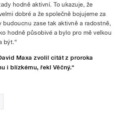
ady hodně aktivní. To ukazuje, že
velmi dobré a že společně bojujeme za
 v budoucnu zase tak aktivně a radostně,
jako hodně působivé a bylo pro mě velkou
a být.“
avid Maxa zvolil citát z proroka
u i blízkému, řekl Věčný.“