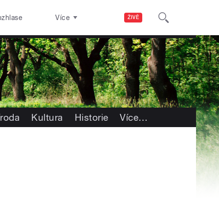
ozhlase
Více
ŽIVĚ
íroda
Kultura
Historie
Více
…