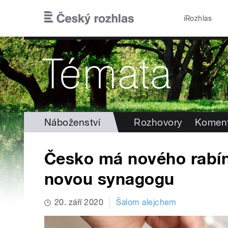
Přejít k hlavnímu obsahu
iRozhlas
Náboženství
Rozhovory
Koment
Česko má nového rabí
novou synagogu
20. září 2020
Šalom alejchem