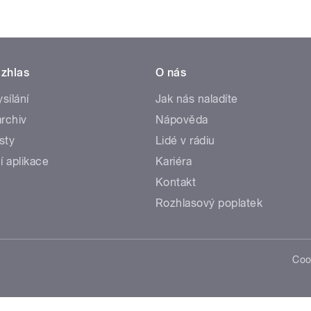
zhlas
O nás
ysílání
Jak nás naladíte
rchiv
Nápověda
sty
Lidé v rádiu
í aplikace
Kariéra
Kontakt
Rozhlasový poplatek
Coo