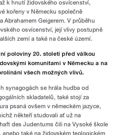
 až k hnutí židovského osvícenství,
své kořeny v Německu společně
a Abrahamem Geigerem. V průběhu
ovského osvícenství, její vlivy postupně
dalších zemí a také na české území.
vní poloviny 20. století před válkou
židovskými komunitami v Německu a na
olínání všech možných vlivů.
ch synagogách se hrála hudba od
álních skladatelů, také stojí za
atura psaná ovšem v německém jazyce,
nichž někteří studovali ať už na
haft des Judentums čili na Vysoké škole
ně, anebo také na židovském teologickém