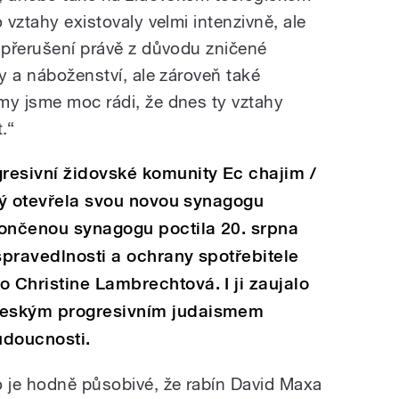
 vztahy existovaly velmi intenzivně, ale
h přerušení právě z důvodu zničené
ry a náboženství, ale zároveň také
my jsme moc rádi, že dnes ty vztahy
.“
resivní židovské komunity Ec chajim /
erý otevřela svou novou synagogu
končenou synagogu poctila 20. srpna
pravedlnosti a ochrany spotřebitele
Christine Lambrechtová. I ji zaujalo
českým progresivním judaismem
udoucnosti.
 je hodně působivé, že rabín David Maxa