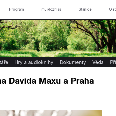
Program
mujRozhlas
Stanice
O r
áře
Hry a audioknihy
Dokumenty
Věda
Př
na Davida Maxu a Praha