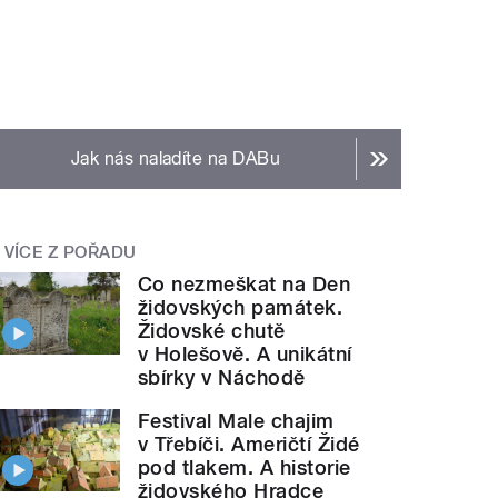
Jak nás naladíte na DABu
VÍCE Z POŘADU
Co nezmeškat na Den
židovských památek.
Židovské chutě
v Holešově. A unikátní
sbírky v Náchodě
Festival Male chajim
v Třebíči. Američtí Židé
pod tlakem. A historie
židovského Hradce