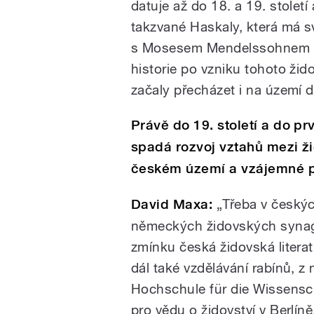
datuje až do 18. a 19. století
takzvané Haskaly, která má 
s Mosesem Mendelssohnem 
historie po vzniku tohoto žid
začaly přecházet i na území 
Právě do 19. století a do pr
spadá rozvoj vztahů mezi 
českém území a vzájemné pr
David Maxa:
„Třeba v český
německých židovských synagog
zmínku česká židovská liter
dál také vzdělávání rabínů, z 
Hochschule für die Wissensc
pro vědu o židovství v Berlí