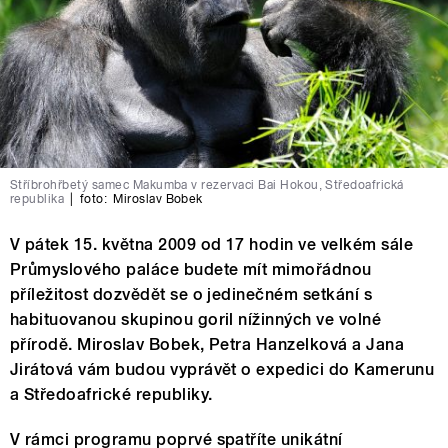
Stříbrohřbetý samec Makumba v rezervaci Bai Hokou, Středoafrická
republika
|
foto:
Miroslav Bobek
V pátek 15. května 2009 od 17 hodin ve velkém sále
Průmyslového paláce budete mít mimořádnou
příležitost dozvědět se o jedinečném setkání s
habituovanou skupinou goril nížinných ve volné
přírodě. Miroslav Bobek, Petra Hanzelková a Jana
Jirátová vám budou vyprávět o expedici do Kamerunu
a Středoafrické republiky.
V rámci programu poprvé spatříte unikátní