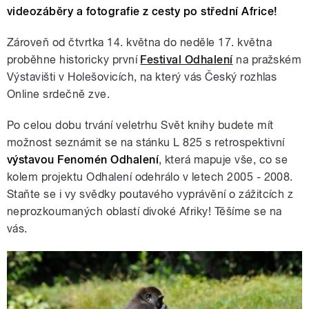
videozáběry a fotografie z cesty po střední Africe!
Zároveň od čtvrtka 14. května do neděle 17. května
proběhne historicky první
Festival Odhalení
na pražském
Výstavišti v Holešovicích, na který vás Český rozhlas
Online srdečně zve.
Po celou dobu trvání veletrhu Svět knihy budete mít
možnost seznámit se na stánku L 825 s retrospektivní
výstavou Fenomén Odhalení
, která mapuje vše, co se
kolem projektu Odhalení odehrálo v letech 2005 - 2008.
Staňte se i vy svědky poutavého vyprávění o zážitcích z
neprozkoumaných oblastí divoké Afriky! Těšíme se na
vás.