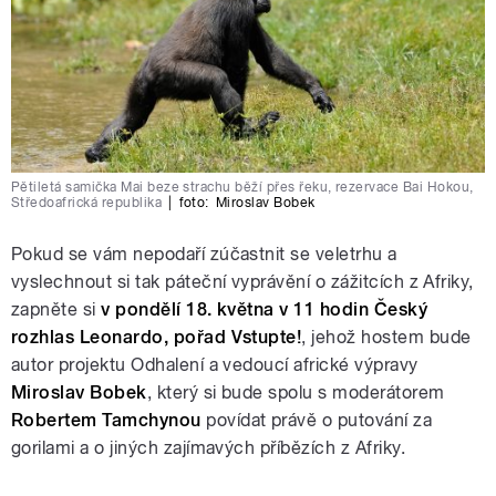
Pětiletá samička Mai beze strachu běží přes řeku, rezervace Bai Hokou,
Středoafrická republika
|
foto:
Miroslav Bobek
Pokud se vám nepodaří zúčastnit se veletrhu a
vyslechnout si tak páteční vyprávění o zážitcích z Afriky,
zapněte si
v pondělí 18. května v 11 hodin Český
rozhlas Leonardo, pořad Vstupte!
, jehož hostem bude
autor projektu Odhalení a vedoucí africké výpravy
Miroslav Bobek
, který si bude spolu s moderátorem
Robertem Tamchynou
povídat právě o putování za
gorilami a o jiných zajímavých příbězích z Afriky.