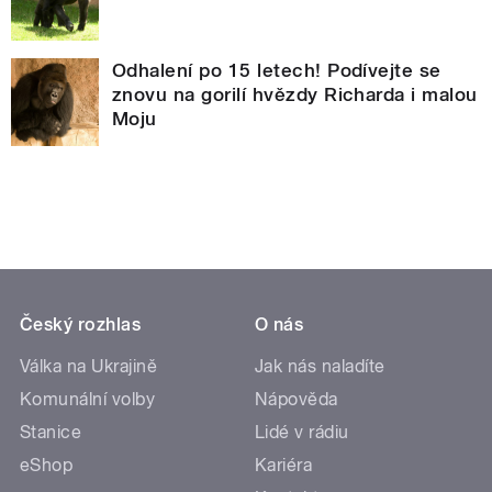
Odhalení po 15 letech! Podívejte se
znovu na gorilí hvězdy Richarda i malou
Moju
Český rozhlas
O nás
Válka na Ukrajině
Jak nás naladíte
Komunální volby
Nápověda
Stanice
Lidé v rádiu
eShop
Kariéra