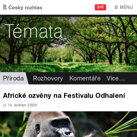
Přejít k hlavnímu obsahu
MENU
ŽIVĚ
Příroda
Rozhovory
Komentáře
Více
…
Africké ozvěny na Festivalu Odhalení
14. květen 2009